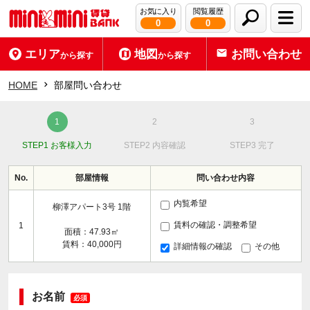
お気に入り
閲覧履歴
0
0
エリア
地図
お問い合わせ
から探す
から探す
HOME
部屋問い合わせ
STEP1 お客様入力
STEP2 内容確認
STEP3 完了
No.
部屋情報
問い合わせ内容
内覧希望
柳澤アパート3号 1階
賃料の確認・調整希望
1
面積：47.93㎡
賃料：40,000円
詳細情報の確認
その他
お名前
必須