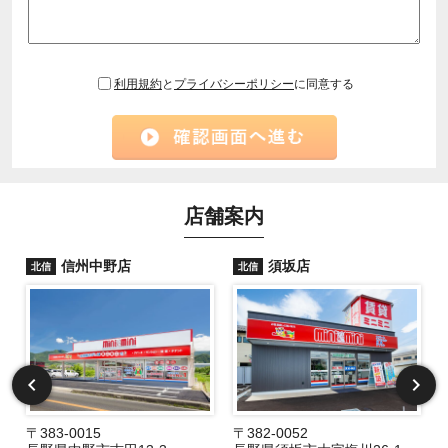
利用規約
と
プライバシーポリシー
に同意する
店舗案内
信州中野店
須坂店
北信
北信
〒383-0015
〒382-0052