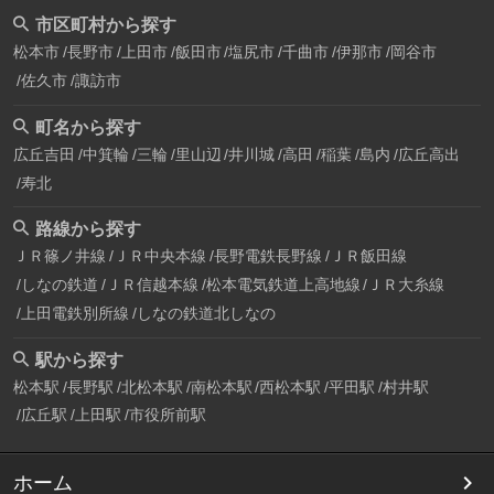
市区町村から探す
松本市
長野市
上田市
飯田市
塩尻市
千曲市
伊那市
岡谷市
佐久市
諏訪市
町名から探す
広丘吉田
中箕輪
三輪
里山辺
井川城
高田
稲葉
島内
広丘高出
寿北
路線から探す
ＪＲ篠ノ井線
ＪＲ中央本線
長野電鉄長野線
ＪＲ飯田線
しなの鉄道
ＪＲ信越本線
松本電気鉄道上高地線
ＪＲ大糸線
上田電鉄別所線
しなの鉄道北しなの
駅から探す
松本駅
長野駅
北松本駅
南松本駅
西松本駅
平田駅
村井駅
広丘駅
上田駅
市役所前駅
ホーム