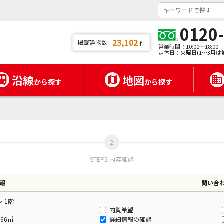
0120
23,102
掲載建物数
件
営業時間：10:00～18:00
定休日：火曜日(1～3月は
沿線
地図
から探す
から探す
STEP2 内容確認
報
問い合
 1階
内覧希望
.66㎡
詳細情報の確認