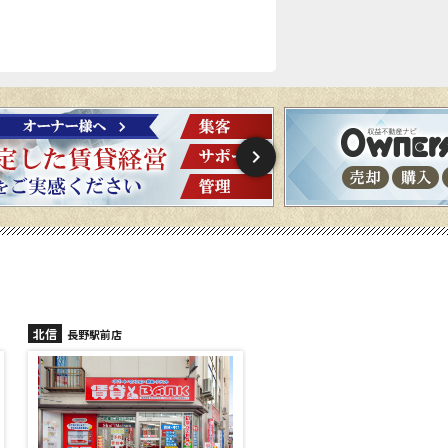
北信
北信
長野稲里店
長野篠ノ井店