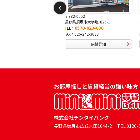
-0052
〒381-0042
須坂市大字塩川26-1
長野県長野市稲田2-7-43
0570-023-636
0570-025-457
TEL：
026-242-3638
FAX：026-254-5778
店舗詳細
店舗詳細
お部屋探しと賃貸経営の強い味方
株式会社チンタイバンク
長野県塩尻市広丘吉田1044-2 TEL:0120-60