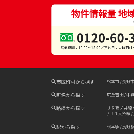
物件情報量 地
0120-60-
営業時間：10:00～18:00／定休日：火曜日(
市区町村から探す
松本市
長野
町名から探す
広丘吉田
中
路線から探す
ＪＲ篠ノ井線
ＪＲ大糸線
駅から探す
松本駅
長野