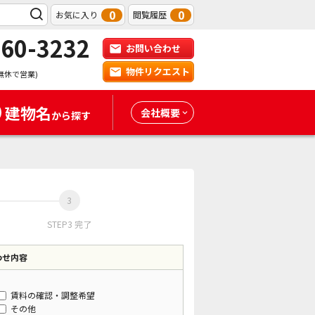
0
0
お気に入り
閲覧履歴
-60-3232
お問い合わせ
物件リクエスト
無休で営業)
建物名
会社概要
から探す
STEP3 完了
わせ内容
賃料の確認・調整希望
その他