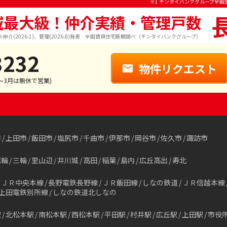
※1 チンタイバンクグループ全国
域最大級！仲介実績・管理戸数
※仲介(2026.1)、管理(2026.8)発表 全国賃貸住宅新聞調べ（チンタイバンクグループ）
3232
物件リクエスト
1～3月は無休で営業)
市
上田市
飯田市
塩尻市
千曲市
伊那市
岡谷市
佐久市
諏訪市
箕輪
三輪
里山辺
井川城
高田
稲葉
島内
広丘高出
寿北
ＪＲ中央本線
長野電鉄長野線
ＪＲ飯田線
しなの鉄道
ＪＲ信越本線
上田電鉄別所線
しなの鉄道北しなの
駅
北松本駅
南松本駅
西松本駅
平田駅
村井駅
広丘駅
上田駅
市役