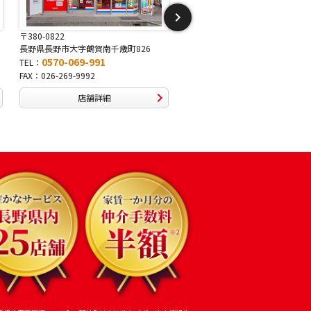
〒381-2243
〒388-8007
長野県長野市稲里1-5-25
長野県長野市篠ノ井布施高田407-
0570-067-878
0570-093-232
TEL：
TEL：
FAX：026-286-7888
FAX：026-292-3231
店舗詳細
店舗詳細