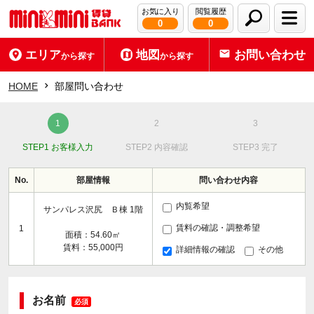
お気に入り
閲覧履歴
0
0
エリア
地図
お問い合わせ
から探す
から探す
HOME
部屋問い合わせ
STEP1 お客様入力
STEP2 内容確認
STEP3 完了
No.
部屋情報
問い合わせ内容
内覧希望
サンパレス沢尻 Ｂ棟 1階
賃料の確認・調整希望
1
面積：54.60㎡
賃料：55,000円
詳細情報の確認
その他
お名前
必須