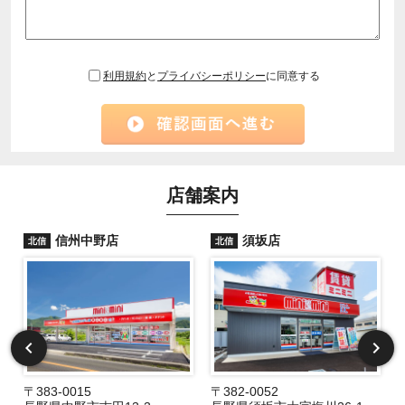
利用規約
と
プライバシーポリシー
に同意する
店舗案内
信州中野店
須坂店
北信
北信
〒383-0015
〒382-0052