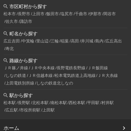
市区町村から探す
松本市
長野市
上田市
飯田市
塩尻市
千曲市
伊那市
岡谷市
佐久市
諏訪市
町名から探す
広丘吉田
中箕輪
里山辺
三輪
稲葉
高田
井川城
島内
広丘高出
寿北
路線から探す
ＪＲ篠ノ井線
ＪＲ中央本線
長野電鉄長野線
ＪＲ飯田線
しなの鉄道
ＪＲ信越本線
松本電気鉄道上高地線
ＪＲ大糸線
上田電鉄別所線
しなの鉄道北しなの
駅から探す
松本駅
長野駅
北松本駅
南松本駅
西松本駅
平田駅
村井駅
広丘駅
市役所前駅
上田駅
ホーム