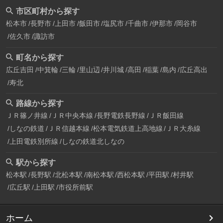
市区町村から探す
松本市
長野市
上田市
飯田市
塩尻市
千曲市
伊那市
岡谷市
佐久市
諏訪市
町名から探す
広丘吉田
中箕輪
三輪
里山辺
井川城
高田
稲葉
島内
広丘高出
寿北
路線から探す
ＪＲ篠ノ井線
ＪＲ中央本線
長野電鉄長野線
ＪＲ飯田線
しなの鉄道
ＪＲ信越本線
松本電気鉄道上高地線
ＪＲ大糸線
上田電鉄別所線
しなの鉄道北しなの
駅から探す
松本駅
長野駅
北松本駅
南松本駅
西松本駅
平田駅
村井駅
広丘駅
上田駅
市役所前駅
ホーム