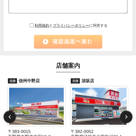
利用規約
と
プライバシーポリシー
に同意する
店舗案内
信州中野店
須坂店
北信
北信
〒383-0015
〒382-0052