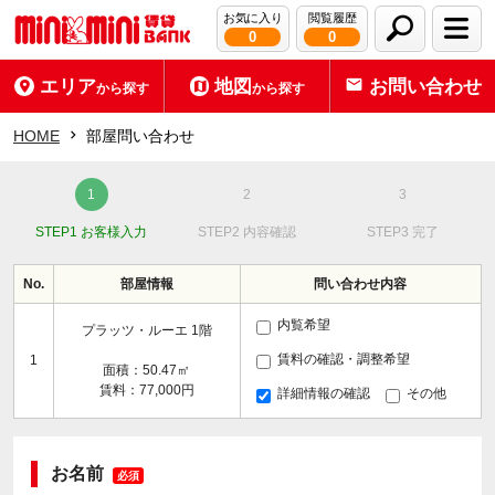
お気に入り
閲覧履歴
0
0
エリア
地図
お問い合わせ
から探す
から探す
HOME
部屋問い合わせ
STEP1 お客様入力
STEP2 内容確認
STEP3 完了
No.
部屋情報
問い合わせ内容
内覧希望
プラッツ・ルーエ 1階
賃料の確認・調整希望
1
面積：50.47㎡
賃料：77,000円
詳細情報の確認
その他
お名前
必須