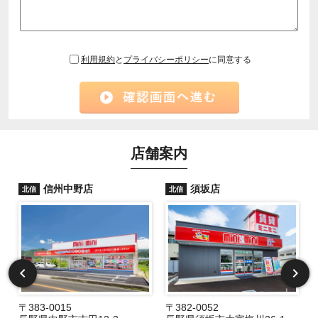
利用規約
と
プライバシーポリシー
に同意する
店舗案内
信州中野店
須坂店
北信
北信
〒383-0015
〒382-0052