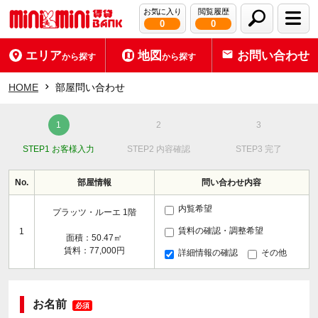
お気に入り
閲覧履歴
0
0
エリア
地図
お問い合わせ
から探す
から探す
HOME
部屋問い合わせ
STEP1 お客様入力
STEP2 内容確認
STEP3 完了
No.
部屋情報
問い合わせ内容
内覧希望
プラッツ・ルーエ 1階
賃料の確認・調整希望
1
面積：50.47㎡
賃料：77,000円
詳細情報の確認
その他
お名前
必須