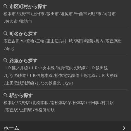
市区町村から探す
松本市
長野市
上田市
飯田市
塩尻市
千曲市
伊那市
岡谷市
佐久市
諏訪市
町名から探す
広丘吉田
中箕輪
三輪
里山辺
井川城
高田
稲葉
島内
広丘高出
寿北
路線から探す
ＪＲ篠ノ井線
ＪＲ中央本線
長野電鉄長野線
ＪＲ飯田線
しなの鉄道
ＪＲ信越本線
松本電気鉄道上高地線
ＪＲ大糸線
上田電鉄別所線
しなの鉄道北しなの
駅から探す
松本駅
長野駅
北松本駅
南松本駅
西松本駅
平田駅
村井駅
広丘駅
上田駅
市役所前駅
ホーム