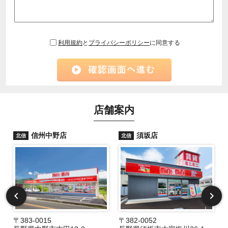
利用規約
と
プライバシーポリシー
に同意する
店舗案内
信州中野店
須坂店
北信
北信
〒383-0015
〒382-0052