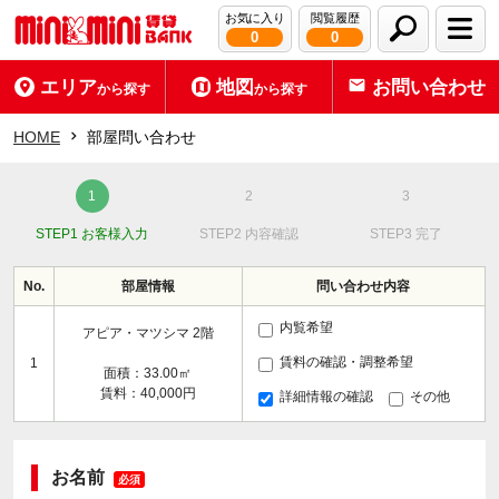
お気に入り
閲覧履歴
0
0
エリア
地図
お問い合わせ
から探す
から探す
HOME
部屋問い合わせ
STEP1 お客様入力
STEP2 内容確認
STEP3 完了
No.
部屋情報
問い合わせ内容
内覧希望
アピア・マツシマ 2階
賃料の確認・調整希望
1
面積：33.00㎡
賃料：40,000円
詳細情報の確認
その他
お名前
必須