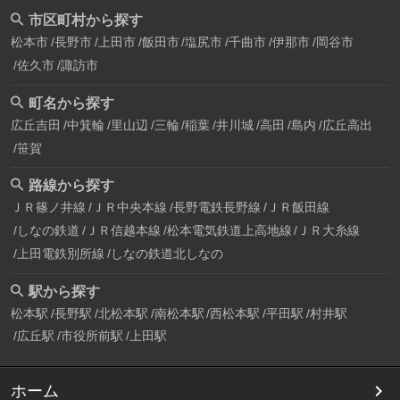
市区町村から探す
松本市
長野市
上田市
飯田市
塩尻市
千曲市
伊那市
岡谷市
佐久市
諏訪市
町名から探す
広丘吉田
中箕輪
里山辺
三輪
稲葉
井川城
高田
島内
広丘高出
笹賀
路線から探す
ＪＲ篠ノ井線
ＪＲ中央本線
長野電鉄長野線
ＪＲ飯田線
しなの鉄道
ＪＲ信越本線
松本電気鉄道上高地線
ＪＲ大糸線
上田電鉄別所線
しなの鉄道北しなの
駅から探す
松本駅
長野駅
北松本駅
南松本駅
西松本駅
平田駅
村井駅
広丘駅
市役所前駅
上田駅
ホーム