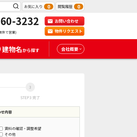
0
0
お気に入り
閲覧履歴
-60-3232
お問い合わせ
物件リクエスト
無休で営業)
建物名
会社概要
から探す
STEP3 完了
わせ内容
賃料の確認・調整希望
その他