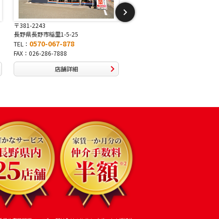
〒381-2243
〒388-8007
長野県長野市稲里1-5-25
長野県長野市篠ノ井布施高田407-
0570-067-878
0570-093-232
TEL：
TEL：
FAX：026-286-7888
FAX：026-292-3231
店舗詳細
店舗詳細