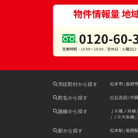
物件情報量 地
0120-60-
営業時間：10:00～18:00／定休日：火曜日(
市区町村から探す
松本市
長野
町名から探す
広丘吉田
中
路線から探す
ＪＲ篠ノ井線
ＪＲ大糸線
駅から探す
松本駅
長野