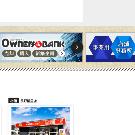
北信
北信
長野稲里店
長野篠ノ井店