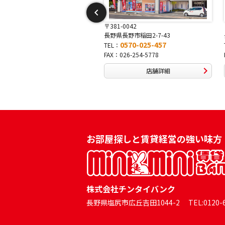
-0052
〒381-0042
須坂市大字塩川26-1
長野県長野市稲田2-7-43
0570-023-636
0570-025-457
TEL：
026-242-3638
FAX：026-254-5778
店舗詳細
店舗詳細
お部屋探しと賃貸経営の強い味方
株式会社チンタイバンク
長野県塩尻市広丘吉田1044-2 TEL:0120-60