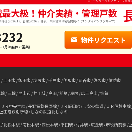
※1 チンタイバンクグループ全国
域最大級！仲介実績・管理戸数
※仲介(2026.1)、管理(2026.8)発表 全国賃貸住宅新聞調べ（チンタイバンクグループ）
3232
物件リクエスト
1～3月は無休で営業)
市
上田市
飯田市
塩尻市
千曲市
伊那市
岡谷市
佐久市
諏訪市
箕輪
三輪
里山辺
井川城
高田
稲葉
島内
広丘高出
笹賀
ＪＲ中央本線
長野電鉄長野線
ＪＲ飯田線
しなの鉄道
ＪＲ信越本線
上田電鉄別所線
しなの鉄道北しなの
駅
北松本駅
南松本駅
西松本駅
平田駅
村井駅
広丘駅
市役所前駅