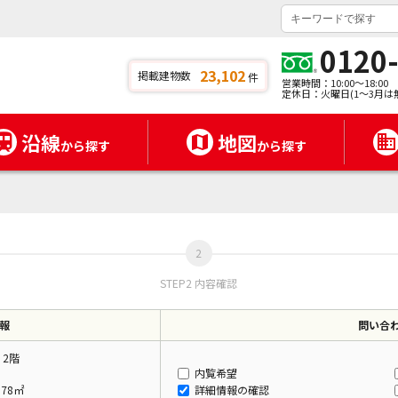
0120
23,102
掲載建物数
件
営業時間：10:00～18:00
定休日：火曜日(1～3月は
沿線
地図
から探す
から探す
STEP2 内容確認
報
問い合
 2階
内覧希望
.78㎡
詳細情報の確認