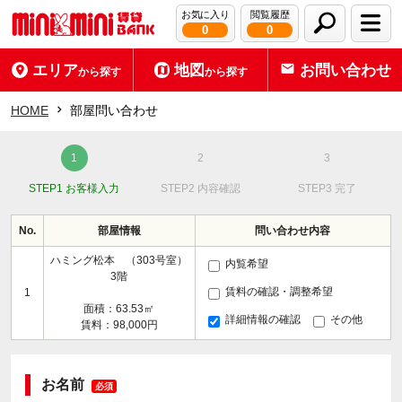
お気に入り
閲覧履歴
0
0
エリア
地図
お問い合わせ
から探す
から探す
HOME
部屋問い合わせ
STEP1 お客様入力
STEP2 内容確認
STEP3 完了
No.
部屋情報
問い合わせ内容
ハミング松本 （303号室）
内覧希望
3階
賃料の確認・調整希望
1
面積：63.53㎡
詳細情報の確認
その他
賃料：98,000円
お名前
必須