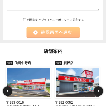
利用規約
と
プライバシーポリシー
に同意する
店舗案内
信州中野店
須坂店
北信
北信
〒383-0015
〒382-0052