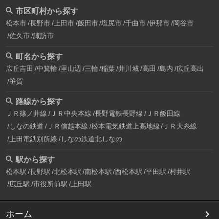
市区町村から探す
松本市
長野市
上田市
飯田市
塩尻市
千曲市
伊那市
岡谷市
佐久市
諏訪市
町名から探す
広丘吉田
中箕輪
里山辺
三輪
稲葉
井川城
高田
島内
広丘高出
笹賀
路線から探す
ＪＲ篠ノ井線
ＪＲ中央本線
長野電鉄長野線
ＪＲ飯田線
しなの鉄道
ＪＲ信越本線
松本電気鉄道上高地線
ＪＲ大糸線
上田電鉄別所線
しなの鉄道北しなの
駅から探す
松本駅
長野駅
北松本駅
南松本駅
西松本駅
平田駅
村井駅
広丘駅
市役所前駅
上田駅
ホーム