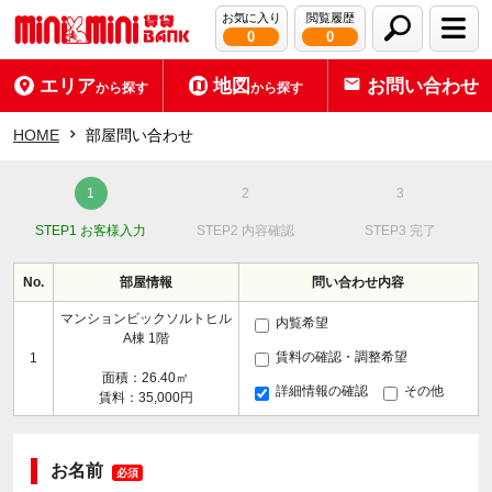
お気に入り
閲覧履歴
0
0
エリア
地図
お問い合わせ
から探す
から探す
HOME
部屋問い合わせ
STEP1 お客様入力
STEP2 内容確認
STEP3 完了
No.
部屋情報
問い合わせ内容
マンションビックソルトヒル
内覧希望
A棟 1階
賃料の確認・調整希望
1
面積：26.40㎡
詳細情報の確認
その他
賃料：35,000円
お名前
必須