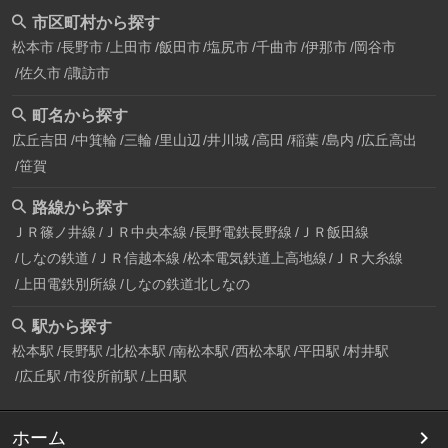
市区町村から探す
松本市
長野市
上田市
飯田市
塩尻市
千曲市
伊那市
岡谷市
佐久市
諏訪市
町名から探す
広丘吉田
中箕輪
三輪
里山辺
井川城
高田
稲葉
島内
広丘高出
笹賀
路線から探す
ＪＲ篠ノ井線
ＪＲ中央本線
長野電鉄長野線
ＪＲ飯田線
しなの鉄道
ＪＲ信越本線
松本電気鉄道上高地線
ＪＲ大糸線
上田電鉄別所線
しなの鉄道北しなの
駅から探す
松本駅
長野駅
北松本駅
南松本駅
西松本駅
平田駅
村井駅
広丘駅
市役所前駅
上田駅
ホーム