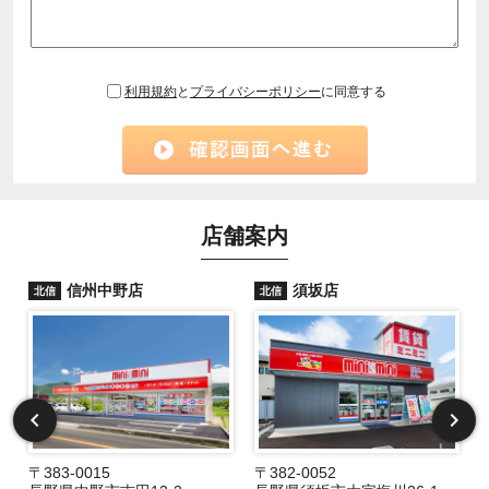
利用規約
と
プライバシーポリシー
に同意する
店舗案内
信州中野店
須坂店
北信
北信
〒383-0015
〒382-0052