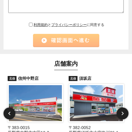
利用規約
と
プライバシーポリシー
に同意する
店舗案内
信州中野店
須坂店
北信
北信
〒383-0015
〒382-0052