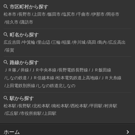
市区町村から探す
松本市
長野市
上田市
飯田市
塩尻市
千曲市
伊那市
岡谷市
佐久市
諏訪市
町名から探す
広丘吉田
中箕輪
里山辺
三輪
稲葉
井川城
高田
島内
広丘高出
笹賀
路線から探す
ＪＲ篠ノ井線
ＪＲ中央本線
長野電鉄長野線
ＪＲ飯田線
しなの鉄道
ＪＲ信越本線
松本電気鉄道上高地線
ＪＲ大糸線
上田電鉄別所線
しなの鉄道北しなの
駅から探す
松本駅
長野駅
北松本駅
南松本駅
西松本駅
平田駅
村井駅
広丘駅
市役所前駅
上田駅
ホーム