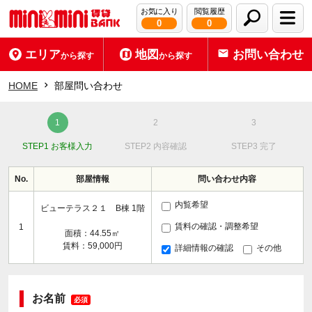
お気に入り
閲覧履歴
0
0
エリア
地図
お問い合わせ
から探す
から探す
HOME
部屋問い合わせ
STEP1 お客様入力
STEP2 内容確認
STEP3 完了
No.
部屋情報
問い合わせ内容
内覧希望
ビューテラス２１ B棟 1階
賃料の確認・調整希望
1
面積：44.55㎡
賃料：59,000円
詳細情報の確認
その他
お名前
必須