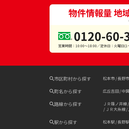
物件情報量 地
0120-60-
営業時間：10:00～18:00／定休日：火曜日(
市区町村から探す
松本市
長野
町名から探す
広丘吉田
中
路線から探す
ＪＲ篠ノ井線
ＪＲ大糸線
駅から探す
松本駅
長野