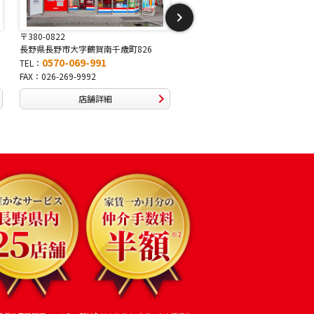
〒381-2243
〒388-8007
長野県長野市稲里1-5-25
長野県長野市篠ノ井布施高田407
0570-067-878
0570-093-232
TEL：
TEL：
FAX：026-286-7888
FAX：026-292-3231
店舗詳細
店舗詳細