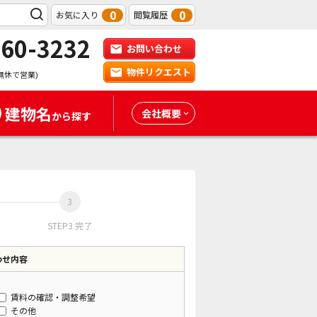
0
0
お気に入り
閲覧履歴
-60-3232
お問い合わせ
物件リクエスト
無休で営業)
建物名
会社概要
から探す
STEP3 完了
わせ内容
賃料の確認・調整希望
その他