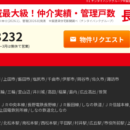
※1 チンタイバンクグループ全国
域最大級！仲介実績・管理戸数
※仲介(2026.1)、管理(2026.8)発表 全国賃貸住宅新聞調べ（チンタイバンクグループ）
3232
物件リクエスト
1～3月は無休で営業)
市
上田市
飯田市
塩尻市
千曲市
伊那市
岡谷市
佐久市
諏訪市
箕輪
三輪
里山辺
井川城
高田
稲葉
島内
広丘高出
笹賀
ＪＲ中央本線
長野電鉄長野線
ＪＲ飯田線
しなの鉄道
ＪＲ信越本線
上田電鉄別所線
しなの鉄道北しなの
駅
北松本駅
南松本駅
西松本駅
平田駅
村井駅
広丘駅
市役所前駅