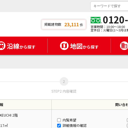
0120
23,111
掲載建物数
件
営業時間：10:00～18:00
定休日：火曜日(1～3月は
沿線
地図
から探す
から探す
STEP2 内容確認
報
問い合
EUCHI 2階
内覧希望
.17㎡
詳細情報の確認