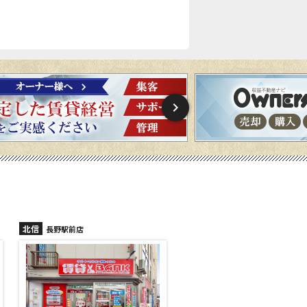
北信
北信
長野稲里店
長野篠ノ井店