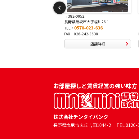
2-0052
〒381-0042
県須坂市大字塩川26-1
長野県長野市稲田2-7-43
0570-023-636
0570-025-457
：
TEL：
：026-242-3638
FAX：026-254-5778
店舗詳細
店舗詳細
お部屋探しと賃貸経営の強い味方
株式会社チンタイバンク
長野県塩尻市広丘吉田1044-2 TEL:0120-60