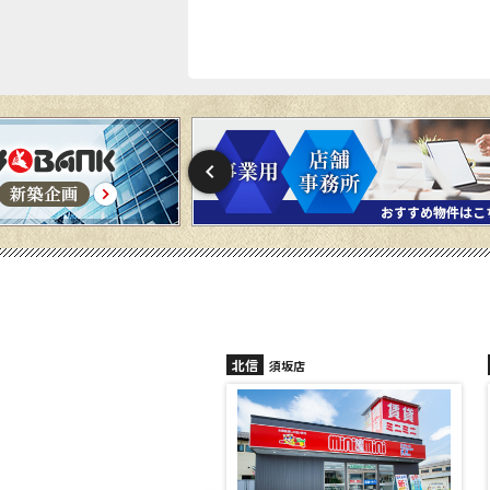
信
北信
須坂店
長野稲田店