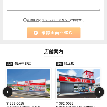
利用規約
と
プライバシーポリシー
に同意する
店舗案内
信州中野店
須坂店
北信
北信
〒383-0015
〒382-0052