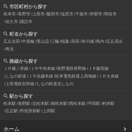
市区町村から探す
松本市
長野市
上田市
飯田市
塩尻市
千曲市
伊那市
岡谷市
佐久市
諏訪市
町名から探す
広丘吉田
中箕輪
里山辺
三輪
稲葉
高田
井川城
島内
広丘高出
寿北
路線から探す
ＪＲ篠ノ井線
ＪＲ中央本線
長野電鉄長野線
ＪＲ飯田線
しなの鉄道
ＪＲ信越本線
松本電気鉄道上高地線
ＪＲ大糸線
上田電鉄別所線
しなの鉄道北しなの
駅から探す
松本駅
長野駅
北松本駅
南松本駅
西松本駅
平田駅
村井駅
広丘駅
市役所前駅
上田駅
ホーム