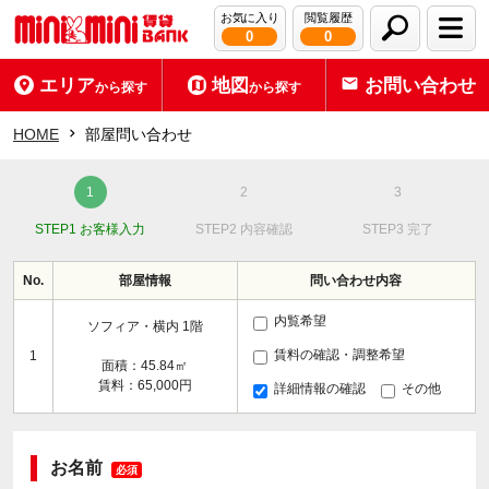
お気に入り
閲覧履歴
0
0
エリア
地図
お問い合わせ
から探す
から探す
HOME
部屋問い合わせ
STEP1 お客様入力
STEP2 内容確認
STEP3 完了
No.
部屋情報
問い合わせ内容
内覧希望
ソフィア・横内 1階
賃料の確認・調整希望
1
面積：45.84㎡
賃料：65,000円
詳細情報の確認
その他
お名前
必須