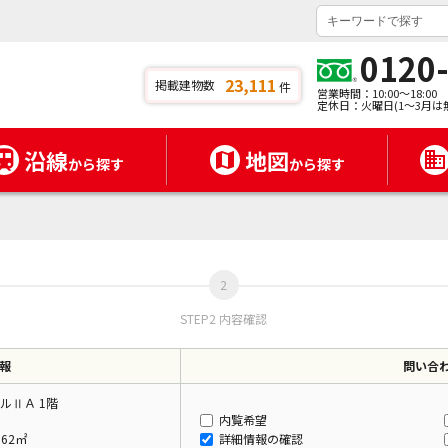
0120
23,111
掲載建物数
件
営業時間：10:00～18:00
定休日：火曜日(1～3月は
沿線
地図
から探す
から探す
STEP2 内容確認
報
問い合
ルⅡＡ 1階
内覧希望
.62㎡
詳細情報の確認