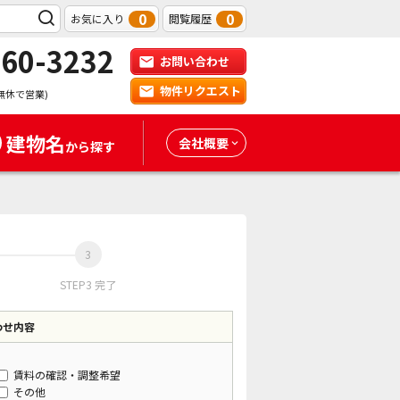
0
0
お気に入り
閲覧履歴
-60-3232
お問い合わせ
物件リクエスト
無休で営業)
建物名
会社概要
から探す
STEP3 完了
わせ内容
賃料の確認・調整希望
その他