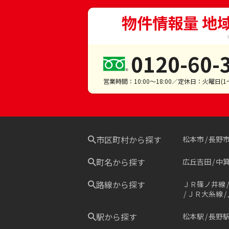
物件情報量 地
0120-60-
営業時間：10:00～18:00／定休日：火曜日(
市区町村から探す
松本市
長野
町名から探す
広丘吉田
中
路線から探す
ＪＲ篠ノ井線
ＪＲ大糸線
駅から探す
松本駅
長野