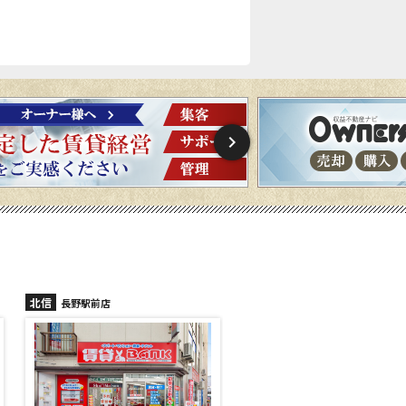
北信
北信
長野稲里店
長野篠ノ井店