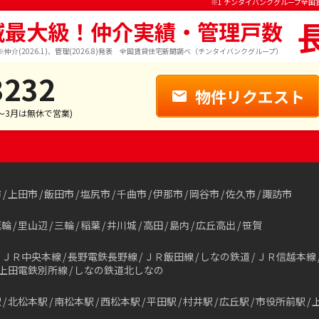
※1 チンタイバンクグループ全国
域最大級！仲介実績・管理戸数
※仲介(2026.1)、管理(2026.8)発表 全国賃貸住宅新聞調べ（チンタイバンクグループ）
3232
物件リクエスト
1～3月は無休で営業)
市
上田市
飯田市
塩尻市
千曲市
伊那市
岡谷市
佐久市
諏訪市
箕輪
里山辺
三輪
稲葉
井川城
高田
島内
広丘高出
笹賀
ＪＲ中央本線
長野電鉄長野線
ＪＲ飯田線
しなの鉄道
ＪＲ信越本線
上田電鉄別所線
しなの鉄道北しなの
駅
北松本駅
南松本駅
西松本駅
平田駅
村井駅
広丘駅
市役所前駅