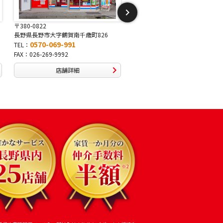
〒381-2243
〒388-8007
町826
長野県長野市稲里1-5-25
長野県長野市篠ノ井布施高
0570-067-878
0570-093-232
TEL：
TEL：
FAX：026-286-7888
FAX：026-292-3231
店舗詳細
店舗詳