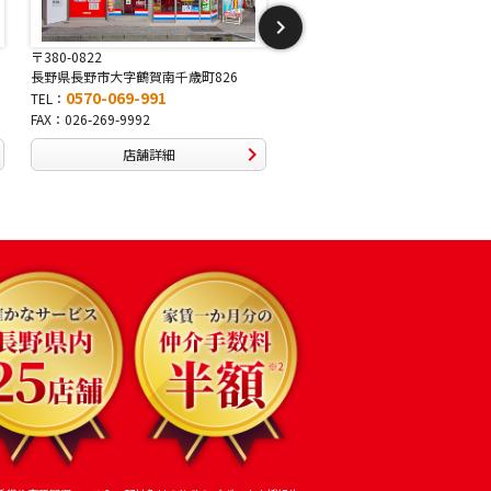
〒381-2243
〒388-8007
町826
長野県長野市稲里1-5-25
長野県長野市篠ノ井布施高
0570-067-878
0570-093-232
TEL：
TEL：
FAX：026-286-7888
FAX：026-292-3231
店舗詳細
店舗詳