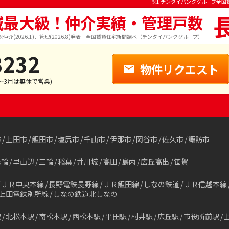
※1 チンタイバンクグループ全国
域最大級！仲介実績・管理戸数
※仲介(2026.1)、管理(2026.8)発表 全国賃貸住宅新聞調べ（チンタイバンクグループ）
3232
物件リクエスト
1～3月は無休で営業)
市
上田市
飯田市
塩尻市
千曲市
伊那市
岡谷市
佐久市
諏訪市
箕輪
里山辺
三輪
稲葉
井川城
高田
島内
広丘高出
笹賀
ＪＲ中央本線
長野電鉄長野線
ＪＲ飯田線
しなの鉄道
ＪＲ信越本線
上田電鉄別所線
しなの鉄道北しなの
駅
北松本駅
南松本駅
西松本駅
平田駅
村井駅
広丘駅
市役所前駅