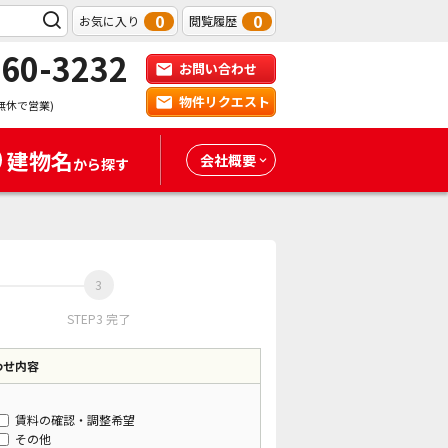
0
0
お気に入り
閲覧履歴
-60-3232
お問い合わせ
物件リクエスト
無休で営業)
建物名
会社概要
から探す
STEP3 完了
わせ内容
賃料の確認・調整希望
その他