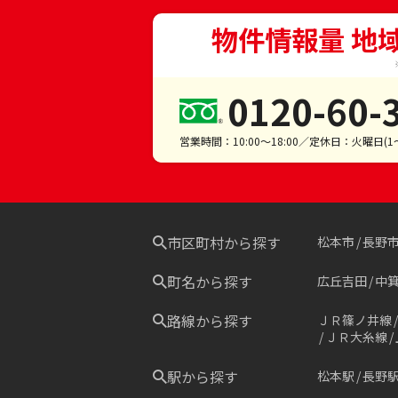
物件情報量 地
0120-60-
営業時間：10:00～18:00／定休日：火曜日(
市区町村から探す
松本市
長野
町名から探す
広丘吉田
中
路線から探す
ＪＲ篠ノ井線
ＪＲ大糸線
駅から探す
松本駅
長野