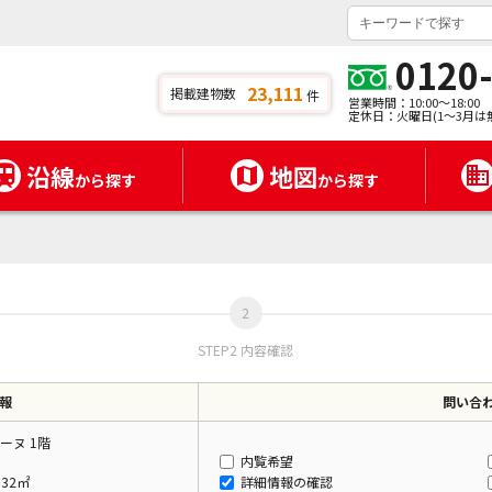
0120
23,111
掲載建物数
件
営業時間：10:00～18:00
定休日：火曜日(1～3月は
沿線
地図
から探す
から探す
STEP2 内容確認
報
問い合
ーヌ 1階
内覧希望
.32㎡
詳細情報の確認