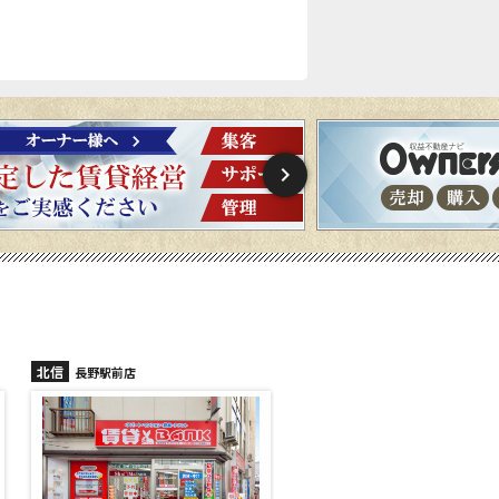
北信
北信
長野稲里店
長野篠ノ井店