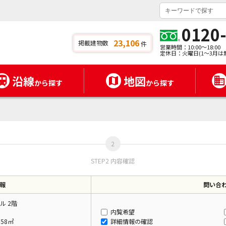
0120
23,106
掲載建物数
件
営業時間：10:00～18:00
定休日：火曜日(1～3月は
沿線
地図
から探す
から探す
STEP2 内容確認
報
問い合
ル 2階
内覧希望
.58㎡
詳細情報の確認