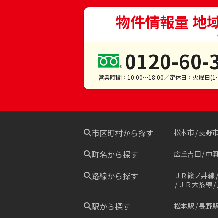
物件情報量 地
0120-60-
営業時間：10:00～18:00／定休日：火曜日(
市区町村から探す
松本市
長野
町名から探す
広丘吉田
中
路線から探す
ＪＲ篠ノ井線
ＪＲ大糸線
駅から探す
松本駅
長野