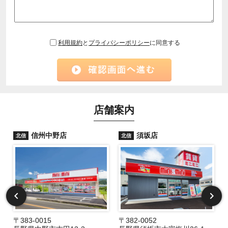
利用規約
と
プライバシーポリシー
に同意する
店舗案内
信州中野店
須坂店
北信
北信
〒383-0015
〒382-0052