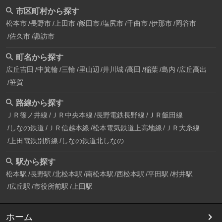
市区町村から探す
松本市
長野市
上田市
飯田市
塩尻市
千曲市
伊那市
岡谷市
佐久市
諏訪市
町名から探す
広丘吉田
中箕輪
三輪
里山辺
井川城
高田
稲葉
島内
広丘高出
笹賀
路線から探す
ＪＲ篠ノ井線
ＪＲ中央本線
長野電鉄長野線
ＪＲ飯田線
しなの鉄道
ＪＲ信越本線
松本電気鉄道上高地線
ＪＲ大糸線
上田電鉄別所線
しなの鉄道北しなの
駅から探す
松本駅
長野駅
北松本駅
南松本駅
西松本駅
平田駅
村井駅
広丘駅
市役所前駅
上田駅
ホーム