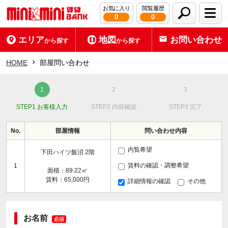
お気に入り
閲覧履歴
0
0
エリア
地図
お問い合わせ
から探す
から探す
HOME
部屋問い合わせ
STEP1 お客様入力
STEP2 内容確認
STEP3 完了
No.
部屋情報
問い合わせ内容
内覧希望
下田ハイツ飯沼 2階
賃料の確認・調整希望
1
面積：89.22㎡
賃料：65,000円
詳細情報の確認
その他
お名前
必須