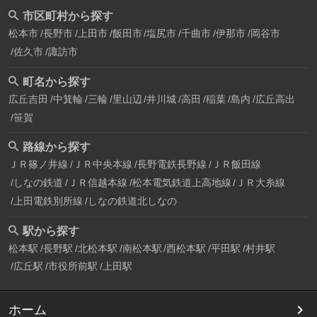
市区町村から探す
松本市
長野市
上田市
飯田市
塩尻市
千曲市
伊那市
岡谷市
佐久市
諏訪市
町名から探す
広丘吉田
中箕輪
三輪
里山辺
井川城
高田
稲葉
島内
広丘高出
笹賀
路線から探す
ＪＲ篠ノ井線
ＪＲ中央本線
長野電鉄長野線
ＪＲ飯田線
しなの鉄道
ＪＲ信越本線
松本電気鉄道上高地線
ＪＲ大糸線
上田電鉄別所線
しなの鉄道北しなの
駅から探す
松本駅
長野駅
北松本駅
南松本駅
西松本駅
平田駅
村井駅
広丘駅
市役所前駅
上田駅
ホーム