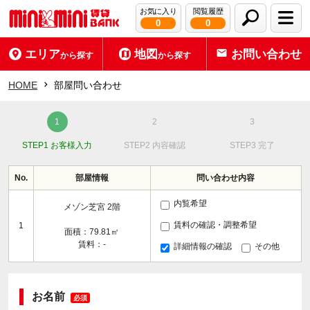
お気に入り
閲覧履歴
0
0
エリア
地図
お問い合わせ
から探す
から探す
HOME
部屋問い合わせ
STEP1 お客様入力
STEP2 内容確認
STEP3 完了
No.
部屋情報
問い合わせ内容
内覧希望
メゾン芝宮 2階
賃料の確認・調整希望
1
面積：79.81㎡
賃料：-
詳細情報の確認
その他
お名前
必須