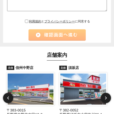
利用規約
と
プライバシーポリシー
に同意する
店舗案内
信州中野店
須坂店
北信
北信
〒383-0015
〒382-0052