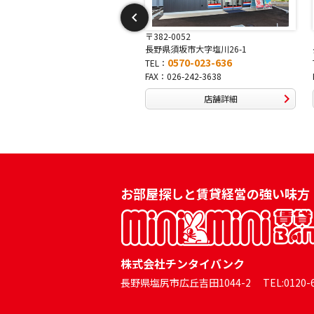
-0052
〒381-0042
須坂市大字塩川26-1
長野県長野市稲田2-7-43
0570-023-636
0570-025-457
TEL：
026-242-3638
FAX：026-254-5778
店舗詳細
店舗詳細
お部屋探しと賃貸経営の強い味方
株式会社チンタイバンク
長野県塩尻市広丘吉田1044-2 TEL:0120-60