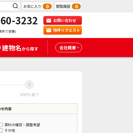
0
0
お気に入り
閲覧履歴
-60-3232
お問い合わせ
物件リクエスト
無休で営業)
建物名
会社概要
から探す
STEP3 完了
わせ内容
賃料の確認・調整希望
その他