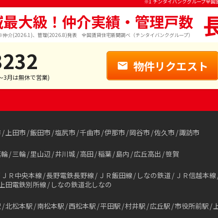
※1 チンタイバンクグループ全国
域最大級！仲介実績・管理戸数
※仲介(2026.1)、管理(2026.8)発表 全国賃貸住宅新聞調べ（チンタイバンクグループ）
3232
物件リクエスト
1～3月は無休で営業)
市
上田市
飯田市
塩尻市
千曲市
伊那市
岡谷市
佐久市
諏訪市
箕輪
三輪
里山辺
井川城
高田
稲葉
島内
広丘高出
笹賀
ＪＲ中央本線
長野電鉄長野線
ＪＲ飯田線
しなの鉄道
ＪＲ信越本線
上田電鉄別所線
しなの鉄道北しなの
駅
北松本駅
南松本駅
西松本駅
平田駅
村井駅
広丘駅
市役所前駅