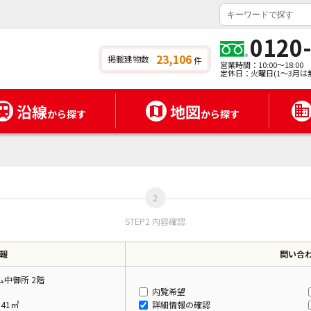
0120
23,106
掲載建物数
件
営業時間：10:00～18:00
定休日：火曜日(1～3月は
沿線
地図
から探す
から探す
STEP2 内容確認
報
問い合
中御所 2階
内覧希望
.41㎡
詳細情報の確認