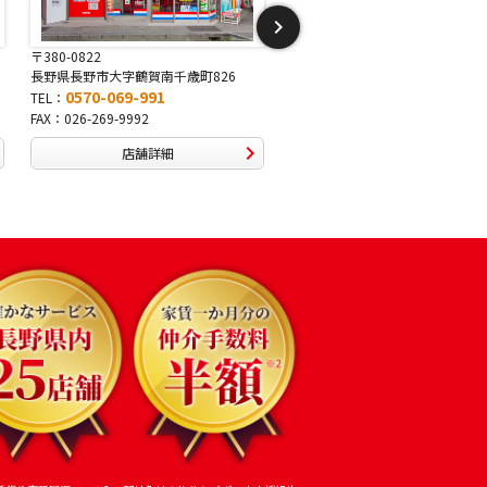
〒381-2243
〒388-8007
長野県長野市稲里1-5-25
長野県長野市篠ノ井布施高田407-
0570-067-878
0570-093-232
TEL：
TEL：
FAX：026-286-7888
FAX：026-292-3231
店舗詳細
店舗詳細