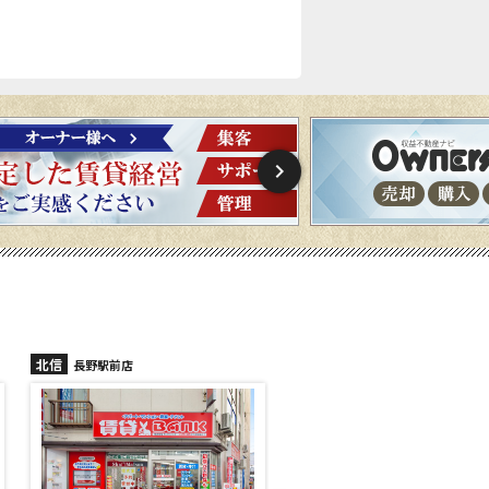
北信
北信
長野稲里店
長野篠ノ井店