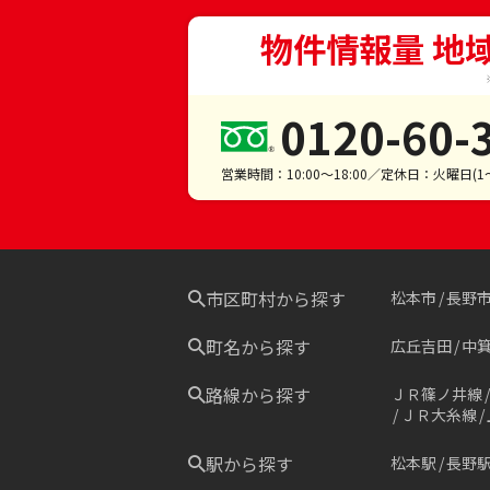
物件情報量 地
0120-60-
営業時間：10:00～18:00／定休日：火曜日(
市区町村から探す
松本市
長野
町名から探す
広丘吉田
中
路線から探す
ＪＲ篠ノ井線
ＪＲ大糸線
駅から探す
松本駅
長野