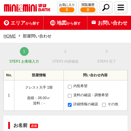
お気に入り
閲覧履歴
0
0
エリア
地図
お問い合わせ
から探す
から探す
HOME
部屋問い合わせ
STEP1 お客様入力
STEP2 内容確認
STEP3 完了
No.
部屋情報
問い合わせ内容
内覧希望
クレスト大手 1階
賃料の確認・調整希望
1
面積：38.00㎡
賃料：-
詳細情報の確認
その他
お名前
必須