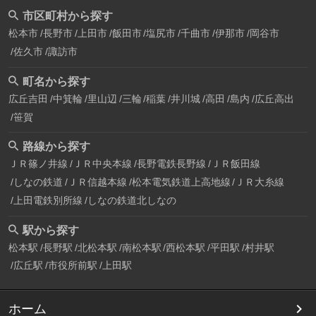
市区町村から探す
松本市
長野市
上田市
飯田市
塩尻市
千曲市
伊那市
岡谷市
佐久市
諏訪市
町名から探す
広丘吉田
中箕輪
里山辺
三輪
稲葉
井川城
高田
島内
広丘高出
笹賀
路線から探す
ＪＲ篠ノ井線
ＪＲ中央本線
長野電鉄長野線
ＪＲ飯田線
しなの鉄道
ＪＲ信越本線
松本電気鉄道上高地線
ＪＲ大糸線
上田電鉄別所線
しなの鉄道北しなの
駅から探す
松本駅
長野駅
北松本駅
南松本駅
西松本駅
平田駅
村井駅
広丘駅
市役所前駅
上田駅
ホーム