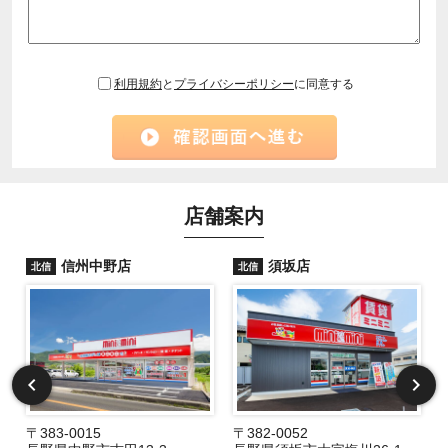
利用規約
と
プライバシーポリシー
に同意する
店舗案内
信州中野店
須坂店
北信
北信
〒383-0015
〒382-0052