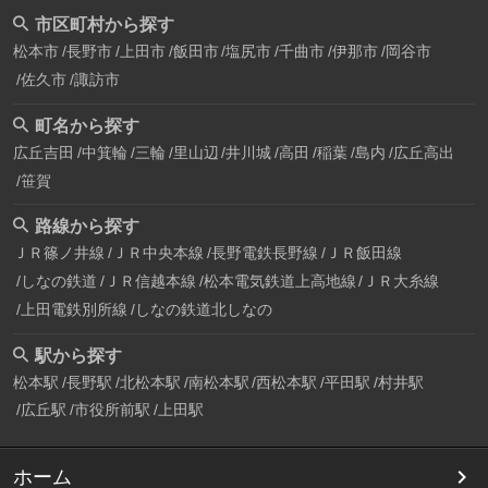
市区町村から探す
松本市
長野市
上田市
飯田市
塩尻市
千曲市
伊那市
岡谷市
佐久市
諏訪市
町名から探す
広丘吉田
中箕輪
三輪
里山辺
井川城
高田
稲葉
島内
広丘高出
笹賀
路線から探す
ＪＲ篠ノ井線
ＪＲ中央本線
長野電鉄長野線
ＪＲ飯田線
しなの鉄道
ＪＲ信越本線
松本電気鉄道上高地線
ＪＲ大糸線
上田電鉄別所線
しなの鉄道北しなの
駅から探す
松本駅
長野駅
北松本駅
南松本駅
西松本駅
平田駅
村井駅
広丘駅
市役所前駅
上田駅
ホーム