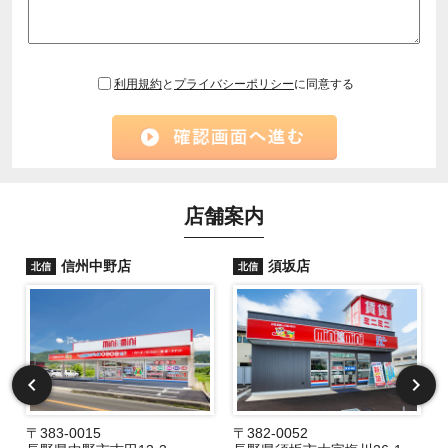
利用規約
と
プライバシーポリシー
に同意する
店舗案内
信州中野店
須坂店
北信
北信
〒383-0015
〒382-0052