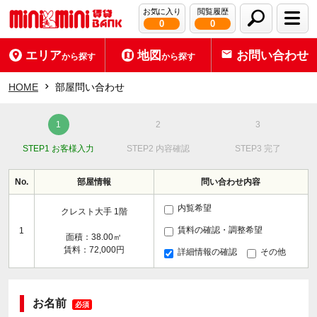
お気に入り
閲覧履歴
0
0
エリア
地図
お問い合わせ
から探す
から探す
HOME
部屋問い合わせ
STEP1 お客様入力
STEP2 内容確認
STEP3 完了
No.
部屋情報
問い合わせ内容
内覧希望
クレスト大手 1階
賃料の確認・調整希望
1
面積：38.00㎡
賃料：72,000円
詳細情報の確認
その他
お名前
必須