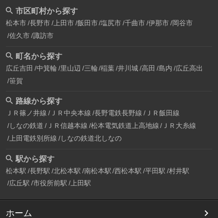
市区町村から探す
松本市
長野市
上田市
飯田市
塩尻市
千曲市
伊那市
岡谷市
佐久市
諏訪市
町名から探す
広丘吉田
中箕輪
里山辺
三輪
稲葉
井川城
高田
島内
広丘高出
笹賀
路線から探す
ＪＲ篠ノ井線
ＪＲ中央本線
長野電鉄長野線
ＪＲ飯田線
しなの鉄道
ＪＲ信越本線
松本電気鉄道上高地線
ＪＲ大糸線
上田電鉄別所線
しなの鉄道北しなの
駅から探す
松本駅
長野駅
北松本駅
南松本駅
西松本駅
平田駅
村井駅
広丘駅
市役所前駅
上田駅
ホーム