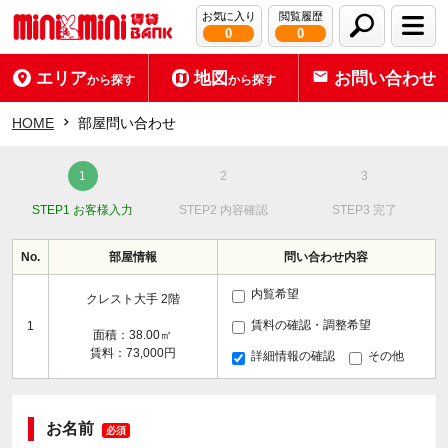
お気に入り
閲覧履歴
0
0
エリア
地図
お問い合わせ
から探す
から探す
HOME
部屋問い合わせ
STEP1 お客様入力
STEP2 内容確認
STEP3 完了
No.
部屋情報
問い合わせ内容
内覧希望
クレスト大手 2階
賃料の確認・調整希望
1
面積：38.00㎡
賃料：73,000円
詳細情報の確認
その他
お名前
必須