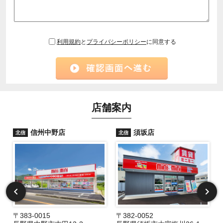
利用規約
と
プライバシーポリシー
に同意する
店舗案内
信州中野店
須坂店
北信
北信
〒383-0015
〒382-0052