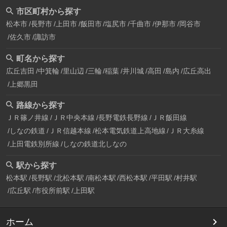
市区町村から探す
松本市
長野市
上田市
飯田市
塩尻市
千曲市
伊那市
岡谷市
佐久市
諏訪市
町名から探す
広丘吉田
中箕輪
里山辺
三輪
稲葉
井川城
高田
島内
広丘高出
上郷黒田
路線から探す
ＪＲ篠ノ井線
ＪＲ中央本線
長野電鉄長野線
ＪＲ飯田線
しなの鉄道
ＪＲ信越本線
松本電気鉄道上高地線
ＪＲ大糸線
上田電鉄別所線
しなの鉄道北しなの
駅から探す
松本駅
長野駅
北松本駅
南松本駅
西松本駅
平田駅
村井駅
広丘駅
市役所前駅
上田駅
ホーム