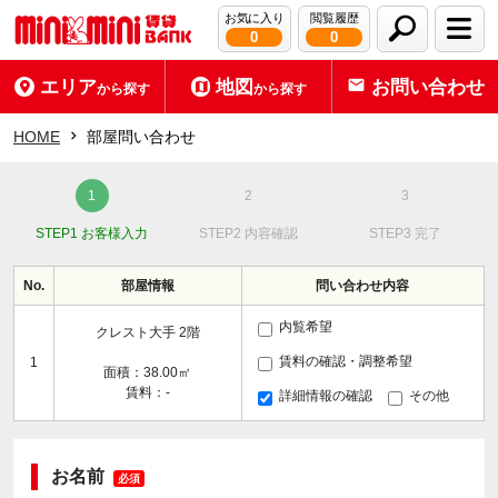
お気に入り
閲覧履歴
0
0
エリア
地図
お問い合わせ
から探す
から探す
HOME
部屋問い合わせ
STEP1 お客様入力
STEP2 内容確認
STEP3 完了
No.
部屋情報
問い合わせ内容
内覧希望
クレスト大手 2階
賃料の確認・調整希望
1
面積：38.00㎡
賃料：-
詳細情報の確認
その他
お名前
必須