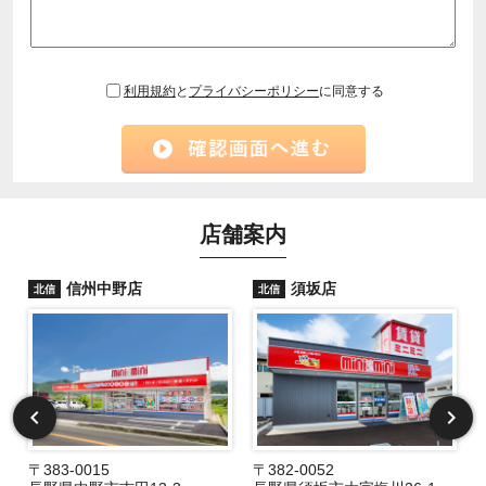
利用規約
と
プライバシーポリシー
に同意する
店舗案内
信州中野店
須坂店
北信
北信
〒383-0015
〒382-0052