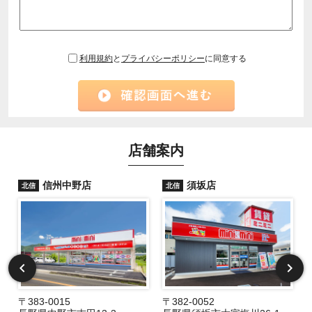
利用規約
と
プライバシーポリシー
に同意する
店舗案内
信州中野店
須坂店
北信
北信
〒383-0015
〒382-0052