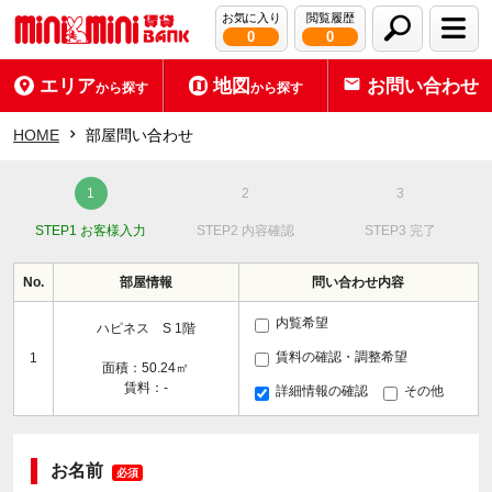
お気に入り
閲覧履歴
0
0
エリア
地図
お問い合わせ
から探す
から探す
HOME
部屋問い合わせ
STEP1 お客様入力
STEP2 内容確認
STEP3 完了
No.
部屋情報
問い合わせ内容
内覧希望
ハピネス S 1階
賃料の確認・調整希望
1
面積：50.24㎡
賃料：-
詳細情報の確認
その他
お名前
必須