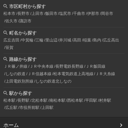
市区町村から探す
松本市
長野市
上田市
飯田市
塩尻市
千曲市
伊那市
岡谷市
佐久市
諏訪市
町名から探す
広丘吉田
中箕輪
三輪
里山辺
井川城
高田
稲葉
島内
広丘高出
笹賀
路線から探す
ＪＲ篠ノ井線
ＪＲ中央本線
長野電鉄長野線
ＪＲ飯田線
しなの鉄道
ＪＲ信越本線
松本電気鉄道上高地線
ＪＲ大糸線
上田電鉄別所線
しなの鉄道北しなの
駅から探す
松本駅
長野駅
北松本駅
南松本駅
西松本駅
平田駅
村井駅
広丘駅
市役所前駅
上田駅
ホーム