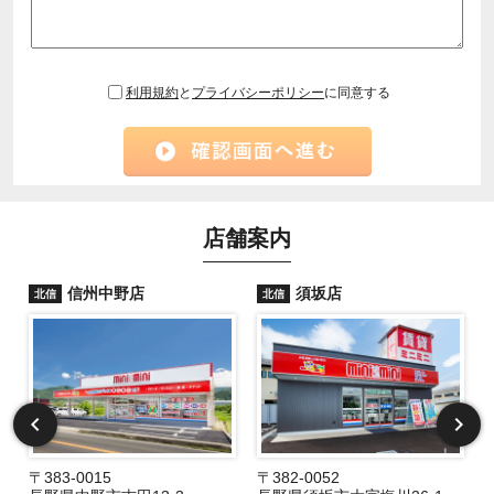
利用規約
と
プライバシーポリシー
に同意する
店舗案内
信州中野店
須坂店
北信
北信
〒383-0015
〒382-0052