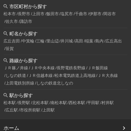
市区町村から探す
松本市
長野市
上田市
飯田市
塩尻市
千曲市
伊那市
岡谷市
佐久市
諏訪市
町名から探す
広丘吉田
中箕輪
三輪
里山辺
井川城
高田
稲葉
島内
広丘高出
笹賀
路線から探す
ＪＲ篠ノ井線
ＪＲ中央本線
長野電鉄長野線
ＪＲ飯田線
しなの鉄道
ＪＲ信越本線
松本電気鉄道上高地線
ＪＲ大糸線
上田電鉄別所線
しなの鉄道北しなの
駅から探す
松本駅
長野駅
北松本駅
南松本駅
西松本駅
平田駅
村井駅
広丘駅
市役所前駅
上田駅
ホーム