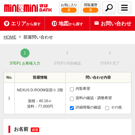
お気に入り
閲覧履歴
0
0
エリア
地図
お問い合わせ
から探す
から探す
HOME
部屋問い合わせ
STEP1 お客様入力
STEP2 内容確認
STEP3 完了
No.
部屋情報
問い合わせ内容
内覧希望
NEXUS D-ROOM笹部Ⅱ 2階
賃料の確認・調整希望
1
面積：40.16㎡
賃料：77,000円
詳細情報の確認
その他
お名前
必須