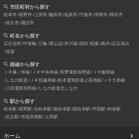
市区町村から探す
松本市
長野市
上田市
飯田市
塩尻市
千曲市
伊那市
岡谷市
佐久市
諏訪市
町名から探す
広丘吉田
中箕輪
三輪
里山辺
井川城
高田
稲葉
島内
広丘高出
笹賀
路線から探す
ＪＲ篠ノ井線
ＪＲ中央本線
長野電鉄長野線
ＪＲ飯田線
しなの鉄道
ＪＲ信越本線
松本電気鉄道上高地線
ＪＲ大糸線
上田電鉄別所線
しなの鉄道北しなの
駅から探す
松本駅
長野駅
北松本駅
南松本駅
西松本駅
平田駅
村井駅
広丘駅
市役所前駅
上田駅
ホーム