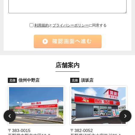
利用規約
と
プライバシーポリシー
に同意する
店舗案内
信州中野店
須坂店
北信
北信
〒383-0015
〒382-0052