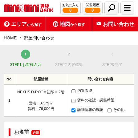
お気に入り
閲覧履歴
0
0
エリア
地図
お問い合わせ
から探す
から探す
HOME
部屋問い合わせ
STEP1 お客様入力
STEP2 内容確認
STEP3 完了
No.
部屋情報
問い合わせ内容
内覧希望
NEXUS D-ROOM笹部Ⅱ 2階
賃料の確認・調整希望
1
面積：37.79㎡
賃料：76,000円
詳細情報の確認
その他
お名前
必須