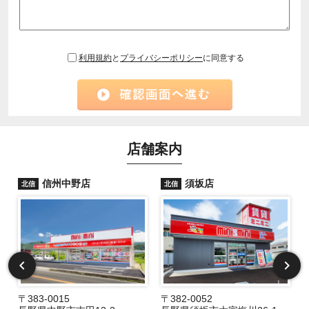
利用規約
と
プライバシーポリシー
に同意する
店舗案内
信州中野店
須坂店
北信
北信
〒383-0015
〒382-0052