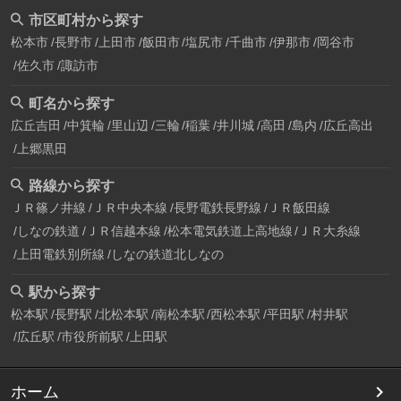
市区町村から探す
松本市
長野市
上田市
飯田市
塩尻市
千曲市
伊那市
岡谷市
佐久市
諏訪市
町名から探す
広丘吉田
中箕輪
里山辺
三輪
稲葉
井川城
高田
島内
広丘高出
上郷黒田
路線から探す
ＪＲ篠ノ井線
ＪＲ中央本線
長野電鉄長野線
ＪＲ飯田線
しなの鉄道
ＪＲ信越本線
松本電気鉄道上高地線
ＪＲ大糸線
上田電鉄別所線
しなの鉄道北しなの
駅から探す
松本駅
長野駅
北松本駅
南松本駅
西松本駅
平田駅
村井駅
広丘駅
市役所前駅
上田駅
ホーム