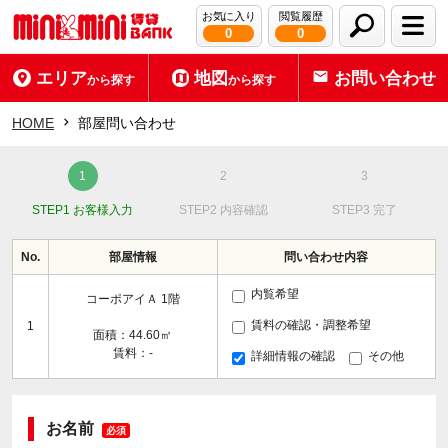
お気に入り
閲覧履歴
0
0
エリア
地図
お問い合わせ
から探す
から探す
HOME
部屋問い合わせ
STEP1 お客様入力
STEP2 内容確認
STEP3 完了
No.
部屋情報
問い合わせ内容
内覧希望
コーポアイＡ 1階
賃料の確認・調整希望
1
面積：44.60㎡
賃料：-
詳細情報の確認
その他
お名前
必須