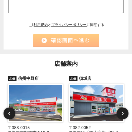
利用規約
と
プライバシーポリシー
に同意する
店舗案内
信州中野店
須坂店
北信
北信
〒383-0015
〒382-0052