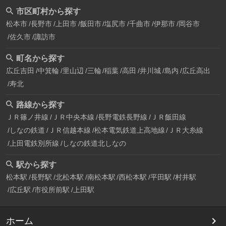
市区町村から探す
松本市
長野市
上田市
飯田市
塩尻市
千曲市
伊那市
岡谷市
佐久市
諏訪市
町名から探す
広丘吉田
中箕輪
里山辺
三輪
稲葉
高田
井川城
島内
広丘高出
寿北
路線から探す
ＪＲ篠ノ井線
ＪＲ中央本線
長野電鉄長野線
ＪＲ飯田線
しなの鉄道
ＪＲ信越本線
松本電気鉄道上高地線
ＪＲ大糸線
上田電鉄別所線
しなの鉄道北しなの
駅から探す
松本駅
長野駅
北松本駅
南松本駅
西松本駅
平田駅
村井駅
広丘駅
市役所前駅
上田駅
ホーム