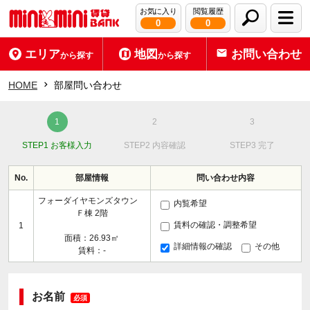
お気に入り
閲覧履歴
0
0
エリア
地図
お問い合わせ
から探す
から探す
HOME
部屋問い合わせ
STEP1 お客様入力
STEP2 内容確認
STEP3 完了
No.
部屋情報
問い合わせ内容
フォーダイヤモンズタウン
内覧希望
Ｆ棟 2階
賃料の確認・調整希望
1
面積：26.93㎡
詳細情報の確認
その他
賃料：-
お名前
必須