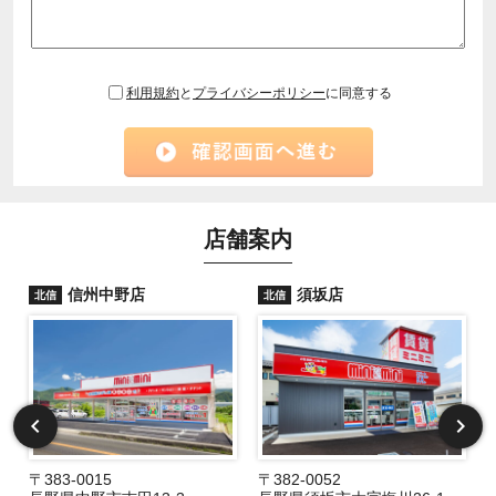
利用規約
と
プライバシーポリシー
に同意する
店舗案内
信州中野店
須坂店
北信
北信
〒383-0015
〒382-0052