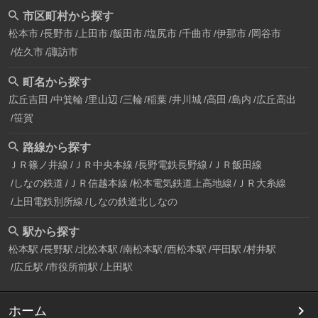
市区町村から探す
松本市
長野市
上田市
飯田市
塩尻市
千曲市
伊那市
岡谷市
佐久市
諏訪市
町名から探す
広丘吉田
中箕輪
里山辺
三輪
稲葉
井川城
高田
島内
広丘高出
笹賀
路線から探す
ＪＲ篠ノ井線
ＪＲ中央本線
長野電鉄長野線
ＪＲ飯田線
しなの鉄道
ＪＲ信越本線
松本電気鉄道上高地線
ＪＲ大糸線
上田電鉄別所線
しなの鉄道北しなの
駅から探す
松本駅
長野駅
北松本駅
南松本駅
西松本駅
平田駅
村井駅
広丘駅
市役所前駅
上田駅
ホーム