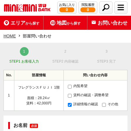
お気に入り
閲覧履歴
0
0
エリア
地図
お問い合わせ
から探す
から探す
HOME
部屋問い合わせ
STEP1 お客様入力
STEP2 内容確認
STEP3 完了
No.
部屋情報
問い合わせ内容
内覧希望
フレグランスＦＵＪＩ 1階
賃料の確認・調整希望
1
面積：28.24㎡
賃料：42,000円
詳細情報の確認
その他
お名前
必須