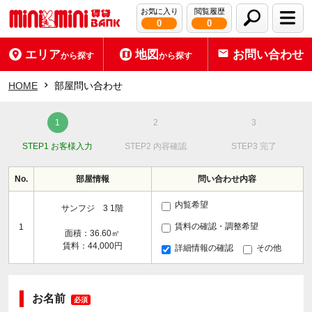
お気に入り
閲覧履歴
0
0
エリア
地図
お問い合わせ
から探す
から探す
HOME
部屋問い合わせ
STEP1 お客様入力
STEP2 内容確認
STEP3 完了
No.
部屋情報
問い合わせ内容
内覧希望
サンフジ 3 1階
賃料の確認・調整希望
1
面積：36.60㎡
賃料：44,000円
詳細情報の確認
その他
お名前
必須