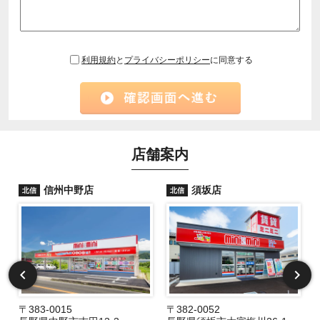
利用規約
と
プライバシーポリシー
に同意する
店舗案内
信州中野店
須坂店
北信
北信
〒383-0015
〒382-0052