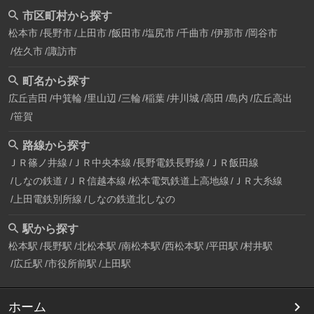
市区町村から探す
松本市
長野市
上田市
飯田市
塩尻市
千曲市
伊那市
岡谷市
佐久市
諏訪市
町名から探す
広丘吉田
中箕輪
里山辺
三輪
稲葉
井川城
高田
島内
広丘高出
笹賀
路線から探す
ＪＲ篠ノ井線
ＪＲ中央本線
長野電鉄長野線
ＪＲ飯田線
しなの鉄道
ＪＲ信越本線
松本電気鉄道上高地線
ＪＲ大糸線
上田電鉄別所線
しなの鉄道北しなの
駅から探す
松本駅
長野駅
北松本駅
南松本駅
西松本駅
平田駅
村井駅
広丘駅
市役所前駅
上田駅
ホーム