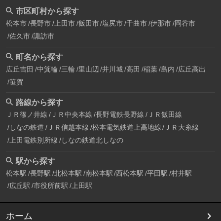
市区町村から探す
松本市
長野市
上田市
飯田市
塩尻市
千曲市
伊那市
岡谷市
佐久市
諏訪市
町名から探す
広丘吉田
中箕輪
三輪
里山辺
井川城
高田
稲葉
島内
広丘高出
笹賀
路線から探す
ＪＲ篠ノ井線
ＪＲ中央本線
長野電鉄長野線
ＪＲ飯田線
しなの鉄道
ＪＲ信越本線
松本電気鉄道上高地線
ＪＲ大糸線
上田電鉄別所線
しなの鉄道北しなの
駅から探す
松本駅
長野駅
北松本駅
南松本駅
西松本駅
平田駅
村井駅
広丘駅
市役所前駅
上田駅
ホーム