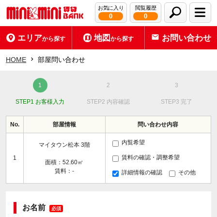
お気に入り
閲覧履歴
0
0
エリア
地図
お問い合わせ
から探す
から探す
HOME
部屋問い合わせ
STEP1 お客様入力
STEP2 内容確認
STEP3 完了
No.
部屋情報
問い合わせ内容
内覧希望
マイタウン松本 3階
賃料の確認・調整希望
1
面積：52.60㎡
賃料：-
詳細情報の確認
その他
お名前
必須