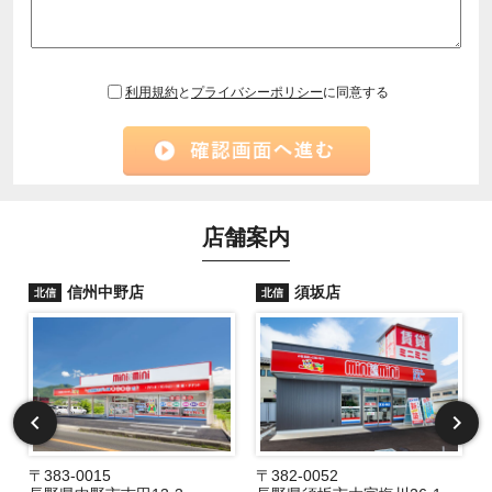
利用規約
と
プライバシーポリシー
に同意する
店舗案内
信州中野店
須坂店
北信
北信
〒383-0015
〒382-0052