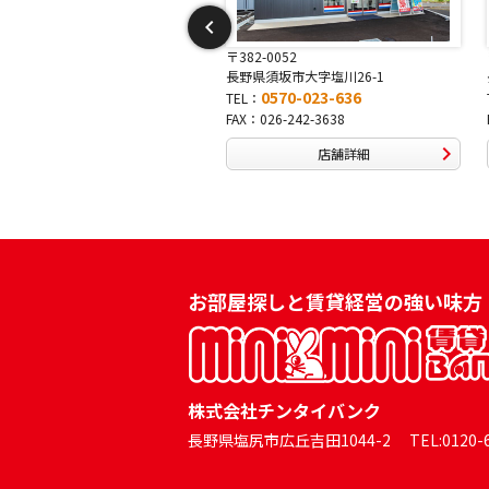
2-0052
〒381-0042
県須坂市大字塩川26-1
長野県長野市稲田2-7-43
0570-023-636
0570-025-457
：
TEL：
026-242-3638
FAX：026-254-5778
店舗詳細
店舗詳細
お部屋探しと賃貸経営の強い味方
株式会社チンタイバンク
長野県塩尻市広丘吉田1044-2 TEL:0120-60