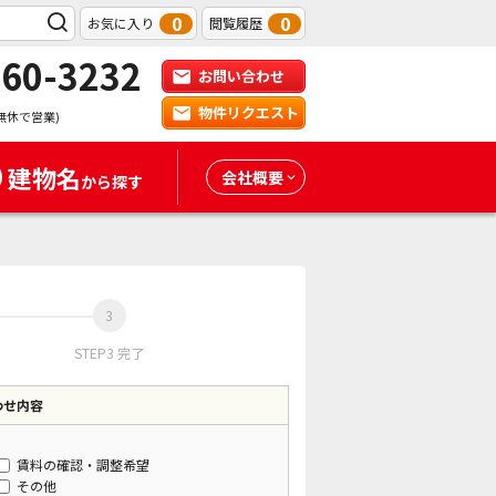
0
0
お気に入り
閲覧履歴
-60-3232
お問い合わせ
物件リクエスト
無休で営業)
建物名
会社概要
から探す
STEP3 完了
わせ内容
賃料の確認・調整希望
その他