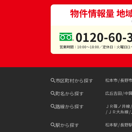
物件情報量 地
0120-60-
営業時間：10:00～18:00／定休日：火曜日(
市区町村から探す
松本市
長野
町名から探す
広丘吉田
中
路線から探す
ＪＲ篠ノ井線
ＪＲ大糸線
駅から探す
松本駅
長野