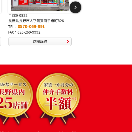
〒381-2243
〒388-8007
長野県長野市稲里1-5-25
長野県長野市篠ノ井布施高田407
0570-067-878
0570-093-232
TEL：
TEL：
FAX：026-286-7888
FAX：026-292-3231
店舗詳細
店舗詳細