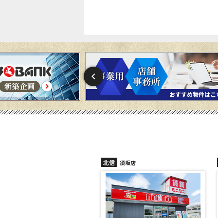
信
北信
須坂店
長野稲田店