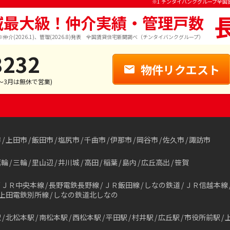
※1 チンタイバンクグループ全国
域最大級！仲介実績・管理戸数
※仲介(2026.1)、管理(2026.8)発表 全国賃貸住宅新聞調べ（チンタイバンクグループ）
3232
物件リクエスト
1～3月は無休で営業)
市
上田市
飯田市
塩尻市
千曲市
伊那市
岡谷市
佐久市
諏訪市
箕輪
三輪
里山辺
井川城
高田
稲葉
島内
広丘高出
笹賀
ＪＲ中央本線
長野電鉄長野線
ＪＲ飯田線
しなの鉄道
ＪＲ信越本線
上田電鉄別所線
しなの鉄道北しなの
駅
北松本駅
南松本駅
西松本駅
平田駅
村井駅
広丘駅
市役所前駅