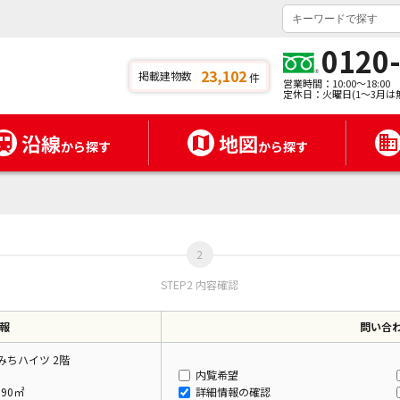
0120
23,102
掲載建物数
件
営業時間：10:00～18:00
定休日：火曜日(1～3月は
沿線
地図
から探す
から探す
STEP2 内容確認
報
問い合
かみちハイツ 2階
内覧希望
.90㎡
詳細情報の確認