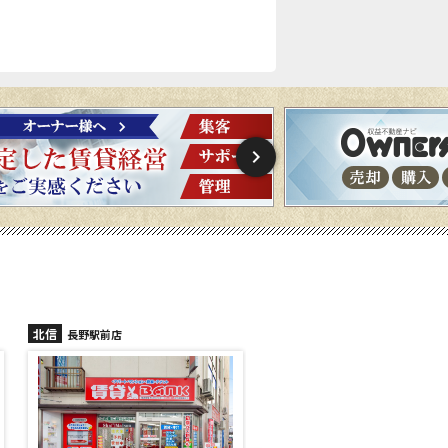
北信
北信
長野稲里店
長野篠ノ井店