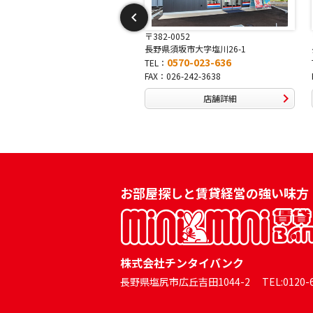
-0015
〒382-0052
中野市吉田13-3
長野県須坂市大字塩川26-1
0570-046-333
0570-023-636
TEL：
0269-24-0334
FAX：026-242-3638
店舗詳細
店舗詳細
お部屋探しと賃貸経営の強い味方
株式会社チンタイバンク
長野県塩尻市広丘吉田1044-2 TEL:0120-60