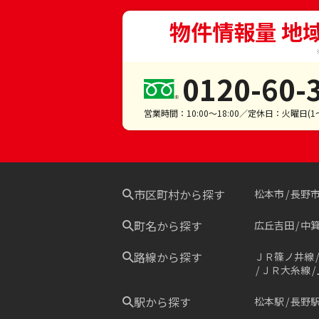
物件情報量 地
0120-60-
営業時間：10:00～18:00／定休日：火曜日(
市区町村から探す
松本市
長野
町名から探す
広丘吉田
中
路線から探す
ＪＲ篠ノ井線
ＪＲ大糸線
駅から探す
松本駅
長野