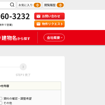
0
0
お気に入り
閲覧履歴
-60-3232
お問い合わせ
物件リクエスト
無休で営業)
建物名
会社概要
から探す
STEP3 完了
わせ内容
賃料の確認・調整希望
その他