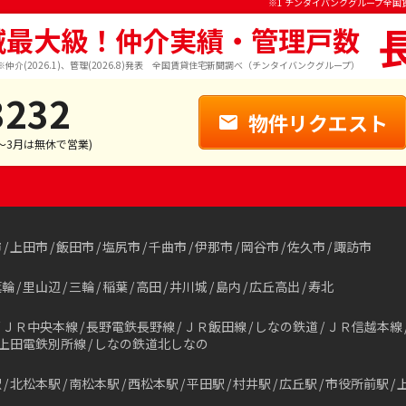
※1 チンタイバンクグループ全国
域最大級！仲介実績・管理戸数
※仲介(2026.1)、管理(2026.8)発表 全国賃貸住宅新聞調べ（チンタイバンクグループ）
3232
物件リクエスト
1～3月は無休で営業)
市
上田市
飯田市
塩尻市
千曲市
伊那市
岡谷市
佐久市
諏訪市
箕輪
里山辺
三輪
稲葉
高田
井川城
島内
広丘高出
寿北
ＪＲ中央本線
長野電鉄長野線
ＪＲ飯田線
しなの鉄道
ＪＲ信越本線
上田電鉄別所線
しなの鉄道北しなの
駅
北松本駅
南松本駅
西松本駅
平田駅
村井駅
広丘駅
市役所前駅