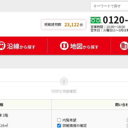
0120
23,122
掲載建物数
件
営業時間：10:00～18:00
定休日：火曜日(1～3月は
沿線
地図
から探す
から探す
STEP2 内容確認
報
問い合
 2階
内覧希望
.16㎡
詳細情報の確認