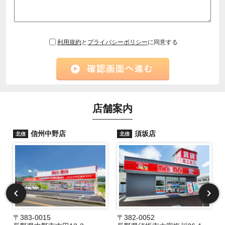
利用規約
と
プライバシーポリシー
に同意する
店舗案内
信州中野店
須坂店
北信
北信
〒383-0015
〒382-0052