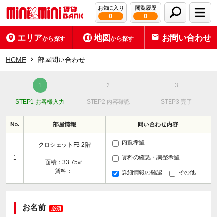
お気に入り
閲覧履歴
0
0
エリア
地図
お問い合わせ
から探す
から探す
HOME
部屋問い合わせ
STEP1 お客様入力
STEP2 内容確認
STEP3 完了
No.
部屋情報
問い合わせ内容
内覧希望
クロシェットF3 2階
賃料の確認・調整希望
1
面積：33.75㎡
賃料：-
詳細情報の確認
その他
お名前
必須