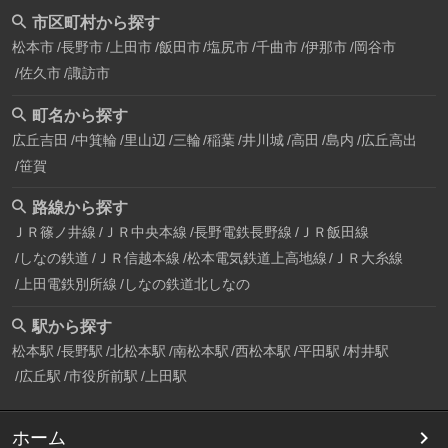
市区町村から探す
松本市
長野市
上田市
飯田市
塩尻市
千曲市
伊那市
岡谷市
佐久市
諏訪市
町名から探す
広丘吉田
中箕輪
里山辺
三輪
稲葉
井川城
高田
島内
広丘高出
笹賀
路線から探す
ＪＲ篠ノ井線
ＪＲ中央本線
長野電鉄長野線
ＪＲ飯田線
しなの鉄道
ＪＲ信越本線
松本電気鉄道上高地線
ＪＲ大糸線
上田電鉄別所線
しなの鉄道北しなの
駅から探す
松本駅
長野駅
北松本駅
南松本駅
西松本駅
平田駅
村井駅
広丘駅
市役所前駅
上田駅
ホーム