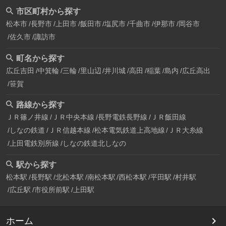
市区町村から探す
松本市
長野市
上田市
飯田市
塩尻市
千曲市
伊那市
岡谷市
佐久市
諏訪市
町名から探す
広丘吉田
中箕輪
三輪
里山辺
井川城
高田
稲葉
島内
広丘高出
笹賀
路線から探す
ＪＲ篠ノ井線
ＪＲ中央本線
長野電鉄長野線
ＪＲ飯田線
しなの鉄道
ＪＲ信越本線
松本電気鉄道上高地線
ＪＲ大糸線
上田電鉄別所線
しなの鉄道北しなの
駅から探す
松本駅
長野駅
北松本駅
南松本駅
西松本駅
平田駅
村井駅
広丘駅
市役所前駅
上田駅
ホーム