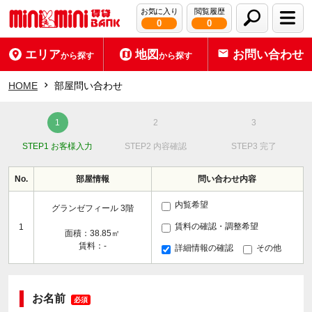
お気に入り
閲覧履歴
0
0
エリア
地図
お問い合わせ
から探す
から探す
HOME
部屋問い合わせ
STEP1 お客様入力
STEP2 内容確認
STEP3 完了
No.
部屋情報
問い合わせ内容
内覧希望
グランゼフィール 3階
賃料の確認・調整希望
1
面積：38.85㎡
賃料：-
詳細情報の確認
その他
お名前
必須