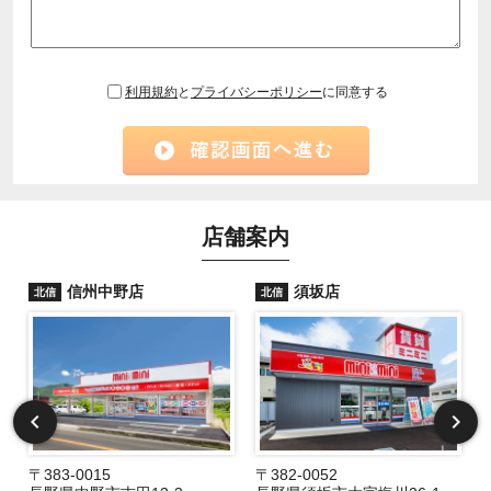
利用規約
と
プライバシーポリシー
に同意する
店舗案内
信州中野店
須坂店
北信
北信
〒383-0015
〒382-0052