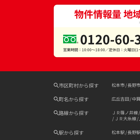
物件情報量 地
0120-60-
営業時間：10:00～18:00／定休日：火曜日(
市区町村から探す
松本市
長野
町名から探す
広丘吉田
中
路線から探す
ＪＲ篠ノ井線
ＪＲ大糸線
駅から探す
松本駅
長野