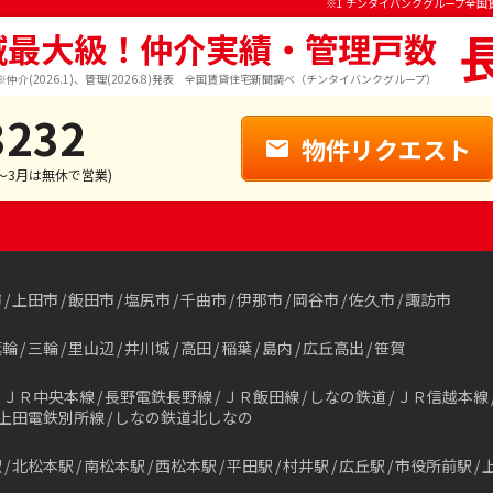
※1 チンタイバンクグループ全国
域最大級！仲介実績・管理戸数
※仲介(2026.1)、管理(2026.8)発表 全国賃貸住宅新聞調べ（チンタイバンクグループ）
3232
物件リクエスト
1～3月は無休で営業)
市
上田市
飯田市
塩尻市
千曲市
伊那市
岡谷市
佐久市
諏訪市
箕輪
三輪
里山辺
井川城
高田
稲葉
島内
広丘高出
笹賀
ＪＲ中央本線
長野電鉄長野線
ＪＲ飯田線
しなの鉄道
ＪＲ信越本線
上田電鉄別所線
しなの鉄道北しなの
駅
北松本駅
南松本駅
西松本駅
平田駅
村井駅
広丘駅
市役所前駅