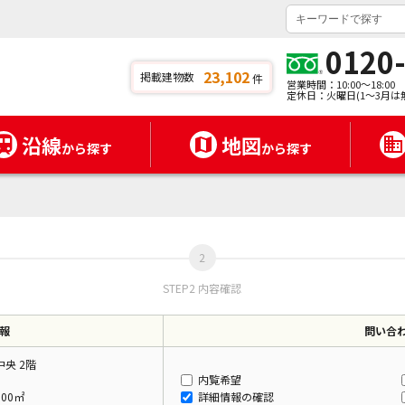
0120
23,102
掲載建物数
件
営業時間：10:00～18:00
定休日：火曜日(1～3月は
沿線
地図
から探す
から探す
STEP2 内容確認
報
問い合
央 2階
内覧希望
.00㎡
詳細情報の確認