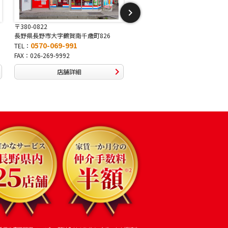
〒381-2243
〒388-8007
長野県長野市稲里1-5-25
長野県長野市篠ノ井布施高田407-
0570-067-878
0570-093-232
TEL：
TEL：
FAX：026-286-7888
FAX：026-292-3231
店舗詳細
店舗詳細