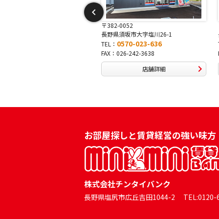
-0052
〒381-0042
県須坂市大字塩川26-1
長野県長野市稲田2-7-43
0570-023-636
0570-025-457
：
TEL：
026-242-3638
FAX：026-254-5778
店舗詳細
店舗詳細
お部屋探しと賃貸経営の強い味方
株式会社チンタイバンク
長野県塩尻市広丘吉田1044-2 TEL:0120-60