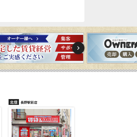
北信
北信
長野稲里店
長野篠ノ井店