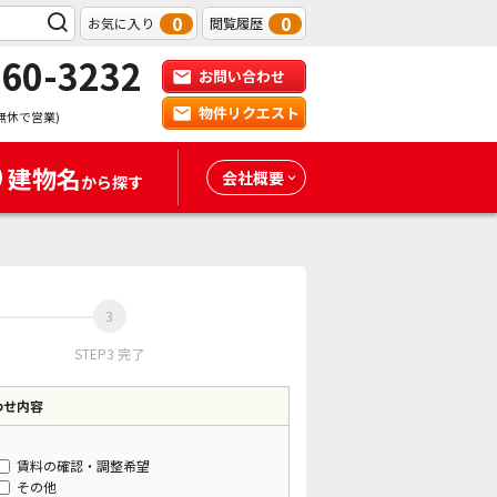
0
0
お気に入り
閲覧履歴
-60-3232
お問い合わせ
物件リクエスト
無休で営業)
建物名
会社概要
から探す
STEP3 完了
わせ内容
賃料の確認・調整希望
その他