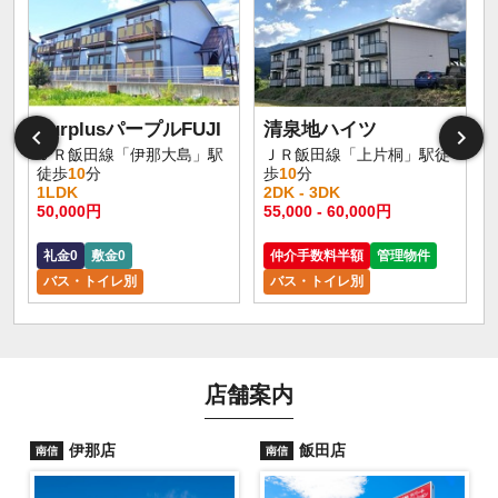
SurplusパープルFUJI
清泉地ハイツ
ＪＲ飯田線「伊那大島」駅
ＪＲ飯田線「上片桐」駅徒
徒歩
10
分
歩
10
分
1LDK
2DK - 3DK
50,000円
55,000 - 60,000円
礼金0
敷金0
仲介手数料半額
管理物件
バス・トイレ別
バス・トイレ別
店舗案内
伊那店
飯田店
南信
南信