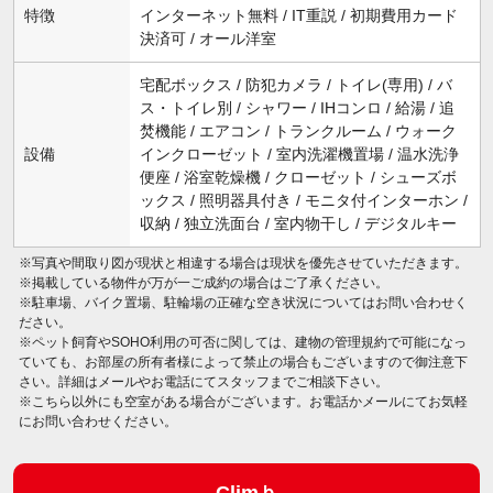
特徴
インターネット無料 / IT重説 / 初期費用カード
決済可 / オール洋室
宅配ボックス / 防犯カメラ / トイレ(専用) / バ
ス・トイレ別 / シャワー / IHコンロ / 給湯 / 追
焚機能 / エアコン / トランクルーム / ウォーク
設備
インクローゼット / 室内洗濯機置場 / 温水洗浄
便座 / 浴室乾燥機 / クローゼット / シューズボ
ックス / 照明器具付き / モニタ付インターホン /
収納 / 独立洗面台 / 室内物干し / デジタルキー
※写真や間取り図が現状と相違する場合は現状を優先させていただきます。
※掲載している物件が万が一ご成約の場合はご了承ください。
※駐車場、バイク置場、駐輪場の正確な空き状況についてはお問い合わせく
ださい。
※ペット飼育やSOHO利用の可否に関しては、建物の管理規約で可能になっ
ていても、お部屋の所有者様によって禁止の場合もございますので御注意下
さい。詳細はメールやお電話にてスタッフまでご相談下さい。
※こちら以外にも空室がある場合がございます。お電話かメールにてお気軽
にお問い合わせください。
Climｂ