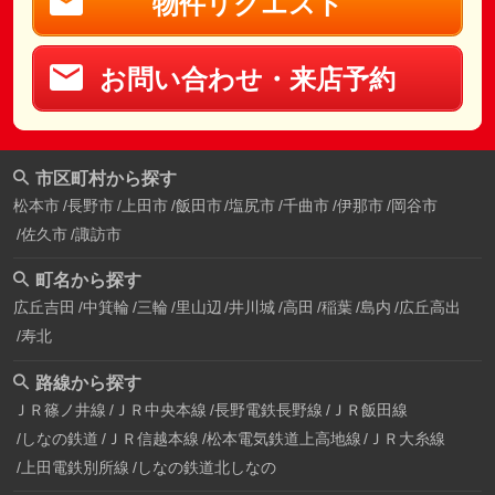
物件リクエスト
お問い合わせ・来店予約
市区町村から探す
松本市
長野市
上田市
飯田市
塩尻市
千曲市
伊那市
岡谷市
佐久市
諏訪市
町名から探す
広丘吉田
中箕輪
三輪
里山辺
井川城
高田
稲葉
島内
広丘高出
寿北
路線から探す
ＪＲ篠ノ井線
ＪＲ中央本線
長野電鉄長野線
ＪＲ飯田線
しなの鉄道
ＪＲ信越本線
松本電気鉄道上高地線
ＪＲ大糸線
上田電鉄別所線
しなの鉄道北しなの