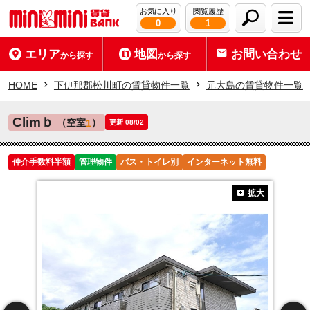
お気に入り
閲覧履歴
0
1
エリア
地図
お問い合わせ
から探す
から探す
HOME
下伊那郡松川町の賃貸物件一覧
元大島の賃貸物件一覧
Climｂ
（空室
）
1
更新 08/02
仲介手数料半額
管理物件
バス・トイレ別
インターネット無料
拡大