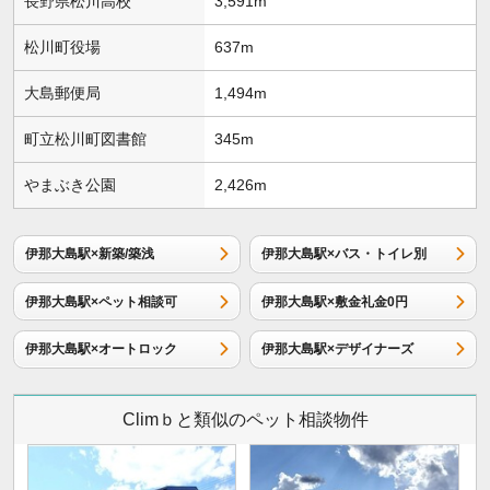
長野県松川高校
3,591m
松川町役場
637m
大島郵便局
1,494m
町立松川町図書館
345m
やまぶき公園
2,426m
伊那大島駅×新築/築浅
伊那大島駅×バス・トイレ別
伊那大島駅×ペット相談可
伊那大島駅×敷金礼金0円
伊那大島駅×オートロック
伊那大島駅×デザイナーズ
Climｂと類似のペット相談物件