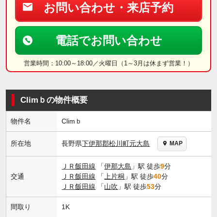
お問い合わせ・来店予約
電話でお問い合わせ
営業時間：10:00～18:00／火曜日（1～3月は休まず営業！）
Climｂの物件概要
物件名
Climｂ
長野県
下伊那郡松川町
元大島
所在地
MAP
ＪＲ飯田線
「
伊那大島
」駅 徒歩
9
分
交通
ＪＲ飯田線
「
上片桐
」駅 徒歩
40
分
ＪＲ飯田線
「
山吹
」駅 徒歩
53
分
間取り
1K