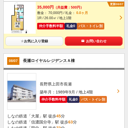
更新08/07
35,000円
（共益費：500円）
敷金： 70,000円 / 礼金：
0.0ヶ月
1R / 26.00㎡ / 地上1階
仲介手数料半額
礼金0
バス・トイレ別
★
お気に入り登録
お問い合わせ
長瀬ロイヤルレジデンスＡ棟
08/07
長野県上田市長瀬
築年月：1989年9月 / 地上4階
仲介手数料半額
礼金0
バス・トイレ別
しなの鉄道「大屋」駅 徒歩
45
分
しなの鉄道「信濃国分寺」駅 徒歩
63
分
しなの鉄道「田中」駅 徒歩
72
分