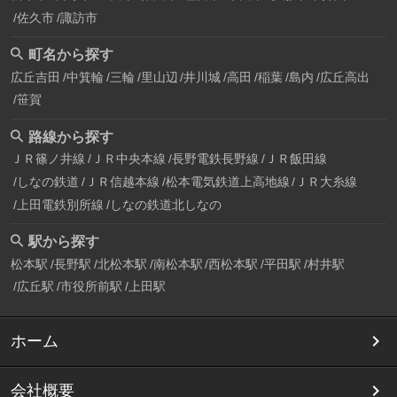
佐久市
諏訪市
町名から探す
広丘吉田
中箕輪
三輪
里山辺
井川城
高田
稲葉
島内
広丘高出
笹賀
路線から探す
ＪＲ篠ノ井線
ＪＲ中央本線
長野電鉄長野線
ＪＲ飯田線
しなの鉄道
ＪＲ信越本線
松本電気鉄道上高地線
ＪＲ大糸線
上田電鉄別所線
しなの鉄道北しなの
駅から探す
松本駅
長野駅
北松本駅
南松本駅
西松本駅
平田駅
村井駅
広丘駅
市役所前駅
上田駅
ホーム
会社概要