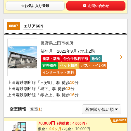
★
お気に入り登録
お問い合わせ
エリア66N
08/07
長野県上田市御所
築年月：2022年9月 / 地上2階
新築・築浅
仲介手数料半額
敷金0
管理物件
ペット相談
バス・トイレ別
インターネット無料
上田電鉄別所線「三好町」駅 徒歩
10
分
上田電鉄別所線「城下」駅 徒歩
13
分
上田電鉄別所線「赤坂上」駅 徒歩
16
分
空室情報
（空室
1
）
更新08/07
70,000円
（共益費：4,000円）
敷金：
0.0ヶ月
/ 礼金： 70,000円