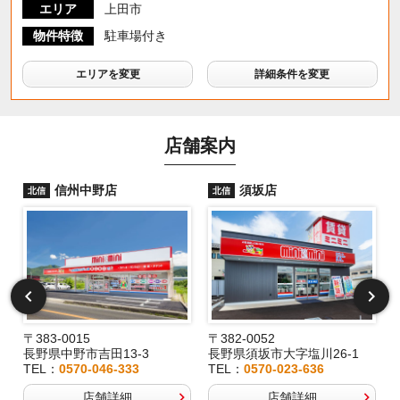
エリア
上田市
物件特徴
駐車場付き
エリアを変更
詳細条件を変更
店舗案内
信州中野店
須坂店
北信
北信
〒383-0015
〒382-0052
長野県中野市吉田13-3
長野県須坂市大字塩川26-1
TEL：
0570-046-333
TEL：
0570-023-636
店舗詳細
店舗詳細