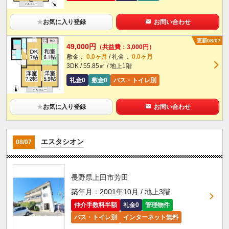
★
お気に入り登録
お問い合わせ
更新08/07
49,000円
（共益費：3,000円）
敷金：
0.0ヶ月
/ 礼金：
0.0ヶ月
3DK / 55.85㎡ / 地上1階
礼金0
敷金0
バス・トイレ別
★
お気に入り登録
お問い合わせ
エスタシオン
08/07
長野県上田市芳田
築年月：2001年10月 / 地上3階
仲介手数料半額
礼金0
管理物件
バス・トイレ別
インターネット無料