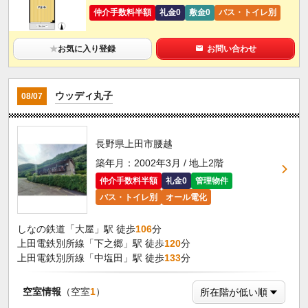
仲介手数料半額
礼金0
敷金0
バス・トイレ別
★
お気に入り登録
お問い合わせ
ウッディ丸子
08/07
長野県上田市腰越
築年月：2002年3月 / 地上2階
仲介手数料半額
礼金0
管理物件
バス・トイレ別
オール電化
しなの鉄道「大屋」駅 徒歩
106
分
上田電鉄別所線「下之郷」駅 徒歩
120
分
上田電鉄別所線「中塩田」駅 徒歩
133
分
空室情報
（空室
1
）