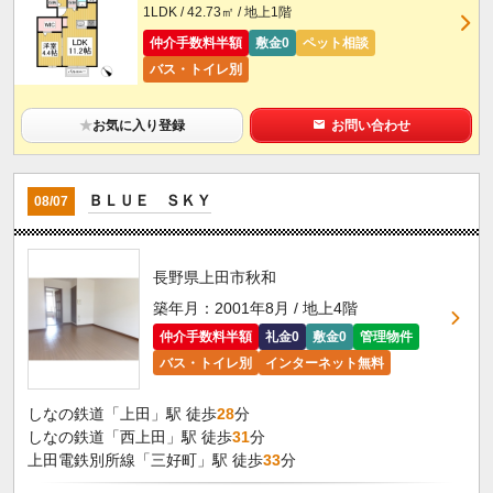
1LDK / 42.73㎡ / 地上1階
仲介手数料半額
敷金0
ペット相談
バス・トイレ別
★
お気に入り登録
お問い合わせ
ＢＬＵＥ ＳＫＹ
08/07
長野県上田市秋和
築年月：2001年8月 / 地上4階
仲介手数料半額
礼金0
敷金0
管理物件
バス・トイレ別
インターネット無料
しなの鉄道「上田」駅 徒歩
28
分
しなの鉄道「西上田」駅 徒歩
31
分
上田電鉄別所線「三好町」駅 徒歩
33
分