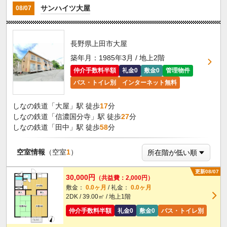
サンハイツ大屋
08/07
長野県上田市大屋
築年月：1985年3月 / 地上2階
仲介手数料半額
礼金0
敷金0
管理物件
バス・トイレ別
インターネット無料
しなの鉄道「大屋」駅 徒歩
17
分
しなの鉄道「信濃国分寺」駅 徒歩
27
分
しなの鉄道「田中」駅 徒歩
58
分
空室情報
（空室
1
）
更新08/07
30,000円
（共益費：2,000円）
敷金：
0.0ヶ月
/ 礼金：
0.0ヶ月
2DK / 39.00㎡ / 地上1階
仲介手数料半額
礼金0
敷金0
バス・トイレ別