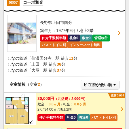
コーポ和光
08/07
長野県上田市国分
築年月：1977年9月 / 地上2階
仲介手数料半額
礼金0
敷金0
管理物件
バス・トイレ別
インターネット無料
しなの鉄道「信濃国分寺」駅 徒歩
11
分
しなの鉄道「上田」駅 徒歩
36
分
しなの鉄道「大屋」駅 徒歩
37
分
空室情報
（空室
2
）
更新08/07
30,000円
（共益費：2,000円）
敷金：
0.0ヶ月
/ 礼金：
0.0ヶ月
2K / 34.00㎡ / 地上2階
仲介手数料半額
礼金0
敷金0
バス・トイレ別