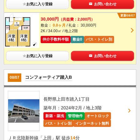
★
お気に入り登録
お問い合わせ
更新08/07
30,000円
（共益費：2,000円）
敷金：
0.0ヶ月
/ 礼金： 30,000円
2K / 34.00㎡ / 地上2階
仲介手数料半額
敷金0
バス・トイレ別
★
お気に入り登録
お問い合わせ
コンフォーティア踏入B
08/07
長野県上田市踏入1丁目
築年月：2024年2月 / 地上3階
新築・築浅
管理物件
オートロック
バス・トイレ別
インターネット無料
ＪＲ北陸新幹線「上田」駅 徒歩
14
分