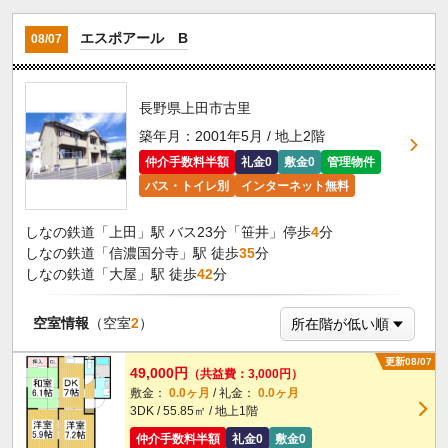
エスポアール B
08/07
長野県上田市古里
築年月：2001年5月 / 地上2階
仲介手数料半額
礼金0
敷金0
管理物件
バス・トイレ別
インターネット無料
しなの鉄道「上田」駅 バス23分「笹井」停歩
4
分
しなの鉄道「信濃国分寺」駅 徒歩
35
分
しなの鉄道「大屋」駅 徒歩
42
分
空室情報
（空室
2
）
更新08/07
49,000円
（共益費：3,000円）
敷金：
0.0ヶ月
/ 礼金：
0.0ヶ月
3DK / 55.85㎡ / 地上1階
仲介手数料半額
礼金0
敷金0