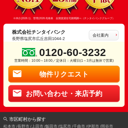
※仲介(2026.1)、管理(2026.8)発表 全国賃貸住宅新聞調べ（チンタイバンクグループ）
株式会社チンタイバンク
会社案内
長野県塩尻市広丘吉田1044-2
0120-60-3232
営業時間：10:00～18:00／定休日：火曜日(1～3月は無休で営業)
物件リクエスト
お問い合わせ・来店予約
市区町村から探す
松本市
長野市
上田市
飯田市
塩尻市
千曲市
伊那市
岡谷市