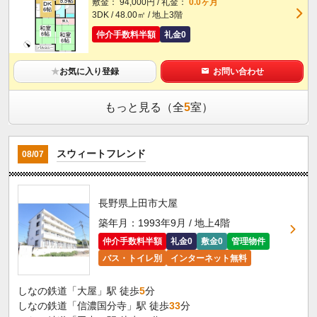
敷金： 94,000円 / 礼金：
0.0ヶ月
3DK / 48.00㎡ / 地上3階
仲介手数料半額
礼金0
★
お気に入り登録
お問い合わせ
もっと見る（全
5
室）
スウィートフレンド
08/07
長野県上田市大屋
築年月：1993年9月 / 地上4階
仲介手数料半額
礼金0
敷金0
管理物件
バス・トイレ別
インターネット無料
しなの鉄道「大屋」駅 徒歩
5
分
しなの鉄道「信濃国分寺」駅 徒歩
33
分