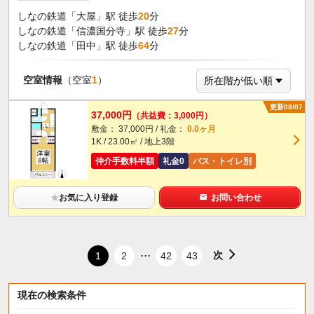
しなの鉄道「大屋」駅 徒歩
20
分
しなの鉄道「信濃国分寺」駅 徒歩
27
分
しなの鉄道「田中」駅 徒歩
64
分
空室情報
（空室
1
）
更新08/07
37,000円
（共益費：3,000円）
敷金： 37,000円 / 礼金：
0.0ヶ月
1K / 23.00㎡ / 地上3階
仲介手数料半額
礼金0
バス・トイレ別
★
お気に入り登録
お問い合わせ
...
次
1
2
42
43
現在の検索条件