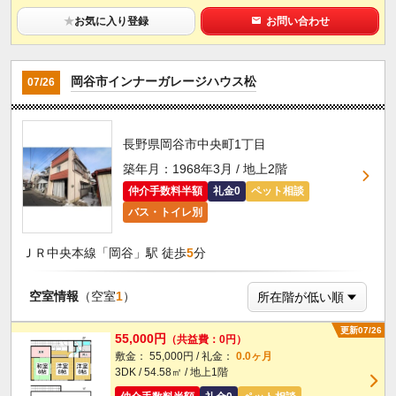
★
お気に入り登録
お問い合わせ
岡谷市インナーガレージハウス松
07/26
長野県岡谷市中央町1丁目
築年月：1968年3月 / 地上2階
仲介手数料半額
礼金0
ペット相談
バス・トイレ別
ＪＲ中央本線「岡谷」駅 徒歩
5
分
空室情報
（空室
1
）
更新07/26
55,000円
（共益費：0円）
敷金： 55,000円 / 礼金：
0.0ヶ月
3DK / 54.58㎡ / 地上1階