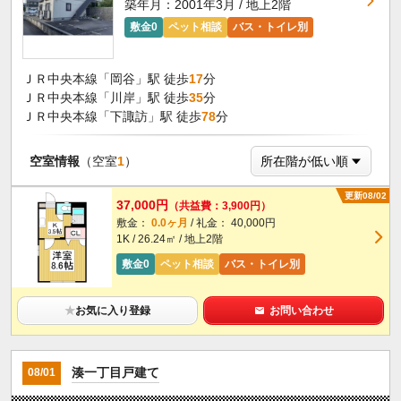
築年月：2001年3月 / 地上2階
敷金0
ペット相談
バス・トイレ別
ＪＲ中央本線「岡谷」駅 徒歩
17
分
ＪＲ中央本線「川岸」駅 徒歩
35
分
ＪＲ中央本線「下諏訪」駅 徒歩
78
分
空室情報
（空室
1
）
更新08/02
37,000円
（共益費：3,900円）
敷金：
0.0ヶ月
/ 礼金： 40,000円
1K / 26.24㎡ / 地上2階
敷金0
ペット相談
バス・トイレ別
★
お気に入り登録
お問い合わせ
湊一丁目戸建て
08/01