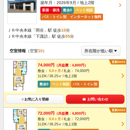
築年月：2026年9月 / 地上2階
新築・築浅
敷金0
ペット相談
バス・トイレ別
インターネット無料
ＪＲ中央本線「岡谷」駅 徒歩
10
分
ＪＲ中央本線「下諏訪」駅 徒歩
55
分
空室情報
（空室
10
）
更新08/03
74,000円
（共益費：4,800円）
敷金：
0.0ヶ月
/ 礼金： 74,000円
1LDK / 36.25㎡ / 地上1階
敷金0
ペット相談
バス・トイレ別
★
お気に入り登録
お問い合わせ
更新08/03
72,000円
（共益費：4,800円）
敷金：
0.0ヶ月
/ 礼金： 72,000円
1LDK / 36.25㎡ / 地上1階