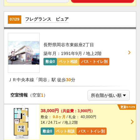
フレグランス ピュア
07/29
長野県岡谷市東銀座2丁目
築年月：1991年9月 / 地上2階
敷金0
ペット相談
バス・トイレ別
ＪＲ中央本線「岡谷」駅 徒歩
30
分
空室情報
（空室
1
）
更新07/29
38,000円
（共益費：3,900円）
敷金：
0.0ヶ月
/ 礼金： 40,000円
1K / 24.71㎡ / 地上2階
敷金0
ペット相談
バス・トイレ別