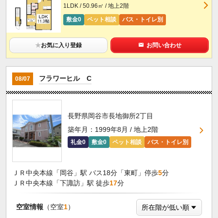
1LDK / 50.96㎡ / 地上2階
敷金0
ペット相談
バス・トイレ別
★
お気に入り登録
お問い合わせ
フラワーヒル C
08/07
長野県岡谷市長地御所2丁目
築年月：1999年8月 / 地上2階
礼金0
敷金0
ペット相談
バス・トイレ別
ＪＲ中央本線「岡谷」駅 バス18分「東町」停歩
5
分
ＪＲ中央本線「下諏訪」駅 徒歩
17
分
空室情報
（空室
1
）