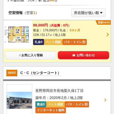
ＪＲ飯田線「川岸」駅 徒歩
86
分
空室情報
（空室
1
）
更新08/06
88,000円
（共益費：0円）
敷金： 176,000円 / 礼金：
0.0ヶ月
1DK / 52.17㎡ / 地上1階
礼金0
ペット相談
バス・トイレ別
★
お気に入り登録
お問い合わせ
C・C（センターコート）
08/05
長野県岡谷市長地梨久保1丁目
築年月：2020年2月 / 地上2階
敷金0
ペット相談
バス・トイレ別
インターネット無料