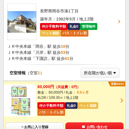
長野県岡谷市湊1丁目
築年月：1982年9月 / 地上2階
仲介手数料半額
礼金0
管理物件
ペット相談
バス・トイレ別
ＪＲ中央本線「岡谷」駅 徒歩
10
分
ＪＲ中央本線「川岸」駅 徒歩
53
分
ＪＲ中央本線「下諏訪」駅 徒歩
61
分
空室情報
（空室
1
）
更新08/01
60,000円
（共益費：0円）
敷金： 60,000円 / 礼金：
0.0ヶ月
4LDK / 109.30㎡ / 地上1階
仲介手数料半額
礼金0
ペット相談
バス・トイレ別
★
お気に入り登録
お問い合わせ