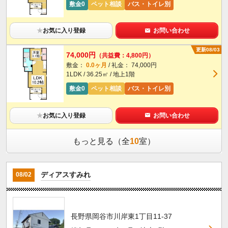
敷金0
ペット相談
バス・トイレ別
★
お気に入り登録
お問い合わせ
更新08/03
74,000円
（共益費：4,800円）
敷金：
0.0ヶ月
/ 礼金： 74,000円
1LDK / 36.25㎡ / 地上1階
敷金0
ペット相談
バス・トイレ別
★
お気に入り登録
お問い合わせ
もっと見る（全
10
室）
ディアスすみれ
08/02
長野県岡谷市川岸東1丁目11-37