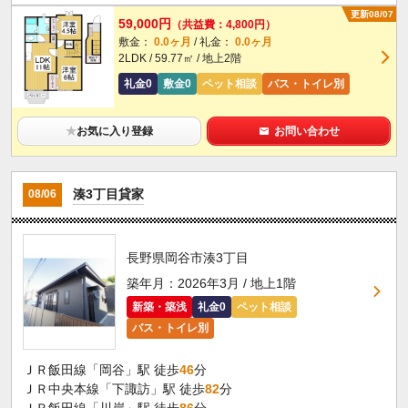
更新08/07
59,000円
（共益費：4,800円）
敷金：
0.0ヶ月
/ 礼金：
0.0ヶ月
2LDK / 59.77㎡ / 地上2階
礼金0
敷金0
ペット相談
バス・トイレ別
★
お気に入り登録
お問い合わせ
湊3丁目貸家
08/06
長野県岡谷市湊3丁目
築年月：2026年3月 / 地上1階
新築・築浅
礼金0
ペット相談
バス・トイレ別
ＪＲ飯田線「岡谷」駅 徒歩
46
分
ＪＲ中央本線「下諏訪」駅 徒歩
82
分