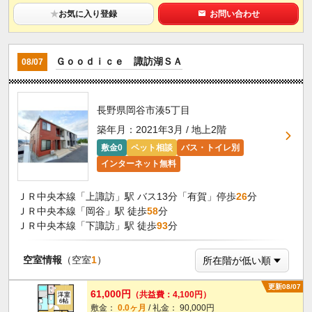
★
お気に入り登録
お問い合わせ
Ｇｏｏｄｉｃｅ 諏訪湖ＳＡ
08/07
長野県岡谷市湊5丁目
築年月：2021年3月 / 地上2階
敷金0
ペット相談
バス・トイレ別
インターネット無料
ＪＲ中央本線「上諏訪」駅 バス13分「有賀」停歩
26
分
ＪＲ中央本線「岡谷」駅 徒歩
58
分
ＪＲ中央本線「下諏訪」駅 徒歩
93
分
空室情報
（空室
1
）
更新08/07
61,000円
（共益費：4,100円）
敷金：
0.0ヶ月
/ 礼金： 90,000円