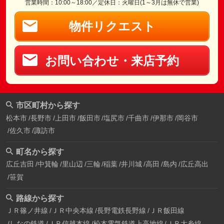
営業時間：10:00～18:00／定休日：火曜日(1～3月は無休で営業)
物件リクエスト
お問い合わせ・来店予約
市区町村から探す
松本市
長野市
上田市
飯田市
塩尻市
千曲市
伊那市
岡谷市
佐久市
諏訪市
町名から探す
広丘吉田
中箕輪
里山辺
三輪
稲葉
井川城
高田
島内
広丘高出
笹賀
路線から探す
ＪＲ篠ノ井線
ＪＲ中央本線
長野電鉄長野線
ＪＲ飯田線
しなの鉄道
ＪＲ信越本線
松本電気鉄道上高地線
ＪＲ大糸線