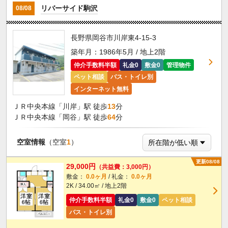
リバーサイド駒沢
08/08
長野県岡谷市川岸東4-15-3
築年月：1986年5月 / 地上2階
仲介手数料半額
礼金0
敷金0
管理物件
ペット相談
バス・トイレ別
インターネット無料
ＪＲ中央本線「川岸」駅 徒歩
13
分
ＪＲ中央本線「岡谷」駅 徒歩
64
分
空室情報
（空室
1
）
更新08/08
29,000円
（共益費：3,000円）
敷金：
0.0ヶ月
/ 礼金：
0.0ヶ月
2K / 34.00㎡ / 地上2階
仲介手数料半額
礼金0
敷金0
ペット相談
バス・トイレ別