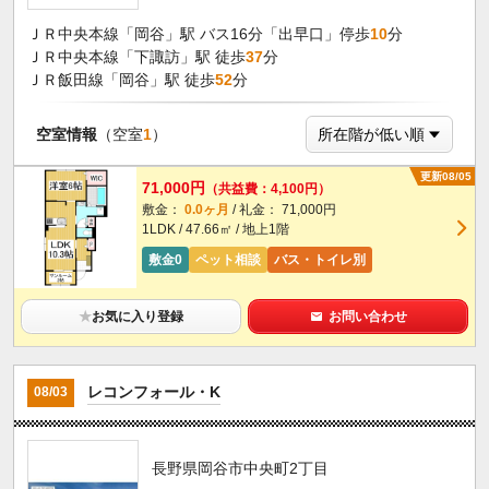
ＪＲ中央本線「岡谷」駅 バス16分「出早口」停歩
10
分
ＪＲ中央本線「下諏訪」駅 徒歩
37
分
ＪＲ飯田線「岡谷」駅 徒歩
52
分
空室情報
（空室
1
）
更新08/05
71,000円
（共益費：4,100円）
敷金：
0.0ヶ月
/ 礼金： 71,000円
1LDK / 47.66㎡ / 地上1階
敷金0
ペット相談
バス・トイレ別
★
お気に入り登録
お問い合わせ
レコンフォール・K
08/03
長野県岡谷市中央町2丁目