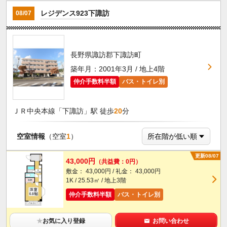
レジデンス923下諏訪
08/07
長野県諏訪郡下諏訪町
築年月：2001年3月 / 地上4階
仲介手数料半額
バス・トイレ別
ＪＲ中央本線「下諏訪」駅 徒歩
20
分
空室情報
（空室
1
）
更新08/07
43,000円
（共益費：0円）
敷金： 43,000円 / 礼金： 43,000円
1K / 25.53㎡ / 地上3階
仲介手数料半額
バス・トイレ別
★
お気に入り登録
お問い合わせ