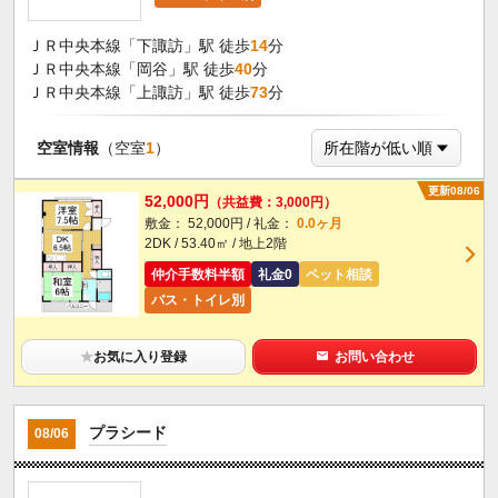
ＪＲ中央本線「下諏訪」駅 徒歩
14
分
ＪＲ中央本線「岡谷」駅 徒歩
40
分
ＪＲ中央本線「上諏訪」駅 徒歩
73
分
空室情報
（空室
1
）
更新08/06
52,000円
（共益費：3,000円）
敷金： 52,000円 / 礼金：
0.0ヶ月
2DK / 53.40㎡ / 地上2階
仲介手数料半額
礼金0
ペット相談
バス・トイレ別
★
お気に入り登録
お問い合わせ
プラシード
08/06