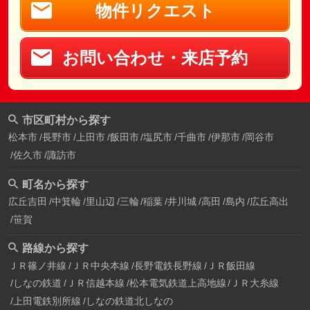
物件リクエスト
お問い合わせ・来店予約
市区町村から探す
松本市
長野市
上田市
飯田市
塩尻市
千曲市
伊那市
岡谷市
佐久市
諏訪市
町名から探す
広丘吉田
中箕輪
里山辺
三輪
稲葉
井川城
高田
島内
広丘高出
笹賀
路線から探す
ＪＲ篠ノ井線
ＪＲ中央本線
長野電鉄長野線
ＪＲ飯田線
しなの鉄道
ＪＲ信越本線
松本電気鉄道上高地線
ＪＲ大糸線
上田電鉄別所線
しなの鉄道北しなの