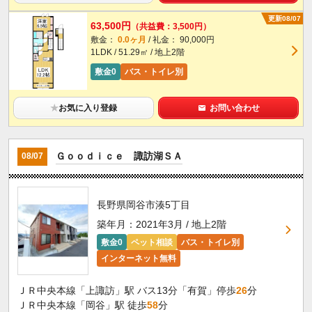
更新08/07
63,500円
（共益費：3,500円）
敷金：
0.0ヶ月
/ 礼金： 90,000円
1LDK / 51.29㎡ / 地上2階
敷金0
バス・トイレ別
★
お気に入り登録
お問い合わせ
Ｇｏｏｄｉｃｅ 諏訪湖ＳＡ
08/07
長野県岡谷市湊5丁目
築年月：2021年3月 / 地上2階
敷金0
ペット相談
バス・トイレ別
インターネット無料
ＪＲ中央本線「上諏訪」駅 バス13分「有賀」停歩
26
分
ＪＲ中央本線「岡谷」駅 徒歩
58
分