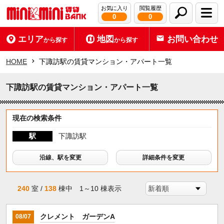
お気に入り
閲覧履歴
0
0
エリア
地図
お問い合わせ
から探す
から探す
HOME
下諏訪駅の賃貸マンション・アパート一覧
下諏訪駅の賃貸マンション・アパート一覧
現在の検索条件
駅
下諏訪駅
沿線、駅を変更
詳細条件を変更
240
室 /
138
棟中 1～10 棟表示
クレメント ガーデンA
08/07