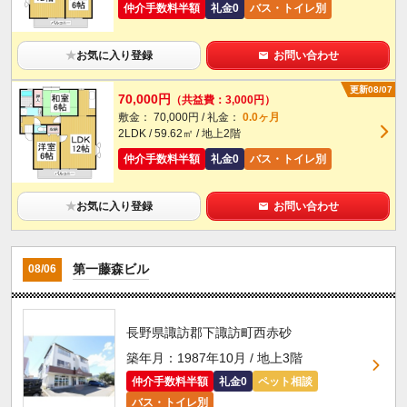
仲介手数料半額
礼金0
バス・トイレ別
★
お気に入り登録
お問い合わせ
更新08/07
70,000円
（共益費：3,000円）
敷金： 70,000円 / 礼金：
0.0ヶ月
2LDK / 59.62㎡ / 地上2階
仲介手数料半額
礼金0
バス・トイレ別
★
お気に入り登録
お問い合わせ
第一藤森ビル
08/06
長野県諏訪郡下諏訪町西赤砂
築年月：1987年10月 / 地上3階
仲介手数料半額
礼金0
ペット相談
バス・トイレ別