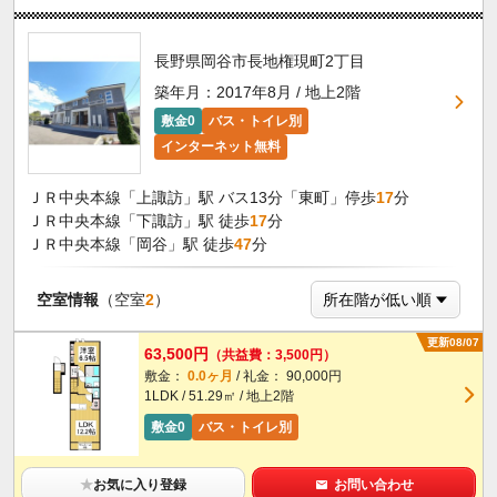
長野県岡谷市長地権現町2丁目
築年月：2017年8月 / 地上2階
敷金0
バス・トイレ別
インターネット無料
ＪＲ中央本線「上諏訪」駅 バス13分「東町」停歩
17
分
ＪＲ中央本線「下諏訪」駅 徒歩
17
分
ＪＲ中央本線「岡谷」駅 徒歩
47
分
空室情報
（空室
2
）
更新08/07
63,500円
（共益費：3,500円）
敷金：
0.0ヶ月
/ 礼金： 90,000円
1LDK / 51.29㎡ / 地上2階
敷金0
バス・トイレ別
★
お気に入り登録
お問い合わせ