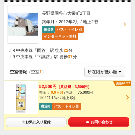
長野県岡谷市大栄町2丁目
築年月：2012年2月 / 地上2階
敷金0
バス・トイレ別
インターネット無料
ＪＲ中央本線「岡谷」駅 徒歩
22
分
ＪＲ中央本線「下諏訪」駅 徒歩
37
分
空室情報
（空室
1
）
更新08/07
52,500円
（共益費：3,500円）
敷金：
0.0ヶ月
/ 礼金： 75,000円
1K / 27.18㎡ / 地上1階
敷金0
バス・トイレ別
★
お気に入り登録
お問い合わせ