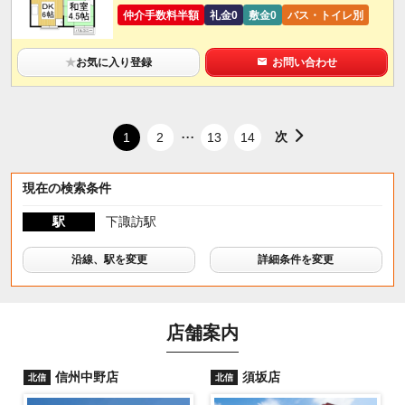
仲介手数料半額
礼金0
敷金0
バス・トイレ別
★
お気に入り登録
お問い合わせ
...
次
1
2
13
14
現在の検索条件
駅
下諏訪駅
沿線、駅を変更
詳細条件を変更
店舗案内
信州中野店
須坂店
北信
北信