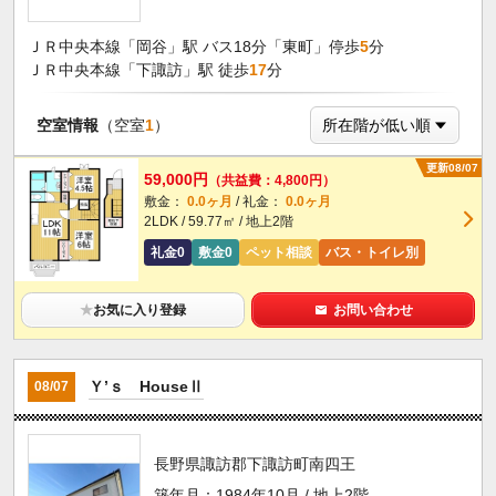
ＪＲ中央本線「岡谷」駅 バス18分「東町」停歩
5
分
ＪＲ中央本線「下諏訪」駅 徒歩
17
分
空室情報
（空室
1
）
更新08/07
59,000円
（共益費：4,800円）
敷金：
0.0ヶ月
/ 礼金：
0.0ヶ月
2LDK / 59.77㎡ / 地上2階
礼金0
敷金0
ペット相談
バス・トイレ別
★
お気に入り登録
お問い合わせ
Ｙ’ｓ HouseⅡ
08/07
長野県諏訪郡下諏訪町南四王
築年月：1984年10月 / 地上2階