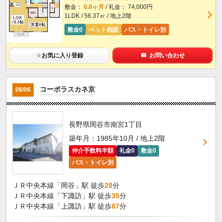
敷金：
0.0ヶ月
/ 礼金： 74,000円
1LDK / 56.37㎡ / 地上2階
敷金0
ペット相談
バス・トイレ別
★
お気に入り登録
お問い合わせ
コーポラスカネ京
08/06
長野県岡谷市南宮1丁目
築年月：1985年10月 / 地上2階
仲介手数料半額
礼金0
敷金0
バス・トイレ別
ＪＲ中央本線「岡谷」駅 徒歩
28
分
ＪＲ中央本線「下諏訪」駅 徒歩
35
分
ＪＲ中央本線「上諏訪」駅 徒歩
87
分