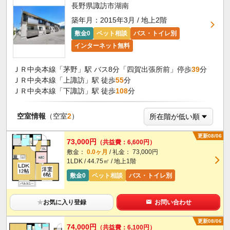
長野県諏訪市湖南
築年月：2015年3月 / 地上2階
敷金0
ペット相談
バス・トイレ別
インターネット無料
ＪＲ中央本線「茅野」駅 バス8分「四賀出張所前」停歩
39
分
ＪＲ中央本線「上諏訪」駅 徒歩
55
分
ＪＲ中央本線「下諏訪」駅 徒歩
108
分
空室情報
（空室
2
）
更新08/06
73,000円
（共益費：6,600円）
敷金：
0.0ヶ月
/ 礼金： 73,000円
1LDK / 44.75㎡ / 地上1階
敷金0
ペット相談
バス・トイレ別
★
お気に入り登録
お問い合わせ
更新08/06
74,000円
（共益費：6,100円）