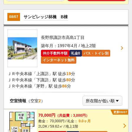
サンビレッジ林檎 B棟
08/07
長野県諏訪市高島1丁目
築年月：1997年4月 / 地上2階
仲介手数料半額
礼金0
バス・トイレ別
インターネット無料
ＪＲ中央本線「上諏訪」駅 徒歩
19
分
ＪＲ中央本線「下諏訪」駅 徒歩
80
分
ＪＲ中央本線「茅野」駅 徒歩
86
分
空室情報
（空室
2
）
更新08/07
70,000円
（共益費：3,000円）
敷金： 70,000円 / 礼金：
0.0ヶ月
2LDK / 59.62㎡ / 地上1階