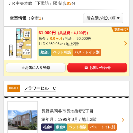
ＪＲ中央本線「下諏訪」駅 徒歩
93
分
空室情報
（空室
1
）
更新08/07
61,000円
（共益費：4,100円）
敷金：
0.0ヶ月
/ 礼金： 90,000円
1LDK / 50.96㎡ / 地上2階
敷金0
ペット相談
バス・トイレ別
★
お気に入り登録
お問い合わせ
フラワーヒル C
08/07
長野県岡谷市長地御所2丁目
築年月：1999年8月 / 地上2階
礼金0
敷金0
ペット相談
バス・トイレ別