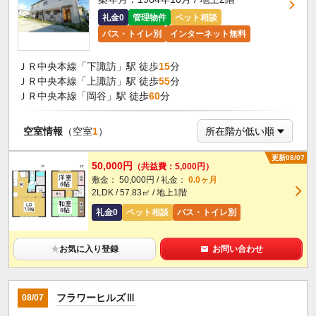
礼金0
管理物件
ペット相談
バス・トイレ別
インターネット無料
ＪＲ中央本線「下諏訪」駅 徒歩
15
分
ＪＲ中央本線「上諏訪」駅 徒歩
55
分
ＪＲ中央本線「岡谷」駅 徒歩
60
分
空室情報
（空室
1
）
更新08/07
50,000円
（共益費：5,000円）
敷金： 50,000円 / 礼金：
0.0ヶ月
2LDK / 57.83㎡ / 地上1階
礼金0
ペット相談
バス・トイレ別
★
お気に入り登録
お問い合わせ
フラワーヒルズⅢ
08/07