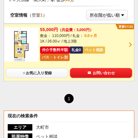
空室情報
（空室
1
）
更新07/26
55,000円
（共益費：3,000円）
敷金： 110,000円 / 礼金：
0.0ヶ月
1K / 26.00㎡ / 地上3階
仲介手数料半額
礼金0
ペット相談
バス・トイレ別
★
お気に入り登録
お問い合わせ
1
現在の検索条件
エリア
大町市
部屋特徴
ペット相談