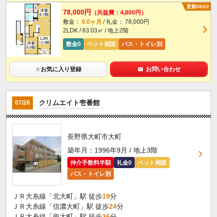
更新08/02
78,000円
（共益費：4,800円）
敷金：
0.0ヶ月
/ 礼金： 78,000円
2LDK / 63.03㎡ / 地上2階
敷金0
ペット相談
バス・トイレ別
★
お気に入り登録
お問い合わせ
クリムエイト壱番館
07/26
長野県大町市大町
築年月：1996年9月 / 地上3階
仲介手数料半額
礼金0
ペット相談
バス・トイレ別
ＪＲ大糸線「北大町」駅 徒歩
19
分
ＪＲ大糸線「信濃大町」駅 徒歩
24
分
ＪＲ大糸線「南大町」駅 徒歩
36
分