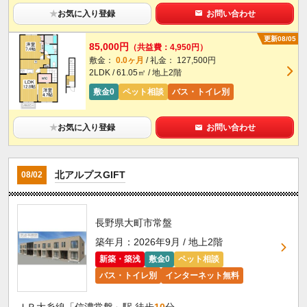
★
お気に入り登録
お問い合わせ
更新08/05
85,000円
（共益費：4,950円）
敷金：
0.0ヶ月
/ 礼金： 127,500円
2LDK / 61.05㎡ / 地上2階
敷金0
ペット相談
バス・トイレ別
★
お気に入り登録
お問い合わせ
北アルプスGIFT
08/02
長野県大町市常盤
築年月：2026年9月 / 地上2階
新築・築浅
敷金0
ペット相談
バス・トイレ別
インターネット無料