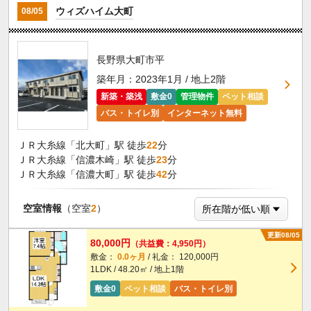
ウィズハイム大町
08/05
長野県大町市平
築年月：2023年1月 / 地上2階
新築・築浅
敷金0
管理物件
ペット相談
バス・トイレ別
インターネット無料
ＪＲ大糸線「北大町」駅 徒歩
22
分
ＪＲ大糸線「信濃木崎」駅 徒歩
23
分
ＪＲ大糸線「信濃大町」駅 徒歩
42
分
空室情報
（空室
2
）
更新08/05
80,000円
（共益費：4,950円）
敷金：
0.0ヶ月
/ 礼金： 120,000円
1LDK / 48.20㎡ / 地上1階
敷金0
ペット相談
バス・トイレ別