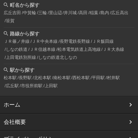
町名から探す
広丘吉田
中箕輪
三輪
里山辺
井川城
高田
稲葉
島内
広丘高出
笹賀
路線から探す
ＪＲ篠ノ井線
ＪＲ中央本線
長野電鉄長野線
ＪＲ飯田線
しなの鉄道
ＪＲ信越本線
松本電気鉄道上高地線
ＪＲ大糸線
上田電鉄別所線
しなの鉄道北しなの
駅から探す
松本駅
長野駅
北松本駅
南松本駅
西松本駅
平田駅
村井駅
広丘駅
市役所前駅
上田駅
ホーム
会社概要