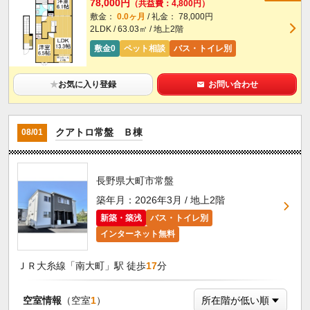
78,000円
（共益費：4,800円）
敷金：
0.0ヶ月
/ 礼金： 78,000円
2LDK / 63.03㎡ / 地上2階
敷金0
ペット相談
バス・トイレ別
★
お気に入り登録
お問い合わせ
クアトロ常盤 Ｂ棟
08/01
長野県大町市常盤
築年月：2026年3月 / 地上2階
新築・築浅
バス・トイレ別
インターネット無料
ＪＲ大糸線「南大町」駅 徒歩
17
分
空室情報
（空室
1
）