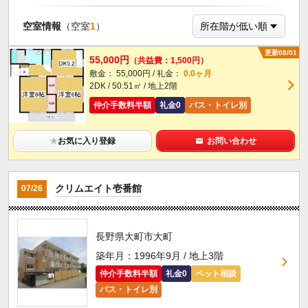
空室情報
（空室
1
）
更新08/01
55,000円
（共益費：1,500円）
敷金： 55,000円 / 礼金：
0.0ヶ月
2DK / 50.51㎡ / 地上2階
仲介手数料半額
礼金0
バス・トイレ別
★
お気に入り登録
お問い合わせ
クリムエイト壱番館
07/26
長野県大町市大町
築年月：1996年9月 / 地上3階
仲介手数料半額
礼金0
ペット相談
バス・トイレ別