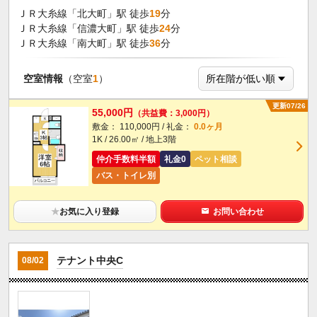
ＪＲ大糸線「北大町」駅 徒歩
19
分
ＪＲ大糸線「信濃大町」駅 徒歩
24
分
ＪＲ大糸線「南大町」駅 徒歩
36
分
空室情報
（空室
1
）
更新07/26
55,000円
（共益費：3,000円）
敷金： 110,000円 / 礼金：
0.0ヶ月
1K / 26.00㎡ / 地上3階
仲介手数料半額
礼金0
ペット相談
バス・トイレ別
★
お気に入り登録
お問い合わせ
テナント中央C
08/02