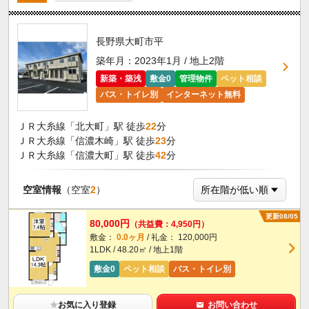
長野県大町市平
築年月：2023年1月 / 地上2階
新築・築浅
敷金0
管理物件
ペット相談
バス・トイレ別
インターネット無料
ＪＲ大糸線「北大町」駅 徒歩
22
分
ＪＲ大糸線「信濃木崎」駅 徒歩
23
分
ＪＲ大糸線「信濃大町」駅 徒歩
42
分
空室情報
（空室
2
）
更新08/05
80,000円
（共益費：4,950円）
敷金：
0.0ヶ月
/ 礼金： 120,000円
1LDK / 48.20㎡ / 地上1階
敷金0
ペット相談
バス・トイレ別
★
お気に入り登録
お問い合わせ