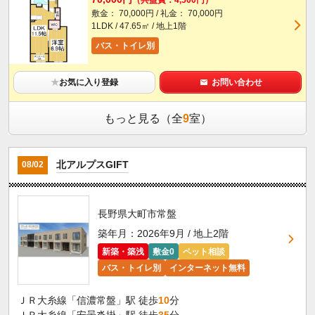
（共益費：4,500円）
敷金： 70,000円 / 礼金： 70,000円
1LDK / 47.65㎡ / 地上1階
バス・トイレ別
★
お気に入り登録
お問い合わせ
もっと見る（全
9
室）
北アルプスGIFT
08/02
長野県大町市常盤
築年月：2026年9月 / 地上2階
新築・築浅
敷金0
ペット相談
バス・トイレ別
インターネット無料
ＪＲ大糸線「信濃常盤」駅 徒歩
10
分