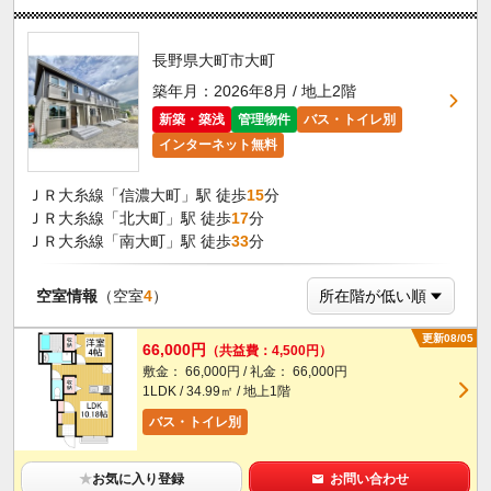
長野県大町市大町
築年月：2026年8月 / 地上2階
新築・築浅
管理物件
バス・トイレ別
インターネット無料
ＪＲ大糸線「信濃大町」駅 徒歩
15
分
ＪＲ大糸線「北大町」駅 徒歩
17
分
ＪＲ大糸線「南大町」駅 徒歩
33
分
空室情報
（空室
4
）
更新08/05
66,000円
（共益費：4,500円）
敷金： 66,000円 / 礼金： 66,000円
1LDK / 34.99㎡ / 地上1階
バス・トイレ別
★
お気に入り登録
お問い合わせ