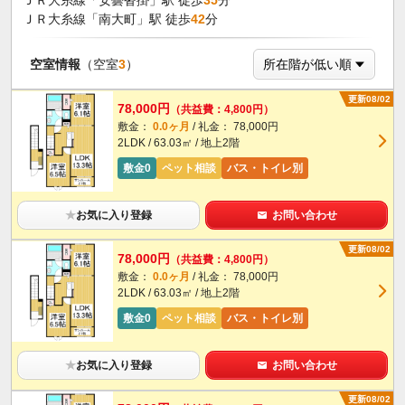
ＪＲ大糸線「安曇沓掛」駅 徒歩
35
分
ＪＲ大糸線「南大町」駅 徒歩
42
分
空室情報
（空室
3
）
更新08/02
78,000円
（共益費：4,800円）
敷金：
0.0ヶ月
/ 礼金： 78,000円
2LDK / 63.03㎡ / 地上2階
敷金0
ペット相談
バス・トイレ別
★
お気に入り登録
お問い合わせ
更新08/02
78,000円
（共益費：4,800円）
敷金：
0.0ヶ月
/ 礼金： 78,000円
2LDK / 63.03㎡ / 地上2階
敷金0
ペット相談
バス・トイレ別
★
お気に入り登録
お問い合わせ
更新08/02