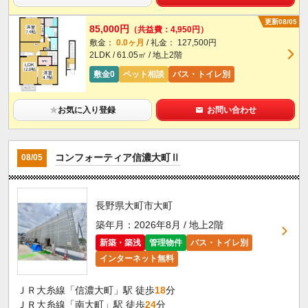
更新08/05
85,000円
（共益費：4,950円）
敷金：
0.0ヶ月
/ 礼金： 127,500円
2LDK / 61.05㎡ / 地上2階
敷金0
ペット相談
バス・トイレ別
★
お気に入り登録
お問い合わせ
コンフォーティア信濃大町Ⅱ
08/05
長野県大町市大町
築年月：2026年8月 / 地上2階
新築・築浅
管理物件
バス・トイレ別
インターネット無料
ＪＲ大糸線「信濃大町」駅 徒歩
18
分
ＪＲ大糸線「南大町」駅 徒歩
24
分