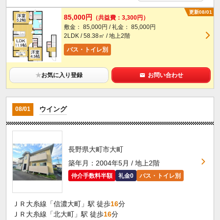
更新08/01
85,000円
（共益費：3,300円）
敷金： 85,000円 / 礼金： 85,000円
2LDK / 58.38㎡ / 地上2階
バス・トイレ別
★
お気に入り登録
お問い合わせ
ウイング
08/01
長野県大町市大町
築年月：2004年5月 / 地上2階
仲介手数料半額
礼金0
バス・トイレ別
ＪＲ大糸線「信濃大町」駅 徒歩
16
分
ＪＲ大糸線「北大町」駅 徒歩
16
分