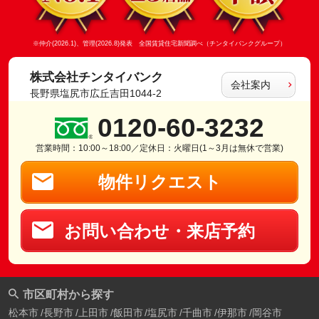
※仲介(2026.1)、管理(2026.8)発表 全国賃貸住宅新聞調べ（チンタイバンクグループ）
株式会社チンタイバンク
会社案内
長野県塩尻市広丘吉田1044-2
0120-60-3232
営業時間：10:00～18:00／定休日：火曜日(1～3月は無休で営業)
物件リクエスト
お問い合わせ・来店予約
市区町村から探す
松本市
長野市
上田市
飯田市
塩尻市
千曲市
伊那市
岡谷市