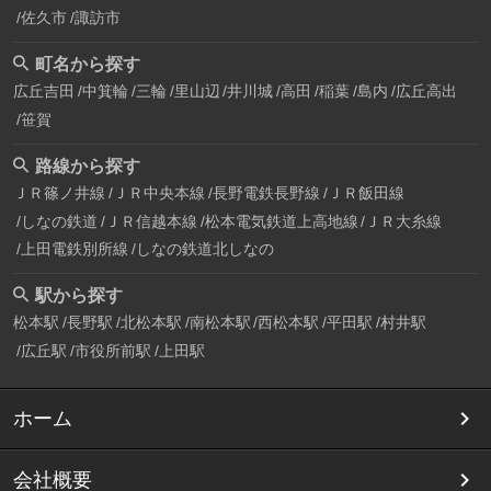
佐久市
諏訪市
町名から探す
広丘吉田
中箕輪
三輪
里山辺
井川城
高田
稲葉
島内
広丘高出
笹賀
路線から探す
ＪＲ篠ノ井線
ＪＲ中央本線
長野電鉄長野線
ＪＲ飯田線
しなの鉄道
ＪＲ信越本線
松本電気鉄道上高地線
ＪＲ大糸線
上田電鉄別所線
しなの鉄道北しなの
駅から探す
松本駅
長野駅
北松本駅
南松本駅
西松本駅
平田駅
村井駅
広丘駅
市役所前駅
上田駅
ホーム
会社概要