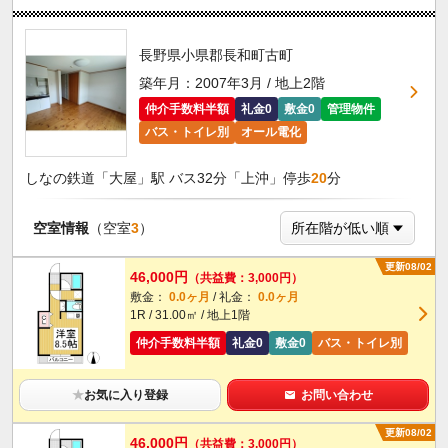
長野県小県郡長和町古町
築年月：2007年3月 / 地上2階
仲介手数料半額
礼金0
敷金0
管理物件
バス・トイレ別
オール電化
しなの鉄道「大屋」駅 バス32分「上沖」停歩
20
分
空室情報
（空室
3
）
更新08/02
46,000円
（共益費：3,000円）
敷金：
0.0ヶ月
/ 礼金：
0.0ヶ月
1R / 31.00㎡ / 地上1階
仲介手数料半額
礼金0
敷金0
バス・トイレ別
★
お気に入り登録
お問い合わせ
更新08/02
46,000円
（共益費：3,000円）