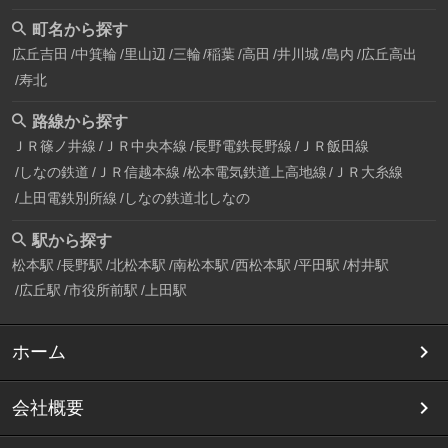
町名から探す
広丘吉田
中箕輪
里山辺
三輪
稲葉
高田
井川城
島内
広丘高出
寿北
路線から探す
ＪＲ篠ノ井線
ＪＲ中央本線
長野電鉄長野線
ＪＲ飯田線
しなの鉄道
ＪＲ信越本線
松本電気鉄道上高地線
ＪＲ大糸線
上田電鉄別所線
しなの鉄道北しなの
駅から探す
松本駅
長野駅
北松本駅
南松本駅
西松本駅
平田駅
村井駅
広丘駅
市役所前駅
上田駅
ホーム
会社概要