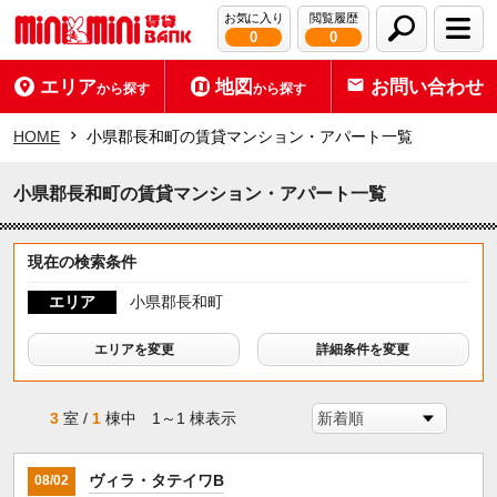
お気に入り
閲覧履歴
0
0
エリア
地図
お問い合わせ
から探す
から探す
HOME
小県郡長和町の賃貸マンション・アパート一覧
小県郡長和町の賃貸マンション・アパート一覧
現在の検索条件
エリア
小県郡長和町
エリアを変更
詳細条件を変更
3
室 /
1
棟中 1～1 棟表示
ヴィラ・タテイワB
08/02