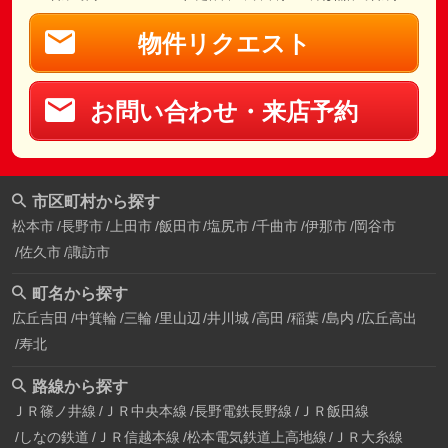
物件リクエスト
お問い合わせ・来店予約
市区町村から探す
松本市
長野市
上田市
飯田市
塩尻市
千曲市
伊那市
岡谷市
佐久市
諏訪市
町名から探す
広丘吉田
中箕輪
三輪
里山辺
井川城
高田
稲葉
島内
広丘高出
寿北
路線から探す
ＪＲ篠ノ井線
ＪＲ中央本線
長野電鉄長野線
ＪＲ飯田線
しなの鉄道
ＪＲ信越本線
松本電気鉄道上高地線
ＪＲ大糸線