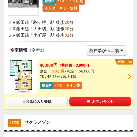
敷金0
バス・トイレ別
インターネット無料
ＪＲ飯田線「駒ケ根」駅 徒歩
20
分
ＪＲ飯田線「大田切」駅 徒歩
20
分
ＪＲ飯田線「小町屋」駅 徒歩
31
分
空室情報
（空室
1
）
更新08/05
48,000円
（共益費：3,900円）
敷金：
0.0ヶ月
/ 礼金： 50,000円
2K / 42.48㎡ / 地上1階
敷金0
バス・トイレ別
★
お気に入り登録
お問い合わせ
サクラメゾン
08/03