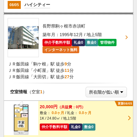
ハイシティー
08/05
長野県駒ヶ根市赤須町
築年月：1995年12月 / 地上5階
仲介手数料半額
礼金0
敷金0
管理物件
インターネット無料
ＪＲ飯田線「駒ケ根」駅 徒歩
9
分
ＪＲ飯田線「小町屋」駅 徒歩
11
分
ＪＲ飯田線「大田切」駅 徒歩
27
分
空室情報
（空室
1
）
更新08/05
20,000円
（共益費：0円）
敷金：
0.0ヶ月
/ 礼金：
0.0ヶ月
1K / 24.80㎡ / 地上5階
仲介手数料半額
礼金0
敷金0