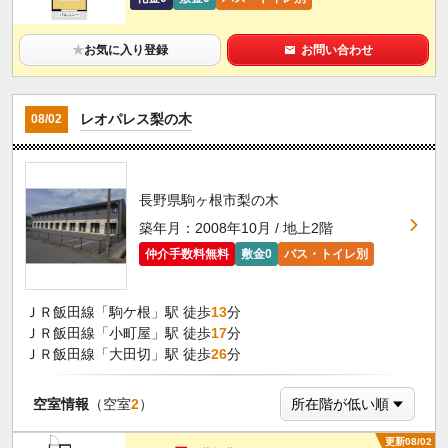
★
お気に入り登録
お問い合わせ
レオパレス梨の木
08/02
長野県駒ヶ根市梨の木
築年月：2008年10月 / 地上2階
仲介手数料無料
敷金0
バス・トイレ別
ＪＲ飯田線「駒ケ根」駅 徒歩
13
分
ＪＲ飯田線「小町屋」駅 徒歩
17
分
ＪＲ飯田線「大田切」駅 徒歩
26
分
空室情報
（空室
2
）
更新08/02