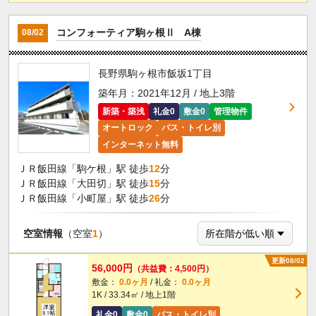
コンフォーティア駒ヶ根Ⅱ A棟
08/02
長野県駒ヶ根市飯坂1丁目
築年月：2021年12月 / 地上3階
新築・築浅
礼金0
敷金0
管理物件
オートロック
バス・トイレ別
インターネット無料
ＪＲ飯田線「駒ケ根」駅 徒歩
12
分
ＪＲ飯田線「大田切」駅 徒歩
15
分
ＪＲ飯田線「小町屋」駅 徒歩
26
分
空室情報
（空室
1
）
更新08/02
56,000円
（共益費：4,500円）
敷金：
0.0ヶ月
/ 礼金：
0.0ヶ月
1K / 33.34㎡ / 地上1階
礼金0
敷金0
バス・トイレ別