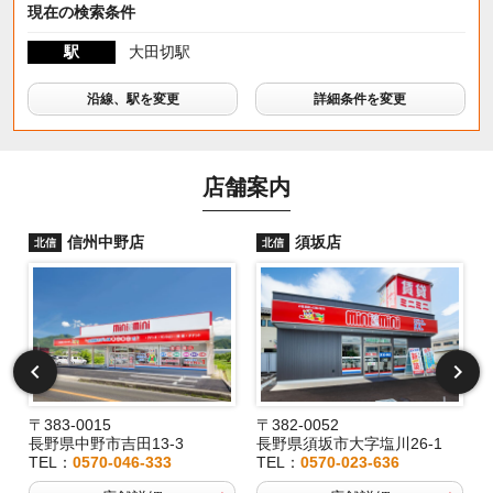
現在の検索条件
駅
大田切駅
沿線、駅を変更
詳細条件を変更
店舗案内
信州中野店
須坂店
北信
北信
〒383-0015
〒382-0052
長野県中野市吉田13-3
長野県須坂市大字塩川26-1
TEL：
0570-046-333
TEL：
0570-023-636