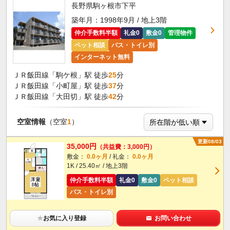
長野県駒ヶ根市下平
築年月：1998年9月 / 地上3階
仲介手数料半額
礼金0
敷金0
管理物件
ペット相談
バス・トイレ別
インターネット無料
ＪＲ飯田線「駒ケ根」駅 徒歩
25
分
ＪＲ飯田線「小町屋」駅 徒歩
37
分
ＪＲ飯田線「大田切」駅 徒歩
42
分
空室情報
（空室
1
）
更新08/03
35,000円
（共益費：3,000円）
敷金：
0.0ヶ月
/ 礼金：
0.0ヶ月
1K / 25.40㎡ / 地上3階
仲介手数料半額
礼金0
敷金0
ペット相談
バス・トイレ別
★
お気に入り登録
お問い合わせ