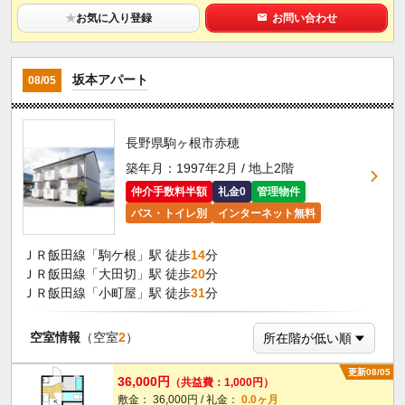
★
お気に入り登録
お問い合わせ
坂本アパート
08/05
長野県駒ヶ根市赤穂
築年月：1997年2月 / 地上2階
仲介手数料半額
礼金0
管理物件
バス・トイレ別
インターネット無料
ＪＲ飯田線「駒ケ根」駅 徒歩
14
分
ＪＲ飯田線「大田切」駅 徒歩
20
分
ＪＲ飯田線「小町屋」駅 徒歩
31
分
空室情報
（空室
2
）
更新08/05
36,000円
（共益費：1,000円）
敷金： 36,000円 / 礼金：
0.0ヶ月