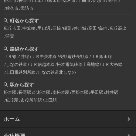
松本市
長野市
上田市
飯田市
塩尻市
千曲市
伊那市
岡谷市
佐久市
諏訪市
町名から探す
広丘吉田
中箕輪
里山辺
三輪
稲葉
井川城
高田
島内
広丘高出
笹賀
路線から探す
ＪＲ篠ノ井線
ＪＲ中央本線
長野電鉄長野線
ＪＲ飯田線
しなの鉄道
ＪＲ信越本線
松本電気鉄道上高地線
ＪＲ大糸線
上田電鉄別所線
しなの鉄道北しなの
駅から探す
松本駅
長野駅
北松本駅
南松本駅
西松本駅
平田駅
村井駅
広丘駅
市役所前駅
上田駅
ホーム
会社概要