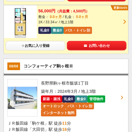
更新08/05
56,000円
（共益費：4,500円）
敷金：
0.0ヶ月
/ 礼金：
0.0ヶ月
1K / 33.34㎡ / 地上1階
礼金0
敷金0
バス・トイレ別
★
お気に入り登録
お問い合わせ
コンフォーティア駒ヶ根Ⅲ
08/08
長野県駒ヶ根市飯坂1丁目
築年月：2024年3月 / 地上3階
新築・築浅
礼金0
敷金0
管理物件
オートロック
バス・トイレ別
インターネット無料
ＪＲ飯田線「駒ケ根」駅 徒歩
11
分
ＪＲ飯田線「大田切」駅 徒歩
16
分