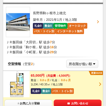
長野県駒ヶ根市上穂北
築年月：2021年1月 / 地上3階
礼金0
敷金0
管理物件
オートロック
バス・トイレ別
インターネット無料
ＪＲ飯田線「大田切」駅 徒歩
7
分
ＪＲ飯田線「駒ケ根」駅 徒歩
16
分
ＪＲ飯田線「小町屋」駅 徒歩
29
分
空室情報
（空室
2
）
更新08/08
65,000円
（共益費：4,500円）
敷金：
0.0ヶ月
/ 礼金：
0.0ヶ月
1LDK / 40.35㎡ / 地上1階
礼金0
敷金0
バス・トイレ別
★
お気に入り登録
お問い合わせ