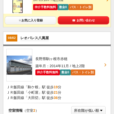
仲介手数料無料
敷金0
バス・トイレ別
★
お気に入り登録
お問い合わせ
レオパレス八萬屋
08/02
長野県駒ヶ根市赤穂
築年月：2014年11月 / 地上2階
仲介手数料無料
敷金0
バス・トイレ別
ＪＲ飯田線「駒ケ根」駅 徒歩
19
分
ＪＲ飯田線「小町屋」駅 徒歩
21
分
ＪＲ飯田線「大田切」駅 徒歩
36
分
空室情報
（空室
2
）