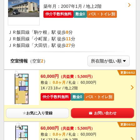
築年月：2007年1月 / 地上2階
仲介手数料無料
敷金0
バス・トイレ別
ＪＲ飯田線「駒ケ根」駅 徒歩
8
分
ＪＲ飯田線「小町屋」駅 徒歩
11
分
ＪＲ飯田線「大田切」駅 徒歩
27
分
空室情報
（空室
2
）
更新08/02
60,000円
（共益費：5,500円）
敷金：
0.0ヶ月
/ 礼金： 60,000円
1K / 23.18㎡ / 地上2階
仲介手数料無料
敷金0
バス・トイレ別
★
お気に入り登録
お問い合わせ
更新08/02
60,000円
（共益費：5,500円）
敷金：
0.0ヶ月
/ 礼金： 60,000円
1K / 23.18㎡ / 地上2階