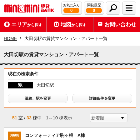
お気に入り
閲覧履歴
0
0
エリア
地図
お問い合わせ
から探す
から探す
HOME
大田切駅の賃貸マンション・アパート一覧
大田切駅の賃貸マンション・アパート一覧
現在の検索条件
駅
大田切駅
沿線、駅を変更
詳細条件を変更
51
室 /
33
棟中 1～10 棟表示
コンフォーティア駒ヶ根 A棟
08/08