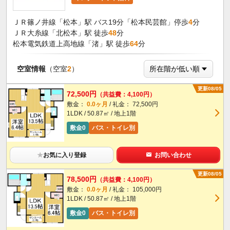
ＪＲ篠ノ井線「松本」駅 バス19分「松本民芸館」停歩
4
分
ＪＲ大糸線「北松本」駅 徒歩
48
分
松本電気鉄道上高地線「渚」駅 徒歩
64
分
空室情報
（空室
2
）
更新08/05
72,500円
（共益費：4,100円）
敷金：
0.0ヶ月
/ 礼金： 72,500円
1LDK / 50.87㎡ / 地上1階
敷金0
バス・トイレ別
★
お気に入り登録
お問い合わせ
更新08/05
78,500円
（共益費：4,100円）
敷金：
0.0ヶ月
/ 礼金： 105,000円
1LDK / 50.87㎡ / 地上1階
敷金0
バス・トイレ別