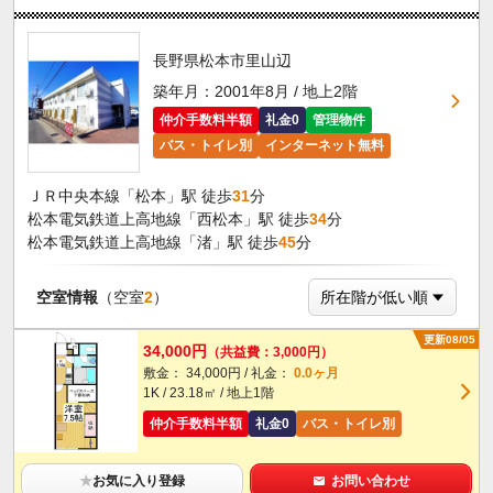
長野県松本市里山辺
築年月：2001年8月 / 地上2階
仲介手数料半額
礼金0
管理物件
バス・トイレ別
インターネット無料
ＪＲ中央本線「松本」駅 徒歩
31
分
松本電気鉄道上高地線「西松本」駅 徒歩
34
分
松本電気鉄道上高地線「渚」駅 徒歩
45
分
空室情報
（空室
2
）
更新08/05
34,000円
（共益費：3,000円）
敷金： 34,000円 / 礼金：
0.0ヶ月
1K / 23.18㎡ / 地上1階
仲介手数料半額
礼金0
バス・トイレ別
★
お気に入り登録
お問い合わせ