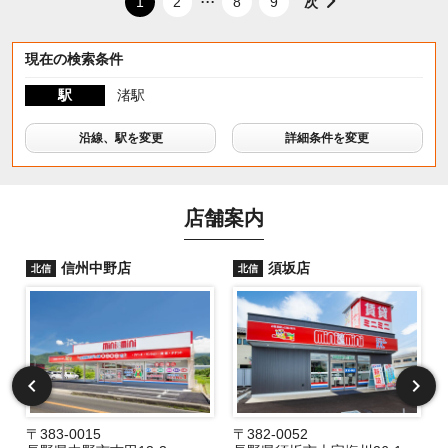
次
1
2
8
9
現在の検索条件
駅
渚駅
沿線、駅を変更
詳細条件を変更
店舗案内
信州中野店
須坂店
北信
北信
〒383-0015
〒382-0052