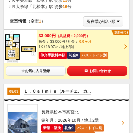
ＪＲ中央本線「松本」駅 徒歩
15
分
ＪＲ大糸線「北松本」駅 徒歩
16
分
空室情報
（空室
1
）
更新08/03
33,000円
（共益費：2,000円）
敷金： 33,000円 / 礼金：
0.0ヶ月
1K / 18.97㎡ / 地上2階
仲介手数料半額
礼金0
バス・トイレ別
★
お気に入り登録
お問い合わせ
Ｌ．Ｃａｌｍｉａ（ルーチェ. カ...
08/03
長野県松本市高宮北
築年月：2026年10月 / 地上2階
新築・築浅
礼金0
バス・トイレ別