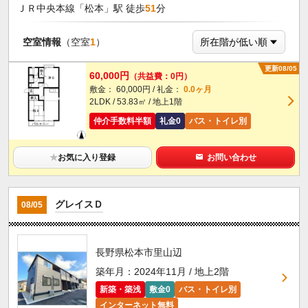
ＪＲ中央本線「松本」駅 徒歩
51
分
空室情報
（空室
1
）
更新08/05
60,000円
（共益費：0円）
敷金： 60,000円 / 礼金：
0.0ヶ月
2LDK / 53.83㎡ / 地上1階
仲介手数料半額
礼金0
バス・トイレ別
★
お気に入り登録
お問い合わせ
グレイスＤ
08/05
長野県松本市里山辺
築年月：2024年11月 / 地上2階
新築・築浅
敷金0
バス・トイレ別
インターネット無料