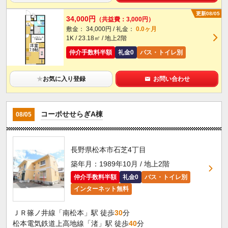
更新08/05
34,000円
（共益費：3,000円）
敷金： 34,000円 / 礼金：
0.0ヶ月
1K / 23.18㎡ / 地上2階
仲介手数料半額
礼金0
バス・トイレ別
★
お気に入り登録
お問い合わせ
コーポせせらぎA棟
08/05
長野県松本市石芝4丁目
築年月：1989年10月 / 地上2階
仲介手数料半額
礼金0
バス・トイレ別
インターネット無料
ＪＲ篠ノ井線「南松本」駅 徒歩
30
分
松本電気鉄道上高地線「渚」駅 徒歩
40
分