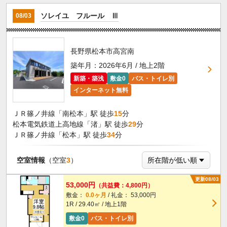
ソレイユ フルール Ⅲ
08/03
長野県松本市高宮南
築年月：2026年6月 / 地上2階
新築・築浅
敷金0
バス・トイレ別
インターネット無料
ＪＲ篠ノ井線「南松本」駅 徒歩
15
分
松本電気鉄道上高地線「渚」駅 徒歩
29
分
ＪＲ篠ノ井線「松本」駅 徒歩
34
分
空室情報
（空室
3
）
更新08/03
53,000円
（共益費：4,800円）
敷金：
0.0ヶ月
/ 礼金： 53,000円
1R / 29.40㎡ / 地上1階
敷金0
バス・トイレ別