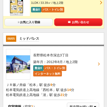
1LDK / 33.39㎡ / 地上2階
敷金0
バス・トイレ別
★
お気に入り登録
お問い合わせ
ミッドパレス
08/05
長野県松本市深志3丁目
築年月：2012年8月 / 地上2階
敷金0
バス・トイレ別
インターネット無料
ＪＲ篠ノ井線「松本」駅 徒歩
9
分
松本電気鉄道上高地線「西松本」駅 徒歩
14
分
松本電気鉄道上高地線「渚」駅 徒歩
21
分
空室情報
（空室
1
）