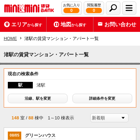
お気に入り
閲覧履歴
0
0
エリア
地図
お問い合わせ
から探す
から探す
HOME
渚駅の賃貸マンション・アパート一覧
渚駅の賃貸マンション・アパート一覧
現在の検索条件
駅
渚駅
沿線、駅を変更
詳細条件を変更
148
室 /
88
棟中 1～10 棟表示
グリーンハウス
08/05