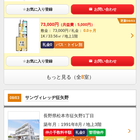
★
お気に入り登録
お問い合わせ
更新08/03
73,000円
（共益費：5,000円）
敷金： 73,000円 / 礼金：
0.0ヶ月
1K / 33.56㎡ / 地上1階
礼金0
バス・トイレ別
★
お気に入り登録
お問い合わせ
もっと見る（全
8
室）
サンヴィレッヂ征矢野
08/03
長野県松本市征矢野1丁目
築年月：1991年8月 / 地上3階
仲介手数料半額
礼金0
管理物件
ペット相談
バス・トイレ別