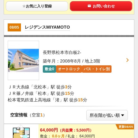
★
お気に入り登録
お問い合わせ
レジデンスMIYAMOTO
08/05
長野県松本市白板2-
築年月：2008年8月 / 地上3階
敷金0
オートロック
バス・トイレ別
ＪＲ大糸線「北松本」駅 徒歩
3
分
ＪＲ篠ノ井線「松本」駅 徒歩
15
分
松本電気鉄道上高地線「渚」駅 徒歩
15
分
空室情報
（空室
1
）
更新08/05
64,000円
（共益費：5,500円）
敷金：
0.0ヶ月
/ 礼金： 64,000円