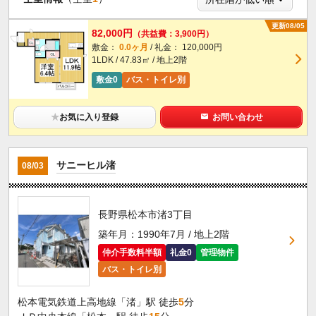
更新08/05
82,000円
（共益費：3,900円）
敷金：
0.0ヶ月
/ 礼金： 120,000円
1LDK / 47.83㎡ / 地上2階
敷金0
バス・トイレ別
★
お気に入り登録
お問い合わせ
サニーヒル渚
08/03
長野県松本市渚3丁目
築年月：1990年7月 / 地上2階
仲介手数料半額
礼金0
管理物件
バス・トイレ別
松本電気鉄道上高地線「渚」駅 徒歩
5
分