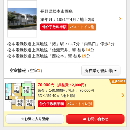
長野県松本市両島
築年月：1991年4月 / 地上2階
仲介手数料半額
バス・トイレ別
松本電気鉄道上高地線「渚」駅 バス7分「両島口」停歩
2
分
松本電気鉄道上高地線「信濃荒井」駅 徒歩
14
分
松本電気鉄道上高地線「西松本」駅 徒歩
15
分
空室情報
（空室
1
）
更新08/03
70,000円
（共益費：2,000円）
敷金： 140,000円 / 礼金： 70,000円
3DK / 59.40㎡ / 地上1階
仲介手数料半額
バス・トイレ別
★
お気に入り登録
お問い合わせ