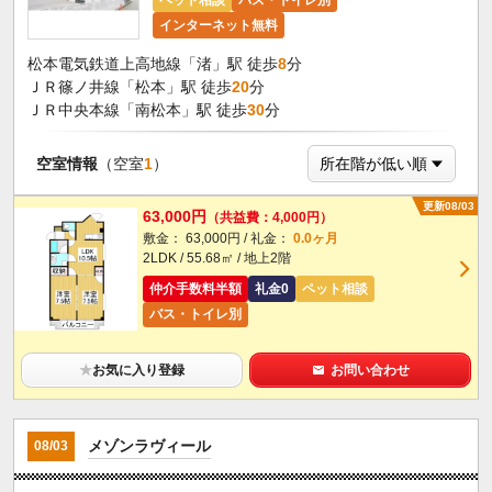
インターネット無料
松本電気鉄道上高地線「渚」駅 徒歩
8
分
ＪＲ篠ノ井線「松本」駅 徒歩
20
分
ＪＲ中央本線「南松本」駅 徒歩
30
分
空室情報
（空室
1
）
更新08/03
63,000円
（共益費：4,000円）
敷金： 63,000円 / 礼金：
0.0ヶ月
2LDK / 55.68㎡ / 地上2階
仲介手数料半額
礼金0
ペット相談
バス・トイレ別
★
お気に入り登録
お問い合わせ
メゾンラヴィール
08/03