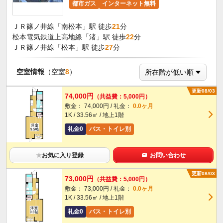
都市ガス
インターネット無料
ＪＲ篠ノ井線「南松本」駅 徒歩
21
分
松本電気鉄道上高地線「渚」駅 徒歩
22
分
ＪＲ篠ノ井線「松本」駅 徒歩
27
分
空室情報
（空室
8
）
更新08/03
74,000円
（共益費：5,000円）
敷金： 74,000円 / 礼金：
0.0ヶ月
1K / 33.56㎡ / 地上1階
礼金0
バス・トイレ別
★
お気に入り登録
お問い合わせ
更新08/03
73,000円
（共益費：5,000円）
敷金： 73,000円 / 礼金：
0.0ヶ月
1K / 33.56㎡ / 地上1階
礼金0
バス・トイレ別