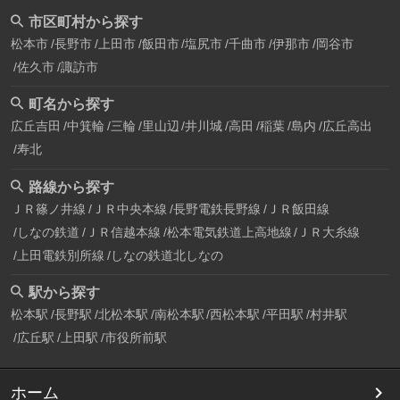
市区町村から探す
松本市
長野市
上田市
飯田市
塩尻市
千曲市
伊那市
岡谷市
佐久市
諏訪市
町名から探す
広丘吉田
中箕輪
三輪
里山辺
井川城
高田
稲葉
島内
広丘高出
寿北
路線から探す
ＪＲ篠ノ井線
ＪＲ中央本線
長野電鉄長野線
ＪＲ飯田線
しなの鉄道
ＪＲ信越本線
松本電気鉄道上高地線
ＪＲ大糸線
上田電鉄別所線
しなの鉄道北しなの
駅から探す
松本駅
長野駅
北松本駅
南松本駅
西松本駅
平田駅
村井駅
広丘駅
上田駅
市役所前駅
ホーム