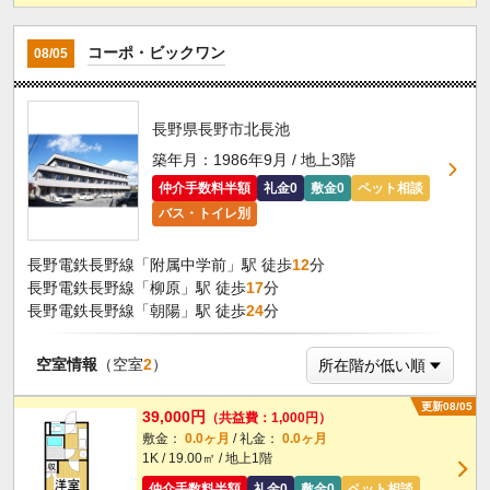
コーポ・ビックワン
08/05
長野県長野市北長池
築年月：1986年9月 / 地上3階
仲介手数料半額
礼金0
敷金0
ペット相談
バス・トイレ別
長野電鉄長野線「附属中学前」駅 徒歩
12
分
長野電鉄長野線「柳原」駅 徒歩
17
分
長野電鉄長野線「朝陽」駅 徒歩
24
分
空室情報
（空室
2
）
更新08/05
39,000円
（共益費：1,000円）
敷金：
0.0ヶ月
/ 礼金：
0.0ヶ月
1K / 19.00㎡ / 地上1階
仲介手数料半額
礼金0
敷金0
ペット相談