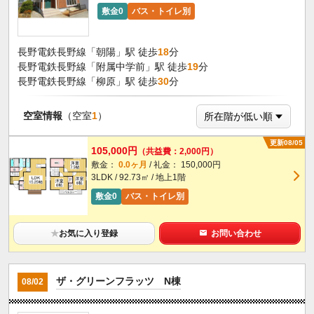
敷金0
バス・トイレ別
長野電鉄長野線「朝陽」駅 徒歩
18
分
長野電鉄長野線「附属中学前」駅 徒歩
19
分
長野電鉄長野線「柳原」駅 徒歩
30
分
空室情報
（空室
1
）
更新08/05
105,000円
（共益費：2,000円）
敷金：
0.0ヶ月
/ 礼金： 150,000円
3LDK / 92.73㎡ / 地上1階
敷金0
バス・トイレ別
★
お気に入り登録
お問い合わせ
ザ・グリーンフラッツ N棟
08/02