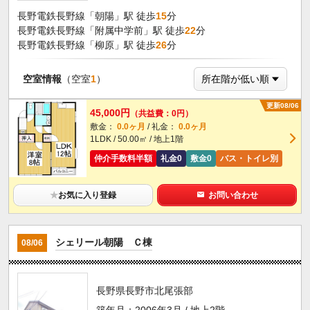
長野電鉄長野線「朝陽」駅 徒歩
15
分
長野電鉄長野線「附属中学前」駅 徒歩
22
分
長野電鉄長野線「柳原」駅 徒歩
26
分
空室情報
（空室
1
）
更新08/06
45,000円
（共益費：0円）
敷金：
0.0ヶ月
/ 礼金：
0.0ヶ月
1LDK / 50.00㎡ / 地上1階
仲介手数料半額
礼金0
敷金0
バス・トイレ別
★
お気に入り登録
お問い合わせ
シェリール朝陽 Ｃ棟
08/06
長野県長野市北尾張部