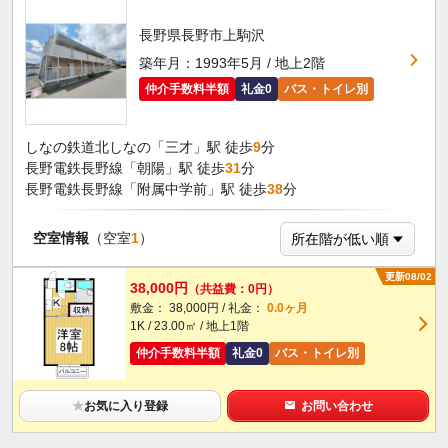
長野県長野市上駒沢
築年月：1993年5月 / 地上2階
仲介手数料半額
礼金0
バス・トイレ別
しなの鉄道北しなの「三才」駅 徒歩
9
分
長野電鉄長野線「朝陽」駅 徒歩
31
分
長野電鉄長野線「附属中学前」駅 徒歩
38
分
空室情報
（空室
1
）
更新08/02
38,000円
（共益費：0円）
敷金： 38,000円 / 礼金：
0.0ヶ月
1K / 23.00㎡ / 地上1階
仲介手数料半額
礼金0
バス・トイレ別
★
お気に入り登録
お問い合わせ