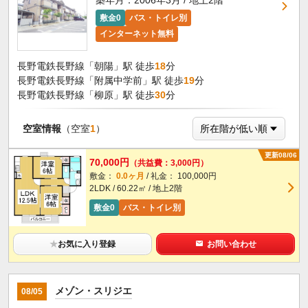
築年月：2006年3月 / 地上2階
敷金0
バス・トイレ別
インターネット無料
長野電鉄長野線「朝陽」駅 徒歩
18
分
長野電鉄長野線「附属中学前」駅 徒歩
19
分
長野電鉄長野線「柳原」駅 徒歩
30
分
空室情報
（空室
1
）
更新08/06
70,000円
（共益費：3,000円）
敷金：
0.0ヶ月
/ 礼金： 100,000円
2LDK / 60.22㎡ / 地上2階
敷金0
バス・トイレ別
★
お気に入り登録
お問い合わせ
メゾン・スリジエ
08/05