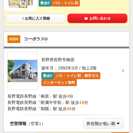
敷金0
バス・トイレ別
★
お気に入り登録
お問い合わせ
コーポラスU
08/06
長野県長野市柳原
築年月：1992年3月 / 地上2階
敷金0
バス・トイレ別
都市ガス
インターネット無料
長野電鉄長野線「柳原」駅 徒歩
4
分
長野電鉄長野線「附属中学前」駅 徒歩
18
分
長野電鉄長野線「朝陽」駅 徒歩
26
分
空室情報
（空室
1
）