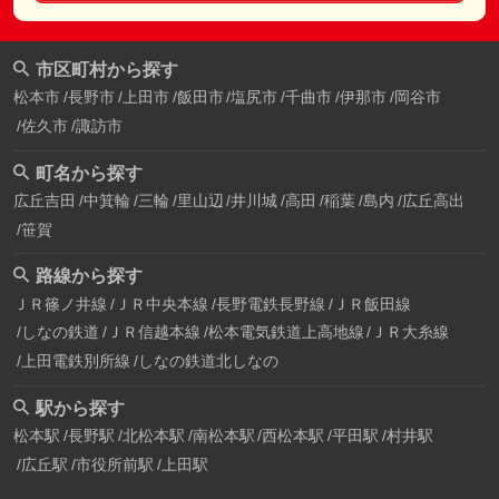
市区町村から探す
松本市
長野市
上田市
飯田市
塩尻市
千曲市
伊那市
岡谷市
佐久市
諏訪市
町名から探す
広丘吉田
中箕輪
三輪
里山辺
井川城
高田
稲葉
島内
広丘高出
笹賀
路線から探す
ＪＲ篠ノ井線
ＪＲ中央本線
長野電鉄長野線
ＪＲ飯田線
しなの鉄道
ＪＲ信越本線
松本電気鉄道上高地線
ＪＲ大糸線
上田電鉄別所線
しなの鉄道北しなの
駅から探す
松本駅
長野駅
北松本駅
南松本駅
西松本駅
平田駅
村井駅
広丘駅
市役所前駅
上田駅