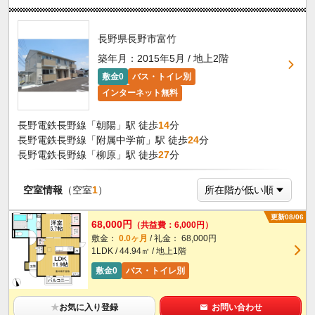
長野県長野市富竹
築年月：2015年5月 / 地上2階
敷金0
バス・トイレ別
インターネット無料
長野電鉄長野線「朝陽」駅 徒歩
14
分
長野電鉄長野線「附属中学前」駅 徒歩
24
分
長野電鉄長野線「柳原」駅 徒歩
27
分
空室情報
（空室
1
）
更新08/06
68,000円
（共益費：6,000円）
敷金：
0.0ヶ月
/ 礼金： 68,000円
1LDK / 44.94㎡ / 地上1階
敷金0
バス・トイレ別
★
お気に入り登録
お問い合わせ