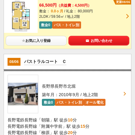
更新08/06
66,500円
（共益費：4,500円）
敷金：
0.0ヶ月
/ 礼金： 80,000円
2LDK / 59.56㎡ / 地上2階
敷金0
バス・トイレ別
★
お気に入り登録
お問い合わせ
パストラルコート Ｃ
08/06
長野県長野市北堀
築年月：2010年9月 / 地上2階
敷金0
バス・トイレ別
オール電化
長野電鉄長野線「朝陽」駅 徒歩
10
分
長野電鉄長野線「附属中学前」駅 徒歩
15
分
長野電鉄長野線「柳原」駅 徒歩
20
分