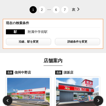
...
次
1
2
6
7
現在の検索条件
駅
附属中学前駅
沿線、駅を変更
詳細条件を変更
店舗案内
信州中野店
須坂店
北信
北信