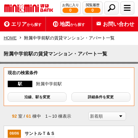
お気に入り
閲覧履歴
0
0
エリア
地図
お問い合わせ
から探す
から探す
HOME
附属中学前駅の賃貸マンション・アパート一覧
附属中学前駅の賃貸マンション・アパート一覧
現在の検索条件
駅
附属中学前駅
沿線、駅を変更
詳細条件を変更
92
室 /
61
棟中 1～10 棟表示
サントルＴ＆Ｓ
08/06