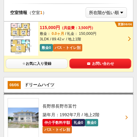
空室情報
（空室
1
）
更新08/06
115,000円
（共益費：3,500円）
敷金：
0.0ヶ月
/ 礼金： 150,000円
3LDK / 89.42㎡ / 地上1階
敷金0
バス・トイレ別
★
お気に入り登録
お問い合わせ
ドリームハイツ
08/06
長野県長野市富竹
築年月：1992年7月 / 地上2階
仲介手数料半額
礼金0
敷金0
バス・トイレ別