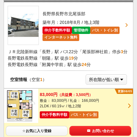
長野県長野市北尾張部
築年月：2018年8月 / 地上3階
仲介手数料半額
管理物件
バス・トイレ別
インターネット無料
ＪＲ北陸新幹線「長野」駅 バス22分「尾張部神社前」停歩
3
分
長野電鉄長野線「朝陽」駅 徒歩
19
分
長野電鉄長野線「附属中学前」駅 徒歩
24
分
空室情報
（空室
1
）
更新08/05
83,000円
（共益費：3,500円）
敷金： 83,000円 / 礼金： 166,000円
2LDK / 60.19㎡ / 地上2階
仲介手数料半額
バス・トイレ別
★
お気に入り登録
お問い合わせ