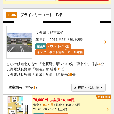
プライマリーコート F棟
08/06
長野県長野市富竹
築年月：2011年2月 / 地上2階
敷金0
バス・トイレ別
インターネット無料
オール電化
しなの鉄道北しなの「北長野」駅 バス9分「富竹中」停歩
4
分
長野電鉄長野線「朝陽」駅 徒歩
13
分
長野電鉄長野線「附属中学前」駅 徒歩
25
分
空室情報
（空室
1
）
更新08/06
79,000円
（共益費：6,000円）
敷金：
0.0ヶ月
/ 礼金： 100,000円
2LDK / 66.97㎡ / 地上2階