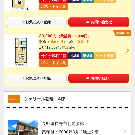
バス・トイレ別
★
お気に入り登録
お問い合わせ
更新08/05
39,000円
（共益費：1,000円）
敷金：
0.0ヶ月
/ 礼金：
0.0ヶ月
1K / 19.00㎡ / 地上2階
仲介手数料半額
礼金0
敷金0
ペット相談
バス・トイレ別
★
お気に入り登録
お問い合わせ
シェリール朝陽 A棟
08/05
長野県長野市北尾張部
築年月：2006年3月 / 地上2階