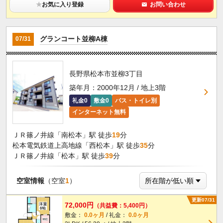
★
お気に入り登録
お問い合わせ
グランコート並柳A棟
07/31
長野県松本市並柳3丁目
築年月：2000年12月 / 地上3階
礼金0
敷金0
バス・トイレ別
インターネット無料
ＪＲ篠ノ井線「南松本」駅 徒歩
19
分
松本電気鉄道上高地線「西松本」駅 徒歩
35
分
ＪＲ篠ノ井線「松本」駅 徒歩
39
分
空室情報
（空室
1
）
更新07/31
72,000円
（共益費：5,400円）
敷金：
0.0ヶ月
/ 礼金：
0.0ヶ月