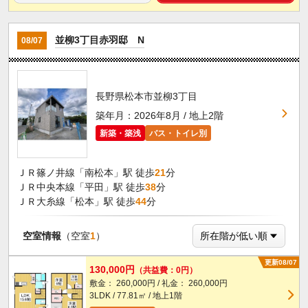
並柳3丁目赤羽邸 N
08/07
長野県松本市並柳3丁目
築年月：2026年8月 / 地上2階
新築・築浅
バス・トイレ別
ＪＲ篠ノ井線「南松本」駅 徒歩
21
分
ＪＲ中央本線「平田」駅 徒歩
38
分
ＪＲ大糸線「松本」駅 徒歩
44
分
空室情報
（空室
1
）
更新08/07
130,000円
（共益費：0円）
敷金： 260,000円 / 礼金： 260,000円
3LDK / 77.81㎡ / 地上1階