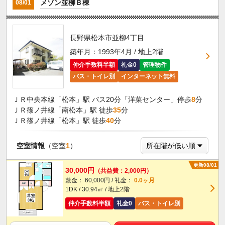
メゾン並柳Ｂ棟
08/01
長野県松本市並柳4丁目
築年月：1993年4月 / 地上2階
仲介手数料半額
礼金0
管理物件
バス・トイレ別
インターネット無料
ＪＲ中央本線「松本」駅 バス20分「洋菜センター」停歩
8
分
ＪＲ篠ノ井線「南松本」駅 徒歩
35
分
ＪＲ篠ノ井線「松本」駅 徒歩
40
分
空室情報
（空室
1
）
更新08/01
30,000円
（共益費：2,000円）
敷金： 60,000円 / 礼金：
0.0ヶ月
1DK / 30.94㎡ / 地上2階
仲介手数料半額
礼金0
バス・トイレ別