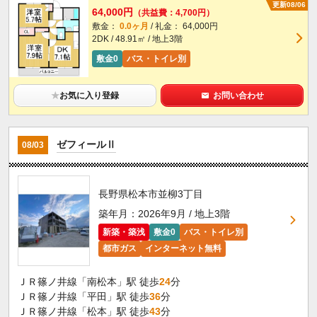
更新08/06
64,000円
（共益費：4,700円）
敷金：
0.0ヶ月
/ 礼金： 64,000円
2DK / 48.91㎡ / 地上3階
敷金0
バス・トイレ別
★
お気に入り登録
お問い合わせ
ゼフィールⅡ
08/03
長野県松本市並柳3丁目
築年月：2026年9月 / 地上3階
新築・築浅
敷金0
バス・トイレ別
都市ガス
インターネット無料
ＪＲ篠ノ井線「南松本」駅 徒歩
24
分
ＪＲ篠ノ井線「平田」駅 徒歩
36
分
ＪＲ篠ノ井線「松本」駅 徒歩
43
分