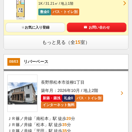
1K / 31.21㎡ / 地上1階
敷金0
バス・トイレ別
★
お気に入り登録
お問い合わせ
もっと見る（全
15
室）
リバーベース
08/03
長野県松本市並柳1丁目
築年月：2026年10月 / 地上2階
新築・築浅
礼金0
バス・トイレ別
インターネット無料
ＪＲ篠ノ井線「南松本」駅 徒歩
20
分
ＪＲ篠ノ井線「松本」駅 徒歩
35
分
ＪＲ篠ノ井線「平田」駅 徒歩
35
分