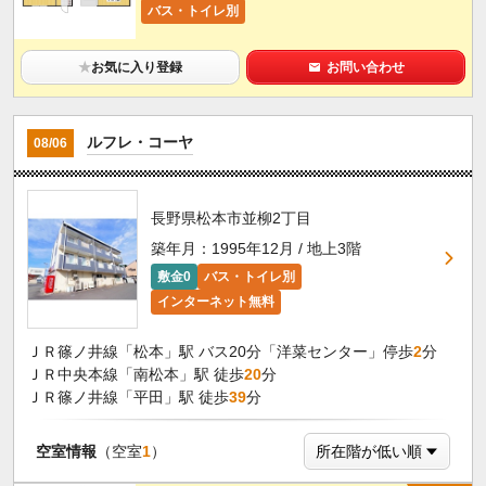
バス・トイレ別
★
お気に入り登録
お問い合わせ
ルフレ・コーヤ
08/06
長野県松本市並柳2丁目
築年月：1995年12月 / 地上3階
敷金0
バス・トイレ別
インターネット無料
ＪＲ篠ノ井線「松本」駅 バス20分「洋菜センター」停歩
2
分
ＪＲ中央本線「南松本」駅 徒歩
20
分
ＪＲ篠ノ井線「平田」駅 徒歩
39
分
空室情報
（空室
1
）