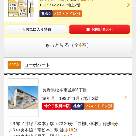
1LDK / 42.23㎡ / 地上2階
礼金0
バス・トイレ別
★
お気に入り登録
お問い合わせ
もっと見る（全
4
室）
コーポハート
08/02
長野県松本市並柳3丁目
築年月：1993年1月 / 地上2階
仲介手数料半額
礼金0
バス・トイレ別
ＪＲ篠ノ井線「松本」駅 バス20分「並柳小学校」停歩
5
分
ＪＲ中央本線「南松本」駅 徒歩
18
分