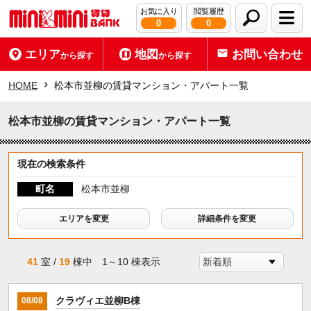
お気に入り
閲覧履歴
0
0
エリア
地図
お問い合わせ
から探す
から探す
HOME
松本市並柳の賃貸マンション・アパート一覧
松本市並柳の賃貸マンション・アパート一覧
現在の検索条件
町名
松本市並柳
エリアを変更
詳細条件を変更
41
室 /
19
棟中 1～10 棟表示
クラヴィエ並柳B棟
08/08