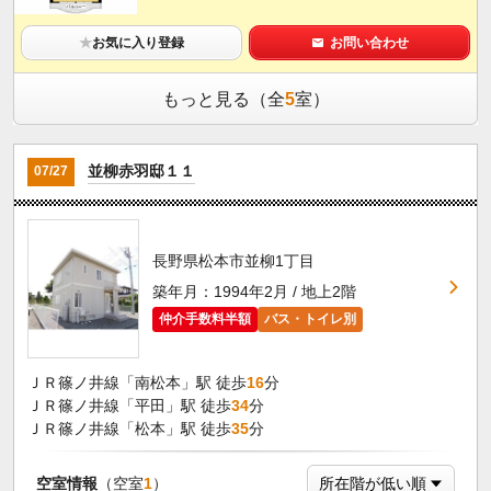
★
お気に入り登録
お問い合わせ
もっと見る（全
5
室）
並柳赤羽邸１１
07/27
長野県松本市並柳1丁目
築年月：1994年2月 / 地上2階
仲介手数料半額
バス・トイレ別
ＪＲ篠ノ井線「南松本」駅 徒歩
16
分
ＪＲ篠ノ井線「平田」駅 徒歩
34
分
ＪＲ篠ノ井線「松本」駅 徒歩
35
分
空室情報
（空室
1
）