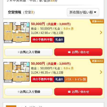
ＪＲ中央本線「平田」駅 徒歩
33
分
空室情報
（空室
2
）
更新08/02
50,000円
（共益費：3,000円）
敷金： 50,000円 / 礼金：
0.0ヶ月
1LDK / 42.90㎡ / 地上1階
仲介手数料半額
礼金0
★
お気に入り登録
お問い合わせ
更新08/02
50,000円
（共益費：3,000円）
敷金： 50,000円 / 礼金：
0.0ヶ月
1LDK / 46.35㎡ / 地上1階
仲介手数料半額
礼金0
バス・トイレ別
★
お気に入り登録
お問い合わせ