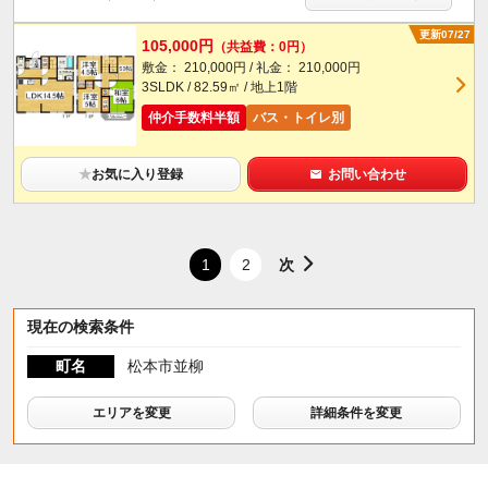
更新07/27
105,000円
（共益費：0円）
敷金： 210,000円 / 礼金： 210,000円
3SLDK / 82.59㎡ / 地上1階
仲介手数料半額
バス・トイレ別
★
お気に入り登録
お問い合わせ
次
1
2
現在の検索条件
町名
松本市並柳
エリアを変更
詳細条件を変更