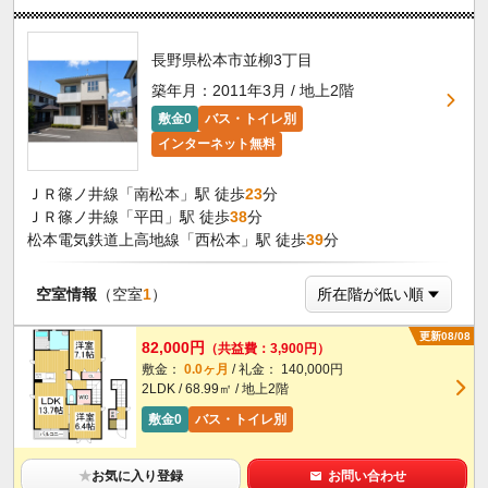
長野県松本市並柳3丁目
築年月：2011年3月 / 地上2階
敷金0
バス・トイレ別
インターネット無料
ＪＲ篠ノ井線「南松本」駅 徒歩
23
分
ＪＲ篠ノ井線「平田」駅 徒歩
38
分
松本電気鉄道上高地線「西松本」駅 徒歩
39
分
空室情報
（空室
1
）
更新08/08
82,000円
（共益費：3,900円）
敷金：
0.0ヶ月
/ 礼金： 140,000円
2LDK / 68.99㎡ / 地上2階
敷金0
バス・トイレ別
★
お気に入り登録
お問い合わせ