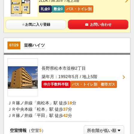
2LDK / 56.30㎡ / 地上3階
礼金0
敷金0
バス・トイレ別
★
お気に入り登録
お問い合わせ
並柳ハイツ
07/29
長野県松本市並柳2丁目
築年月：1992年5月 / 地上5階
仲介手数料半額
バス・トイレ別
都市ガス
ＪＲ篠ノ井線「南松本」駅 徒歩
18
分
ＪＲ中央本線「松本」駅 徒歩
37
分
ＪＲ篠ノ井線「平田」駅 徒歩
42
分
空室情報
（空室
5
）