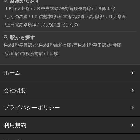
路線から探す
ＪＲ篠ノ井線
ＪＲ中央本線
長野電鉄長野線
ＪＲ飯田線
しなの鉄道
ＪＲ信越本線
松本電気鉄道上高地線
ＪＲ大糸線
上田電鉄別所線
しなの鉄道北しなの
駅から探す
松本駅
長野駅
北松本駅
南松本駅
西松本駅
平田駅
村井駅
広丘駅
市役所前駅
上田駅
ホーム
会社概要
プライバシーポリシー
利用規約