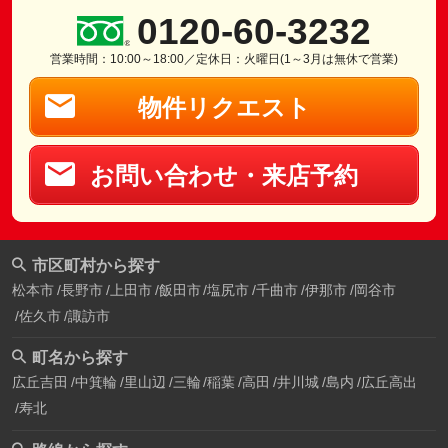
0120-60-3232
営業時間：10:00～18:00／定休日：火曜日(1～3月は無休で営業)
物件リクエスト
お問い合わせ・来店予約
市区町村から探す
松本市
長野市
上田市
飯田市
塩尻市
千曲市
伊那市
岡谷市
佐久市
諏訪市
町名から探す
広丘吉田
中箕輪
里山辺
三輪
稲葉
高田
井川城
島内
広丘高出
寿北