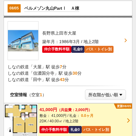
ベルメゾン丸山PartⅠ Ａ棟
08/05
長野県上田市大屋
築年月：1986年3月 / 地上2階
仲介手数料半額
礼金0
バス・トイレ別
しなの鉄道「大屋」駅 徒歩
7
分
しなの鉄道「信濃国分寺」駅 徒歩
30
分
しなの鉄道「田中」駅 徒歩
43
分
空室情報
（空室
1
）
更新08/05
41,000円
（共益費：2,000円）
敷金： 41,000円 / 礼金：
0.0ヶ月
2DK / 40.00㎡ / 地上2階
仲介手数料半額
礼金0
バス・トイレ別