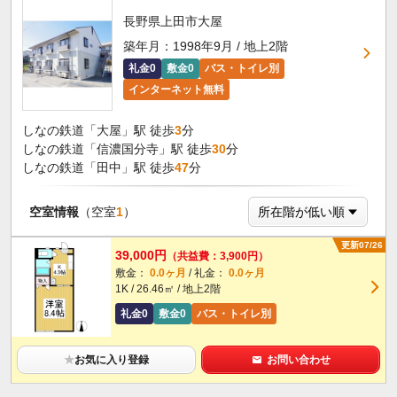
長野県上田市大屋
築年月：1998年9月 / 地上2階
礼金0
敷金0
バス・トイレ別
インターネット無料
しなの鉄道「大屋」駅 徒歩
3
分
しなの鉄道「信濃国分寺」駅 徒歩
30
分
しなの鉄道「田中」駅 徒歩
47
分
空室情報
（空室
1
）
更新07/26
39,000円
（共益費：3,900円）
敷金：
0.0ヶ月
/ 礼金：
0.0ヶ月
1K / 26.46㎡ / 地上2階
礼金0
敷金0
バス・トイレ別
★
お気に入り登録
お問い合わせ