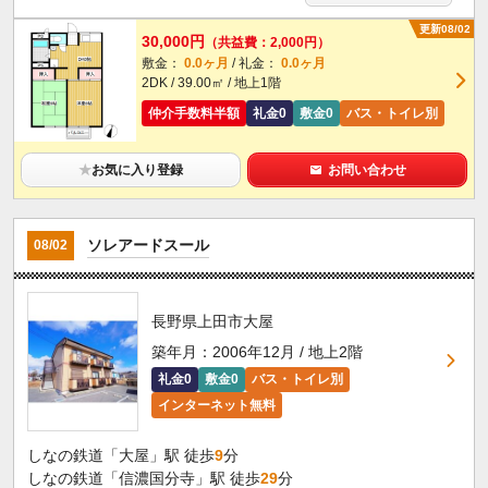
更新08/02
30,000円
（共益費：2,000円）
敷金：
0.0ヶ月
/ 礼金：
0.0ヶ月
2DK / 39.00㎡ / 地上1階
仲介手数料半額
礼金0
敷金0
バス・トイレ別
★
お気に入り登録
お問い合わせ
ソレアードスール
08/02
長野県上田市大屋
築年月：2006年12月 / 地上2階
礼金0
敷金0
バス・トイレ別
インターネット無料
しなの鉄道「大屋」駅 徒歩
9
分
しなの鉄道「信濃国分寺」駅 徒歩
29
分