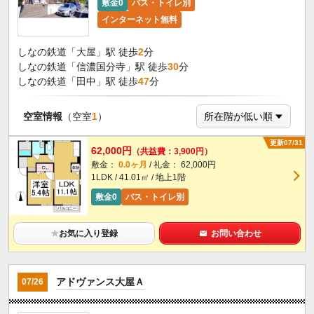
敷金0
バス・トイレ別
インターネット無料
しなの鉄道「大屋」駅 徒歩
2
分
しなの鉄道「信濃国分寺」駅 徒歩
30
分
しなの鉄道「田中」駅 徒歩
47
分
空室情報
（空室
1
）
更新07/31
62,000円
（共益費：3,900円）
敷金：
0.0ヶ月
/ 礼金： 62,000円
1LDK / 41.01㎡ / 地上1階
敷金0
バス・トイレ別
★
お気に入り登録
お問い合わせ
アドヴァンス大屋Ａ
07/26