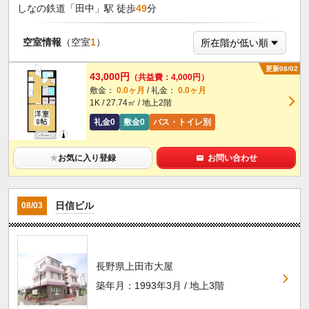
しなの鉄道「田中」駅 徒歩
49
分
空室情報
（空室
1
）
更新08/02
43,000円
（共益費：4,000円）
敷金：
0.0ヶ月
/ 礼金：
0.0ヶ月
1K / 27.74㎡ / 地上2階
礼金0
敷金0
バス・トイレ別
★
お気に入り登録
お問い合わせ
日信ビル
08/03
長野県上田市大屋
築年月：1993年3月 / 地上3階