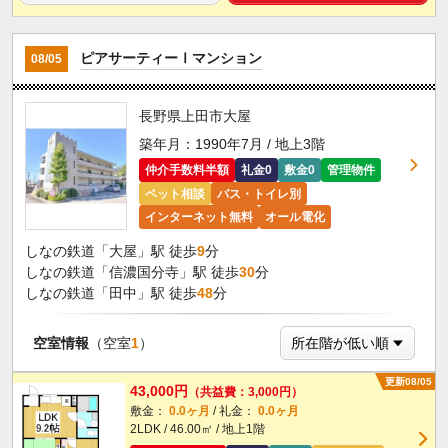
ピアサーティーⅠマンション
08/05
長野県上田市大屋
築年月：1990年7月 / 地上3階
仲介手数料半額
礼金0
敷金0
管理物件
ペット相談
バス・トイレ別
インターネット無料
オール電化
しなの鉄道「大屋」駅 徒歩
9
分
しなの鉄道「信濃国分寺」駅 徒歩
30
分
しなの鉄道「田中」駅 徒歩
48
分
空室情報
（空室
1
）
更新08/05
43,000円
（共益費：3,000円）
敷金：
0.0ヶ月
/ 礼金：
0.0ヶ月
2LDK / 46.00㎡ / 地上1階