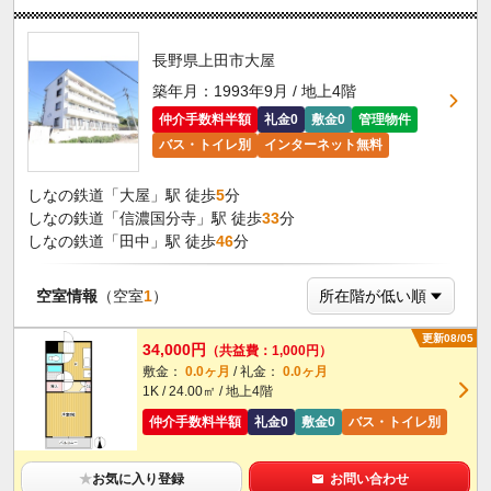
長野県上田市大屋
築年月：1993年9月 / 地上4階
仲介手数料半額
礼金0
敷金0
管理物件
バス・トイレ別
インターネット無料
しなの鉄道「大屋」駅 徒歩
5
分
しなの鉄道「信濃国分寺」駅 徒歩
33
分
しなの鉄道「田中」駅 徒歩
46
分
空室情報
（空室
1
）
更新08/05
34,000円
（共益費：1,000円）
敷金：
0.0ヶ月
/ 礼金：
0.0ヶ月
1K / 24.00㎡ / 地上4階
仲介手数料半額
礼金0
敷金0
バス・トイレ別
★
お気に入り登録
お問い合わせ