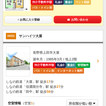
仲介手数料半額
礼金0
敷金0
ペット相談
バス・トイレ別
★
お気に入り登録
お問い合わせ
サンハイツ大屋
08/02
長野県上田市大屋
築年月：1985年3月 / 地上2階
仲介手数料半額
礼金0
敷金0
管理物件
バス・トイレ別
インターネット無料
しなの鉄道「大屋」駅 徒歩
17
分
しなの鉄道「信濃国分寺」駅 徒歩
27
分
しなの鉄道「田中」駅 徒歩
58
分
空室情報
（空室
1
）