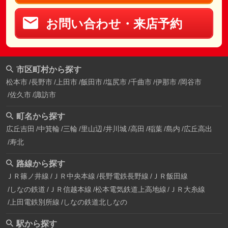
お問い合わせ・来店予約
市区町村から探す
松本市
長野市
上田市
飯田市
塩尻市
千曲市
伊那市
岡谷市
佐久市
諏訪市
町名から探す
広丘吉田
中箕輪
三輪
里山辺
井川城
高田
稲葉
島内
広丘高出
寿北
路線から探す
ＪＲ篠ノ井線
ＪＲ中央本線
長野電鉄長野線
ＪＲ飯田線
しなの鉄道
ＪＲ信越本線
松本電気鉄道上高地線
ＪＲ大糸線
上田電鉄別所線
しなの鉄道北しなの
駅から探す