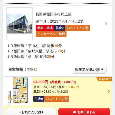
長野県飯田市松尾上溝
築年月：2023年4月 / 地上2階
新築・築浅
礼金0
バス・トイレ別
インターネット無料
ＪＲ飯田線「下山村」駅 徒歩
16
分
ＪＲ飯田線「伊那八幡」駅 徒歩
18
分
ＪＲ飯田線「鼎」駅 徒歩
28
分
空室情報
（空室
1
）
更新08/02
64,000円
（共益費：4,000円）
敷金： 64,000円 / 礼金：
0.0ヶ月
2LDK / 53.80㎡ / 地上2階
礼金0
バス・トイレ別
★
お気に入り登録
お問い合わせ