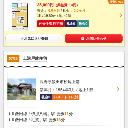
更新07/27
35,000円
（共益費：0円）
敷金：
0.0ヶ月
/ 礼金：
0.0ヶ月
1K / 19.80㎡ / 地上2階
仲介手数料半額
礼金0
敷金0
★
お気に入り登録
お問い合わせ
上溝戸建住宅
07/25
長野県飯田市松尾上溝
築年月：1964年3月 / 地上1階
礼金0
バス・トイレ別
ＪＲ飯田線「伊那八幡」駅 徒歩
11
分
ＪＲ飯田線「毛賀」駅 徒歩
13
分