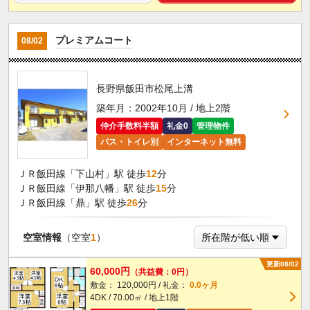
プレミアムコート
08/02
長野県飯田市松尾上溝
築年月：2002年10月 / 地上2階
仲介手数料半額
礼金0
管理物件
バス・トイレ別
インターネット無料
ＪＲ飯田線「下山村」駅 徒歩
12
分
ＪＲ飯田線「伊那八幡」駅 徒歩
15
分
ＪＲ飯田線「鼎」駅 徒歩
26
分
空室情報
（空室
1
）
更新08/02
60,000円
（共益費：0円）
敷金： 120,000円 / 礼金：
0.0ヶ月
4DK / 70.00㎡ / 地上1階