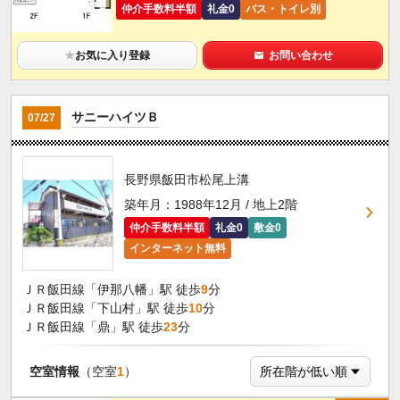
仲介手数料半額
礼金0
バス・トイレ別
★
お気に入り登録
お問い合わせ
サニーハイツＢ
07/27
長野県飯田市松尾上溝
築年月：1988年12月 / 地上2階
仲介手数料半額
礼金0
敷金0
インターネット無料
ＪＲ飯田線「伊那八幡」駅 徒歩
9
分
ＪＲ飯田線「下山村」駅 徒歩
10
分
ＪＲ飯田線「鼎」駅 徒歩
23
分
空室情報
（空室
1
）