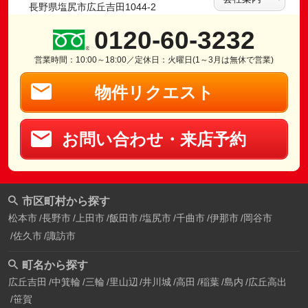
長野県塩尻市広丘吉田1044-2
0120-60-3232
営業時間：10:00～18:00／定休日：火曜日(1～3月は無休で営業)
物件リクエスト
お問い合わせ・来店予約
市区町村から探す
松本市
長野市
上田市
飯田市
塩尻市
千曲市
伊那市
岡谷市
佐久市
諏訪市
町名から探す
広丘吉田
中箕輪
三輪
里山辺
井川城
高田
稲葉
島内
広丘高出
笹賀