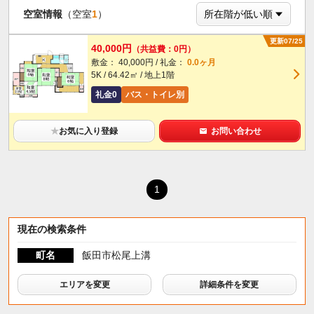
空室情報
（空室
1
）
更新07/25
40,000円
（共益費：0円）
敷金： 40,000円 / 礼金：
0.0ヶ月
5K / 64.42㎡ / 地上1階
礼金0
バス・トイレ別
★
お気に入り登録
お問い合わせ
1
現在の検索条件
町名
飯田市松尾上溝
エリアを変更
詳細条件を変更