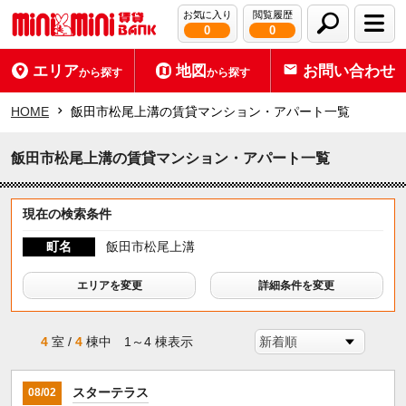
お気に入り
閲覧履歴
0
0
エリア
地図
お問い合わせ
から探す
から探す
HOME
飯田市松尾上溝の賃貸マンション・アパート一覧
飯田市松尾上溝の賃貸マンション・アパート一覧
現在の検索条件
町名
飯田市松尾上溝
エリアを変更
詳細条件を変更
4
室 /
4
棟中 1～4 棟表示
スターテラス
08/02