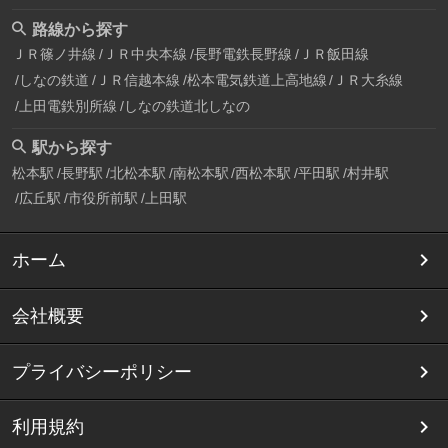
路線から探す
ＪＲ篠ノ井線
ＪＲ中央本線
長野電鉄長野線
ＪＲ飯田線
しなの鉄道
ＪＲ信越本線
松本電気鉄道上高地線
ＪＲ大糸線
上田電鉄別所線
しなの鉄道北しなの
駅から探す
松本駅
長野駅
北松本駅
南松本駅
西松本駅
平田駅
村井駅
広丘駅
市役所前駅
上田駅
ホーム
会社概要
プライバシーポリシー
利用規約