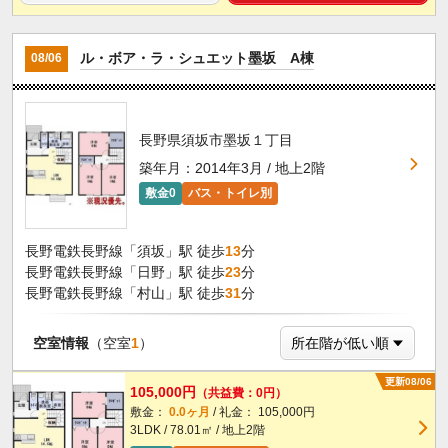
ル・ボア・ラ・シュエット墨坂 A棟
08/06
長野県須坂市墨坂１丁目
築年月：2014年3月 / 地上2階
敷金0
バス・トイレ別
長野電鉄長野線「須坂」駅 徒歩
13
分
長野電鉄長野線「日野」駅 徒歩
23
分
長野電鉄長野線「村山」駅 徒歩
31
分
空室情報
（空室
1
）
更新08/06
105,000円
（共益費：0円）
敷金：
0.0ヶ月
/ 礼金： 105,000円
3LDK / 78.01㎡ / 地上2階