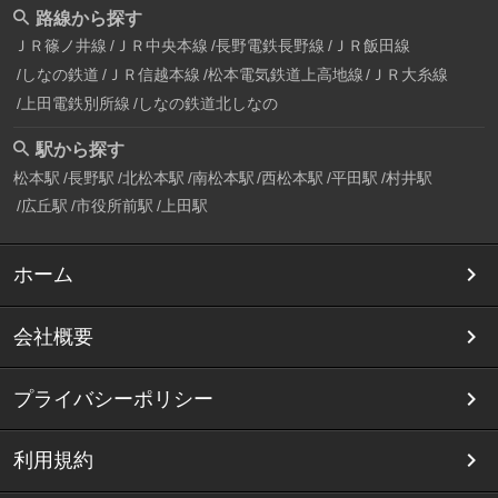
路線から探す
ＪＲ篠ノ井線
ＪＲ中央本線
長野電鉄長野線
ＪＲ飯田線
しなの鉄道
ＪＲ信越本線
松本電気鉄道上高地線
ＪＲ大糸線
上田電鉄別所線
しなの鉄道北しなの
駅から探す
松本駅
長野駅
北松本駅
南松本駅
西松本駅
平田駅
村井駅
広丘駅
市役所前駅
上田駅
ホーム
会社概要
プライバシーポリシー
利用規約