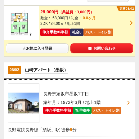
更新08/02
29,000円
（共益費：3,000円）
敷金： 58,000円 / 礼金：
0.0ヶ月
2DK / 34.00㎡ / 地上1階
仲介手数料半額
礼金0
バス・トイレ別
★
お気に入り登録
お問い合わせ
山崎アパート（墨坂）
08/02
長野県須坂市墨坂1丁目
築年月：1973年3月 / 地上1階
仲介手数料半額
管理物件
バス・トイレ別
長野電鉄長野線「須坂」駅 徒歩
9
分