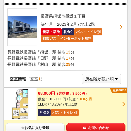
長野県須坂市墨坂１丁目
築年月：2023年2月 / 地上2階
新築・築浅
礼金0
バス・トイレ別
都市ガス
インターネット無料
長野電鉄長野線「須坂」駅 徒歩
13
分
長野電鉄長野線「日野」駅 徒歩
17
分
長野電鉄長野線「村山」駅 徒歩
29
分
空室情報
（空室
1
）
更新08/06
68,000円
（共益費：3,500円）
敷金： 102,000円 / 礼金：
0.0ヶ月
1LDK / 43.20㎡ / 地上1階
礼金0
バス・トイレ別
★
お気に入り登録
お問い合わせ