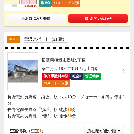
敷金0
バス・トイレ別
★
お気に入り登録
お問い合わせ
垂沢アパート（2F建）
08/02
長野県須坂市墨坂5丁目
築年月：1974年5月 / 地上2階
仲介手数料半額
礼金0
管理物件
バス・トイレ別
長野電鉄長野線「須坂」駅 バス10分「メセナホール停」停歩
3
分
長野電鉄長野線「須坂」駅 徒歩
20
分
長野電鉄長野線「日野」駅 徒歩
30
分
空室情報
（空室
1
）