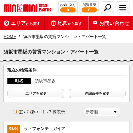
お気に入り
閲覧履歴
0
0
エリア
地図
お問い合わせ
から探す
から探す
HOME
須坂市墨坂の賃貸マンション・アパート一覧
須坂市墨坂の賃貸マンション・アパート一覧
現在の検索条件
町名
須坂市墨坂
エリアを変更
詳細条件を変更
11
室 /
7
棟中 1～7 棟表示
ラ・フォンテ ガイア
08/06