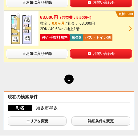
★
お気に入り登録
お問い合わせ
更新08/03
63,000円
（共益費：5,500円）
敷金：
0.0ヶ月
/ 礼金： 63,000円
2DK / 49.68㎡ / 地上1階
仲介手数料無料
敷金0
バス・トイレ別
★
お気に入り登録
お問い合わせ
1
現在の検索条件
町名
須坂市墨坂
エリアを変更
詳細条件を変更