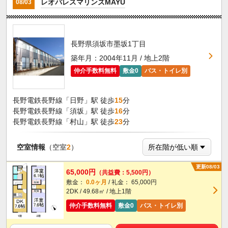
レオパレスマリンズMAYU
08/03
長野県須坂市墨坂1丁目
築年月：2004年11月 / 地上2階
仲介手数料無料
敷金0
バス・トイレ別
長野電鉄長野線「日野」駅 徒歩
15
分
長野電鉄長野線「須坂」駅 徒歩
16
分
長野電鉄長野線「村山」駅 徒歩
23
分
空室情報
（空室
2
）
更新08/03
65,000円
（共益費：5,500円）
敷金：
0.0ヶ月
/ 礼金： 65,000円
2DK / 49.68㎡ / 地上1階
仲介手数料無料
敷金0
バス・トイレ別