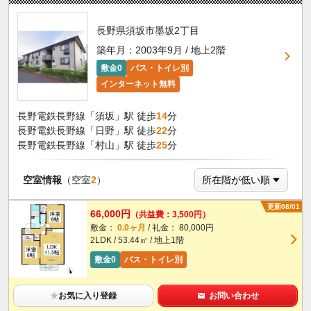
長野県須坂市墨坂2丁目
築年月：2003年9月 / 地上2階
敷金0
バス・トイレ別
インターネット無料
長野電鉄長野線「須坂」駅 徒歩
14
分
長野電鉄長野線「日野」駅 徒歩
22
分
長野電鉄長野線「村山」駅 徒歩
25
分
空室情報
（空室
2
）
更新08/01
66,000円
（共益費：3,500円）
敷金：
0.0ヶ月
/ 礼金： 80,000円
2LDK / 53.44㎡ / 地上1階
敷金0
バス・トイレ別
★
お気に入り登録
お問い合わせ