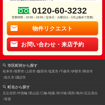
0120-60-3232
営業時間：10:00～18:00／定休日：火曜日(1～3月は無休で営業)
物件リクエスト
お問い合わせ・来店予約
市区町村から探す
松本市
長野市
上田市
飯田市
塩尻市
千曲市
伊那市
岡谷市
佐久市
諏訪市
町名から探す
広丘吉田
中箕輪
里山辺
三輪
稲葉
井川城
高田
島内
広丘高出
笹賀