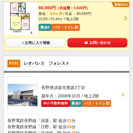
更新08/01
66,000円
（共益費：3,500円）
敷金：
0.0ヶ月
/ 礼金： 80,000円
2LDK / 53.44㎡ / 地上2階
敷金0
バス・トイレ別
★
お気に入り登録
お問い合わせ
レオパレス フォレスト
07/31
長野県須坂市墨坂3丁目
築年月：2008年10月 / 地上2階
仲介手数料無料
敷金0
バス・トイレ別
長野電鉄長野線「須坂」駅 徒歩
11
分
長野電鉄長野線「日野」駅 徒歩
24
分